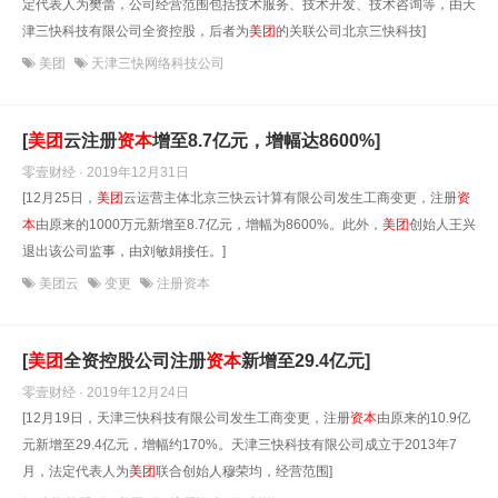
定代表人为樊蕾，公司经营范围包括技术服务、技术开发、技术咨询等，由天
津三快科技有限公司全资控股，后者为
美团
的关联公司北京三快科技]
美团
天津三快网络科技公司
[
美团
云注册
资本
增至8.7亿元，增幅达8600%]
零壹财经 · 2019年12月31日
[12月25日，
美团
云运营主体北京三快云计算有限公司发生工商变更，注册
资
本
由原来的1000万元新增至8.7亿元，增幅为8600%。此外，
美团
创始人王兴
退出该公司监事，由刘敏娟接任。]
美团云
变更
注册资本
[
美团
全资控股公司注册
资本
新增至29.4亿元]
零壹财经 · 2019年12月24日
[12月19日，天津三快科技有限公司发生工商变更，注册
资本
由原来的10.9亿
元新增至29.4亿元，增幅约170%。天津三快科技有限公司成立于2013年7
月，法定代表人为
美团
联合创始人穆荣均，经营范围]