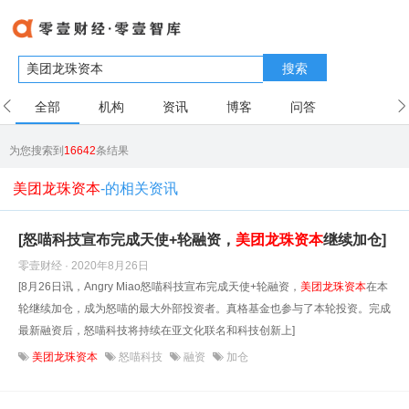
搜索
全部
机构
资讯
博客
问答
用户
为您搜索到
16642
条结果
美团龙珠资本
-的相关资讯
[怒喵科技宣布完成天使+轮融资，
美团
龙珠
资本
继续加仓]
零壹财经 · 2020年8月26日
[8月26日讯，Angry Miao怒喵科技宣布完成天使+轮融资，
美团
龙珠
资本
在本
轮继续加仓，成为怒喵的最大外部投资者。真格基金也参与了本轮投资。完成
最新融资后，怒喵科技将持续在亚文化联名和科技创新上]
美团龙珠资本
怒喵科技
融资
加仓