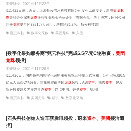
零壹财经 · 2021年12月22日
[12月22日讯，近日，上海甄云信息科技有限公司发生工商变更，新增
美团
龙
珠
关联企业深圳
龙珠
股权投资基金合伙企业（有限合伙）等为股东，同时公司
注册
资本
增至约8821万人民币，增幅约31.3％。甄云科技是]
甄云科技
数字化采购
美团龙珠
入股
[数字化采购服务商“甄云科技”完成6.5亿元C轮融资，
美团
龙珠
领投]
零壹财经 · 2021年11月29日
[11月26日，国内领先的数字化采购服务商甄云科技正式宣布，公司已完成6.5
亿元人民币C轮融资。该轮融资由美团
龙珠
领投，ABI
资本
、独秀
资本
、建发
新兴投资以及老股东蓝湖
资本
、红点中国、钟鼎
资本
、德同]
甄云科技
美团龙珠
融资
数字化采购
[石头科技创始人造车获腾讯领投，蔚来
资本
、
美团
接洽遭
拒]