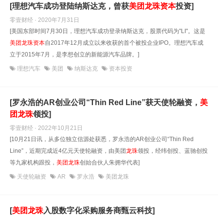
[理想汽车成功登陆纳斯达克，曾获
美团
龙珠
资本
投资]
零壹财经 · 2020年7月31日
[美国东部时间7月30日，理想汽车成功登录纳斯达克，股票代码为"LI"。这是
美团
龙珠
资本
自2017年12月成立以来收获的首个被投企业IPO。理想汽车成
立于2015年7月，是李想创立的新能源汽车品牌。]
理想汽车
美团
纳斯达克
资本投资
[罗永浩的AR创业公司“Thin Red Line”获天使轮融资，
美
团
龙珠
领投]
零壹财经 · 2022年10月21日
[10月21日讯，从多位独立信源处获悉，罗永浩的AR创业公司“Thin Red
Line”，近期完成近4亿元天使轮融资，由美团
龙珠
领投，经纬创投、蓝驰创投
等九家机构跟投，
美团
龙珠
创始合伙人朱拥华代表]
天使轮融资
AR
罗永浩
美团龙珠
[
美团
龙珠
入股数字化采购服务商甄云科技]