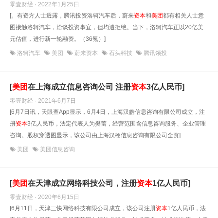
零壹财经 · 2022年1月25日
[。有资方人士透露，腾讯投资洛轲汽车后，蔚来
资本
和
美团
都有相关人士意
图接触洛轲汽车，洽谈投资事宜，但均遭拒绝。当下，洛轲汽车正以20亿美
元估值，进行新一轮融资。（36氪）]
洛轲汽车
美团
蔚来资本
石头科技
腾讯领投
[
美团
在上海成立信息咨询公司 注册
资本
3亿人民币]
零壹财经 · 2021年6月7日
[6月7日讯，天眼查App显示，6月4日，上海汉皓信息咨询有限公司成立，注
册
资本
3亿人民币，法定代表人为樊蕾，经营范围含信息咨询服务、企业管理
咨询。股权穿透图显示，该公司由上海汉栩信息咨询有限公司全资]
美团
美团信息咨询
[
美团
在天津成立网络科技公司，注册
资本
1亿人民币]
零壹财经 · 2020年6月15日
[6月11日，天津三快网络科技有限公司成立，该公司注册
资本
1亿人民币，法