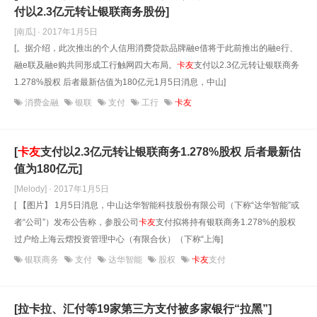
付以2.3亿元转让银联商务股份]
[南瓜] · 2017年1月5日
[。据介绍，此次推出的个人信用消费贷款品牌融e借将于此前推出的融e行、
融e联及融e购共同形成工行触网四大布局。
卡友
支付以2.3亿元转让银联商务
1.278%股权 后者最新估值为180亿元1月5日消息，中山]
消费金融
银联
支付
工行
卡友
[
卡友
支付以2.3亿元转让银联商务1.278%股权 后者最新估
值为180亿元]
[Melody] · 2017年1月5日
[ 【图片】 1月5日消息，中山达华智能科技股份有限公司（下称“达华智能”或
者“公司”）发布公告称，参股公司
卡友
支付拟将持有银联商务1.278%的股权
过户给上海云熠投资管理中心（有限合伙）（下称“上海]
银联商务
支付
达华智能
股权
卡友
支付
[拉卡拉、汇付等19家第三方支付被多家银行“拉黑”]