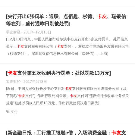
[央行开出6张罚单：通联、点佰趣、杉德、
卡友
、瑞银信
等在列，盛付通昨日刚被处罚]
零壹财经 · 2017年12月13日
[ 12月13日消息，中国人民银行哈尔滨中心支行开出6张支付罚单。 处罚信息
显示，
卡友
支付服务有限公司（
卡友
支付）、杉德支付网络服务发展有限公司
（杉德支付）、深圳瑞银信信息技术有限公司（瑞银信）、上海]
[
卡友
支付第五次收到央行罚单：处以罚款13万元]
零壹财经 · 2017年9月8日
[近日，中国人民银行长沙中心支行对
卡友
支付服务有限公司湖南分公司（以
下简称“
卡友
支付”）作出行政处罚公示，
卡友
支付因“违反银行卡收单业务相关
规定”被处以罚款人民币13万元，作出行政处罚决定日期为]
支付
[新金融日报：工行推工银融e借，入场消费金融；
卡友
支