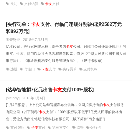
被罚
支付结算
卡友
支付
[央行罚单：
卡友
支付、付临门违规分别被罚没2582万元
和892万元]
零壹财经 · 2018年7月31日
[7月30日，央行官网消息称，综合考虑
卡友
公司、付临门公司违法违规行为的
事实、性质、情节以及社会危害程度等因素，依据《中华人民共和国中国人民
银行法》、《非金融机构支付服务管理办法》、《银行卡收单]
违规
付临门
卡友
支付
央行罚单
支付机构
[达华智能拟7亿元出售
卡友
支付100%股权]
[Melody] · 2018年1月4日
[1月4日消息，上市公司达华智能发布公告称，公司拟将持有的
卡友
支付服务
有限公司（以下简称“
卡友
支付”）100%股权以不低于7亿元人民币的价格出
售，受让方为南京铭朋信息科技有限公司（以下简称“南京铭朋”]
支付牌照
卡友
支付
第三方支付
监管
银行卡