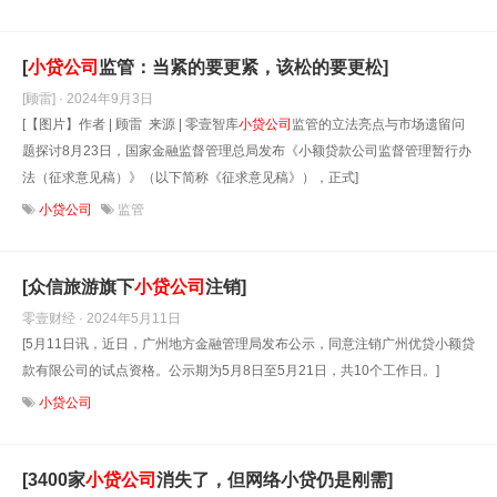
[
小贷公司
监管：当紧的要更紧，该松的要更松]
[顾雷] · 2024年9月3日
[【图片】作者 | 顾雷 来源 | 零壹智库
小贷公司
监管的立法亮点与市场遗留问
题探讨8月23日，国家金融监督管理总局发布《小额贷款公司监督管理暂行办
法（征求意见稿）》（以下简称《征求意见稿》），正式]
小贷公司
监管
[众信旅游旗下
小贷公司
注销]
零壹财经 · 2024年5月11日
[5月11日讯，近日，广州地方金融管理局发布公示，同意注销广州优贷小额贷
款有限公司的试点资格。公示期为5月8日至5月21日，共10个工作日。]
小贷公司
[3400家
小贷公司
消失了，但网络小贷仍是刚需]