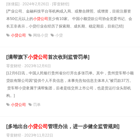
[张倩茹] · 2024年2月26日
· [零壹财经]
[产业公司、金融科技平台等机构或入局、或整合牌照、或增资，目前注册资
本50亿元以上的
小贷公司
至少有10家。 中国小额贷款公司协会党委书记、会
长王非表示，小贷行业在经历了探索期、成长期、稳定期后，目前已经]
小贷公司
网络小贷
小贷
[满帮旗下
小贷公司
首次收到监管罚单]
零壹财经 · 2023年12月6日
[12月6日讯，中国人民银行贵州省分行开出多张罚单。其中，贵州货车帮小额
贷款有限公司因“提供个人不良信息，未事先告知信息主体本人”被罚款37万。
货车帮小贷隶属于满帮集团，后者是纽交所上市公司，也是货运行业头部机
构。]
小贷公司
罚单
[多地出台
小贷公司
管理办法，进一步健全监管规则]
零壹财经 · 2023年11月22日