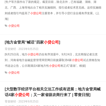
[专户等方面作出了新的规定。截至目前，除北京外，已有福建、湖南、湖
北、广西、上海等地出台了相关实施细则、指引或者征求意见稿。这些实施细
则或者指引均提高了
小贷公司
注册资本，并引导小贷行业合规有序发展。(上
海]
小贷公司
[地方金管局“喊话”四家
小贷公司
]
零壹财经 · 2023年9月25日
[9月25日讯，地方
小贷公司
仍在有序清退中。9月24日，北京商报记者注意
到，河南省地方金融监督管理局官网日前披露取消4家
小贷公司
试点资格告知
书送达公告，公示期满后4家地方性
小贷公司
将正式“退场”。根据]
小贷公司
[大型数字经济平台相关立法工作或有进展；地方金管局喊
话4家
小贷公司
；又一家省级农商行来了 | 零壹日报]
零壹财经 · 2023年9月25日