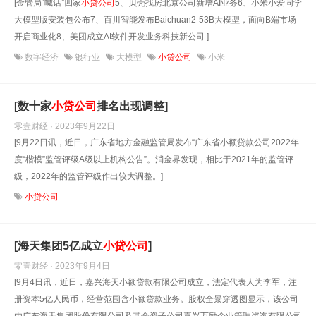
[金管局“喊话”四家
小贷公司
5、贝壳找房北京公司新增AI业务6、小米小爱同学
大模型版安装包公布7、百川智能发布Baichuan2-53B大模型，面向B端市场
开启商业化8、美团成立AI软件开发业务科技新公司 ]
数字经济
银行业
大模型
小贷公司
小米
[数十家
小贷公司
排名出现调整]
零壹财经 · 2023年9月22日
[9月22日讯，近日，广东省地方金融监管局发布“广东省小额贷款公司2022年
度“楷模”监管评级A级以上机构公告”。消金界发现，相比于2021年的监管评
级，2022年的监管评级作出较大调整。]
小贷公司
[海天集团5亿成立
小贷公司
]
零壹财经 · 2023年9月4日
[9月4日讯，近日，嘉兴海天小额贷款有限公司成立，法定代表人为李军，注
册资本5亿人民币，经营范围含小额贷款业务。股权全景穿透图显示，该公司
由广东海天集团股份有限公司及其全资子公司嘉兴万励企业管理咨询有限公司