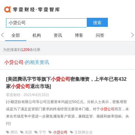
搜索
全部
机构
资讯
博客
问答
用户
为您搜索到
1209
条结果
小贷公司
-的相关资讯
[美团腾讯字节等旗下
小贷公司
密集增资，上半年已有432
家
小贷公司
退出市场]
零壹财经 · 2021年8月10日
[小额贷款有限公司等公司注册资本均超过50亿元。分析人士表示，密集增资
或是为了满足监管部门要求的跨省经营注册资本门槛。对于
小贷公司
而言，未
来在市场竞争中需进一步聚焦属地客户资源，兼顾监管、规模和效率指标。央
行]
腾讯
美团
字节
小贷公司
互联网企业