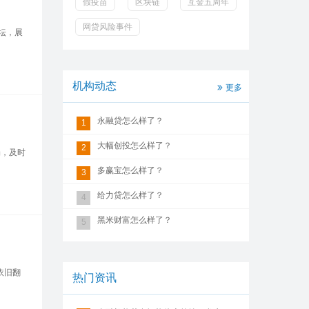
假疫苗
区块链
互金五周年
网贷风险事件
坛，展
机构动态
更多
永融贷怎么样了？
1
大幅创投怎么样了？
2
端，及时
多赢宝怎么样了？
3
给力贷怎么样了？
4
黑米财富怎么样了？
5
依旧翻
热门资讯