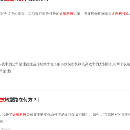
海国家会议中心举办。工商银行依托领先的
金融科技
力量，将在展会期间举办
金融科技
论
，实践中的公司治理往往会形成效率低下的有效制衡机制或高效率的无制衡机制两个极
司治理]
技
转型路在何方？]
，拉开了
金融科技
公司在不断变化条件下的多种发展可能性。如今，“互联网+”的浪潮
》]