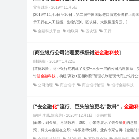
零壹财经 · 2019年11月5日
[2019年11月5日至10日，第二届中国国际进口博览会将在上
示工行在人工智能、生物识别、区块链、大数据服务云、]
金融科技平台
物联网
区块链
工行
[商业银行公司治理要积极钳
进
金融科技
]
[陆岷峰] · 2019年1月22日
[道德风险，商业银行均构建了党委+三会一层的公司治理体系
钳
进
金融科技
，构建“高效+互相制衡”管理机制是现代商业银行公
公司治理
商业银行
商业银行治理
银行金融科技
["去金融
化
"流行、巨头纷纷更名"数科"，
金融科
[胡萍,李珮,陈彦蓉] · 2020年12月1日
· [金融时报]
[而来，到金融、再到数科，360、小米等展示了去金融
化
的意愿
滚，科技与金融在交织中界限依稀难辨。业内专家告诉《金融时报