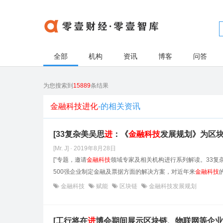
全部
机构
资讯
博客
问答
为您搜索到
15889
条结果
金融科技进化
-的相关资讯
[33复杂美吴思
进
：《
金融科技
发展规划》为区
[Mr. J] · 2019年8月28日
[”专题，邀请
金融科技
领域专家及相关机构进行系列解读。33复杂
500强企业制定金融及票据方面的解决方案，对近年来
金融科技
的
金融科技
赋能
区块链
金融科技发展规划
[工行将在
进
博会期间展示区块链、物联网等企业