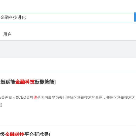
用户
块链赋能
金融科技
酝酿势能]
美创始人&CEO吴思
进
是国内最早为央行讲解区块链技术的专家，并用区块链技术为
]
级
金融科技
平台新成果]