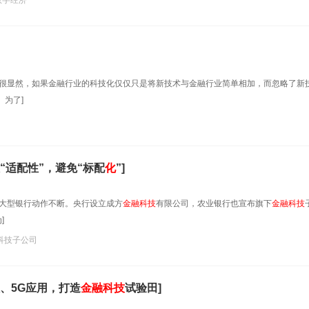
数字经济
很显然，如果金融行业的科技化仅仅只是将新技术与金融行业简单相加，而忽略了新
为了]
“适配性”，避免“标配
化
”]
到大型银行动作不断。央行设立成方
金融科技
有限公司，农业银行也宣布旗下
金融科技
]
科技子公司
、5G应用，打造
金融科技
试验田]