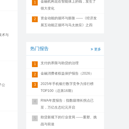
金融机构花在智能体上的钱，发生了
1
很大变化
资金动能的循环与膨胀 ——《经济发
2
展五动能正循环与马太效应》之四
技术与
热门报告
更多
支付的界限与助贷的治理
1
金融消费者权益保护报告（2026）
2
2025年手机银行数字竞争力排行榜
3
子公
TOP100（总第16期）
RWA年度报告：指数级增长拐点已
4
至，万亿生态纪元开启
助贷新规下的行业变局 ——重塑、挑
5
战与前途