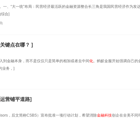
。一、“大一统”布局：民营经济最活跃的金融资源整合长三角是我国民营经济作为发
综合]
角
关键点在哪？ ]
入到金融本身，而不是仅仅只是简单的相加或者去中间
化
。蚂蚁金服开始强调自己的
业务，]
运营铺平道路]
upervisors，后文简称CSBS）宣布批准一项行动计划，希望消除
金融科技
创企在全美不同