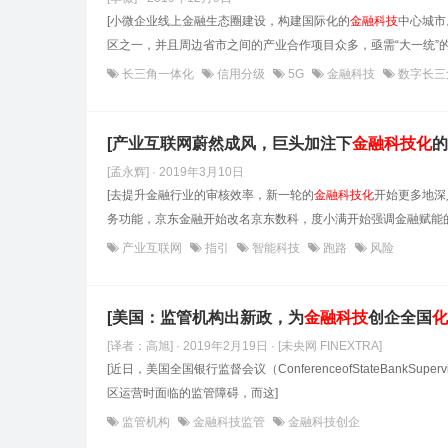
[小微企业线上金融生态圈建设，构建国际化的
金融科技
中心城市
区之一，并且周边省市之间的产业合作项目众多，亟需“大一统”的
长三角一体化
信用分级
5G
金融科技
数字长三
[产业互联网蔚然成风，巨头加注下
金融科技
化
的
[孟永辉] · 2019年3月10日
[去提升金融行业的审核效率，新一轮的
金融科技
化
开始更多地深
务功能，京东金融开始改名京东数科，度小满开始强调金融赋能的
产业互联网
指引
智能科技
跑路
风险
[美国：监管机构出新政，为
金融科技
创企全国
化
[译者：高旭] · 2019年2月19日
· [未央网 FINEXTRA]
[近日，美国全国银行监督会议（ConferenceofStateBankS
区运营时面临的监管障碍，而这]
监管机构
金融科技监管
金融科技创企