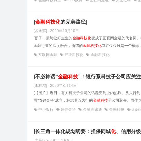
金融科技转型
360数科
互联网金融
天星数科
[
金融科技
化
的完美路径]
[孟永辉] · 2020年10月10日
[影子，最终让好生生的
金融科技
化
变成了互联网金融的代名词。
金融行业的深度融合，所谓的
金融科技
化
或许仅仅只是一个概念。
互联网金融
产业科技化
金融科技化
[不必神话“
金融科技
”！银行系科技子公司应关注
[李林鸿] · 2020年8月14日
[【图片】近日，有关科技子公司的话题受到业内热议。从央行
司"农银金科"成立，标志着五大行的
金融科技
子公司聚齐。而作为
中小银行
建信金科
金融壹账通
金融科技
金融
[长三角一体化规划纲要：担保同城
化
、信用分级
[李薇] · 2019年12月9日