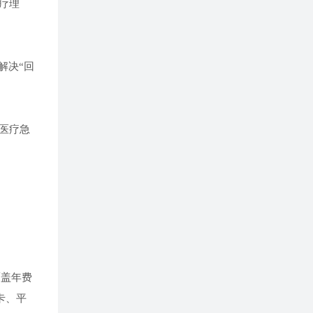
疗理
解决“回
医疗急
覆盖年费
卡、平