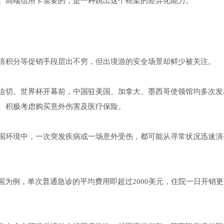
。高端信用卡需要的，是一种跳出这个框架的差异化能力。
倍积分等促销手段层出不穷，但出境游的安全场景却鲜少被关注。
迫切。世界杯开幕前，中国驻美国、加拿大、墨西哥使领馆均多次发
、积极考虑购买意外伤害及医疗保险。
国环境中，一次突发疾病或一场意外受伤，都可能从寻常状况迅速演
国为例，单次普通急诊的平均费用即超过2000美元，住院一日开销