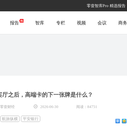
零壹智库Pro·精选报告
报告
智库
专栏
视频
会议
商
宾厅之后，高端卡的下一张牌是什么？
 零壹财经
2026-06-30
阅读：84751
：
航旅纵横
平安银行