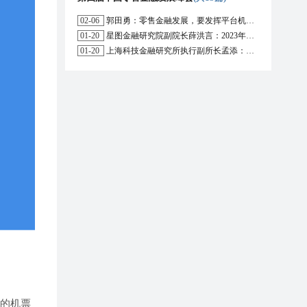
02-06
郭田勇：零售金融发展，要发挥平台机构的作用
01-20
星图金融研究院副院长薛洪言：2023年消费信贷或迎来新起点
01-20
上海科技金融研究所执行副所长孟添：开放银行与嵌入式金融为数字普惠金融带来更大发展空间
大的机票