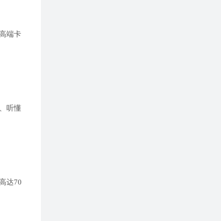
定高端卡
、听懂
达70