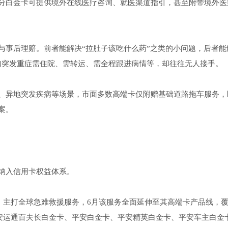
分白金卡可提供境外在线医疗咨询、就医渠道指引，甚至附带境外医
与事后理赔。前者能解决“拉肚子该吃什么药”之类的小问题，后者能
如突发重症需住院、需转运、需全程跟进病情等，却往往无人接手。
、异地突发疾病等场景，市面多数高端卡仅附赠基础道路拖车服务，
案。
纳入信用卡权益体系。
卡，主打全球急难救援服务，6月该服务全面延伸至其高端卡产品线，
平安运通百夫长白金卡、平安白金卡、平安精英白金卡、平安车主白金