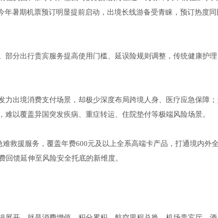
，今年暑期机票预订明显提前启动，出境长线游备受青睐，预订热度同
。部分出行贵宾服务提高使用门槛、延误险规则调整，传统健康护理
发力出境消费支付场景，却极少深度布局跨境人身、医疗应急保障；
，难以覆盖异国突发疾病、重症转运、住院垫付等极端风险场景。
难救援服务，覆盖年费600元及以上全系高端卡产品，打通境内外
消费回馈延伸至风险安全托底的新维度。
辑展开，就是消费增值。积分累积、航空里程兑换、机场贵宾厅、酒