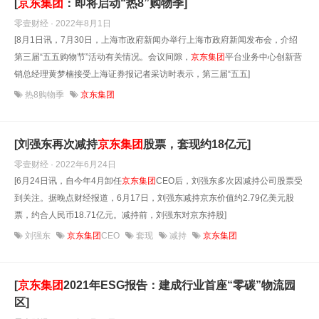
[
京东集团
：即将启动“热8”购物季]
零壹财经 · 2022年8月1日
[8月1日讯，7月30日，上海市政府新闻办举行上海市政府新闻发布会，介绍
第三届“五五购物节”活动有关情况。会议间隙，
京东集团
平台业务中心创新营
销总经理黄梦楠接受上海证券报记者采访时表示，第三届“五五]
热8购物季
京东集团
[刘强东再次减持
京东集团
股票，套现约18亿元]
零壹财经 · 2022年6月24日
[6月24日讯，自今年4月卸任
京东集团
CEO后，刘强东多次因减持公司股票受
到关注。据晚点财经报道，6月17日，刘强东减持京东价值约2.79亿美元股
票，约合人民币18.71亿元。减持前，刘强东对京东持股]
刘强东
京东集团
CEO
套现
减持
京东集团
[
京东集团
2021年ESG报告：建成行业首座“零碳”物流园
区]