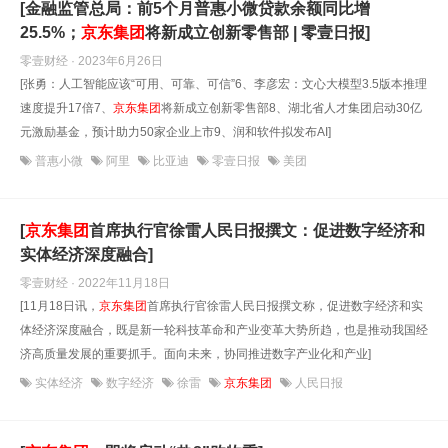
[金融监管总局：前5个月普惠小微贷款余额同比增
25.5%；
京东集团
将新成立创新零售部 | 零壹日报]
零壹财经 · 2023年6月26日
[张勇：人工智能应该“可用、可靠、可信”6、李彦宏：文心大模型3.5版本推理
速度提升17倍7、
京东集团
将新成立创新零售部8、湖北省人才集团启动30亿
元激励基金，预计助力50家企业上市9、润和软件拟发布AI]
普惠小微
阿里
比亚迪
零壹日报
美团
[
京东集团
首席执行官徐雷人民日报撰文：促进数字经济和
实体经济深度融合]
零壹财经 · 2022年11月18日
[11月18日讯，
京东集团
首席执行官徐雷人民日报撰文称，促进数字经济和实
体经济深度融合，既是新一轮科技革命和产业变革大势所趋，也是推动我国经
济高质量发展的重要抓手。面向未来，协同推进数字产业化和产业]
实体经济
数字经济
徐雷
京东集团
人民日报