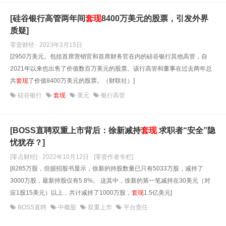
[硅谷银行高管两年间
套现
8400万美元的股票，引发外界
质疑]
零壹财经 · 2023年3月15日
[2950万美元。包括首席营销官和首席财务官在内的硅谷银行其他高管，自
2021年以来也出售了价值数百万美元的股票。该行高管和董事在过去两年总
共
套现
了价值8400万美元的股票。（财联社）]
硅谷银行
套现
美元
银行高管
[BOSS直聘双重上市背后：徐新减持
套现
求职者“安全”隐
忧犹存？]
[零点财经] · 2022年10月12日
· [零壹作者专栏]
[8285万股，但据招股书显示，徐新的持股数量已只有5033万股，减持了
3000万股，最新持股仅有5.8%。 这其中，徐新的第一笔减持在30美元（对
应1股15美元）以上，共计减持了1000万股，
套现
1.5亿美元]
BOSS直聘
中概股
双重上市
平台责任