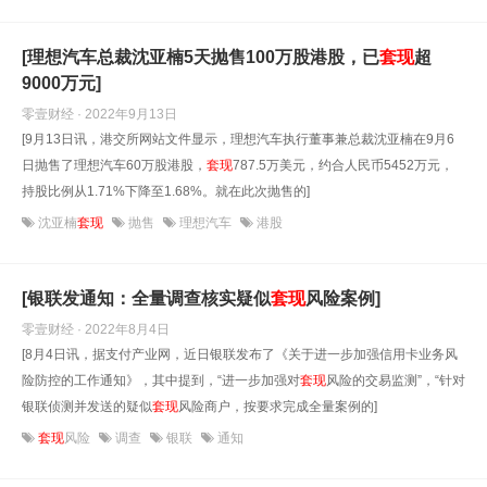
[理想汽车总裁沈亚楠5天抛售100万股港股，已
套现
超
9000万元]
零壹财经 · 2022年9月13日
[9月13日讯，港交所网站文件显示，理想汽车执行董事兼总裁沈亚楠在9月6
日抛售了理想汽车60万股港股，
套现
787.5万美元，约合人民币5452万元，
持股比例从1.71%下降至1.68%。就在此次抛售的]
沈亚楠
套现
抛售
理想汽车
港股
[银联发通知：全量调查核实疑似
套现
风险案例]
零壹财经 · 2022年8月4日
[8月4日讯，据支付产业网，近日银联发布了《关于进一步加强信用卡业务风
险防控的工作通知》，其中提到，“进一步加强对
套现
风险的交易监测”，“针对
银联侦测并发送的疑似
套现
风险商户，按要求完成全量案例的]
套现
风险
调查
银联
通知