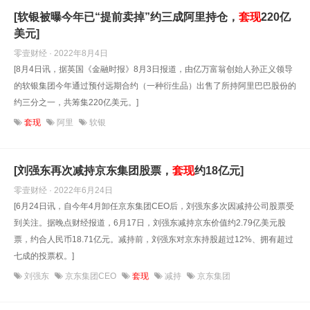
[软银被曝今年已“提前卖掉”约三成阿里持仓，
套现
220亿
美元]
零壹财经 · 2022年8月4日
[8月4日讯，据英国《金融时报》8月3日报道，由亿万富翁创始人孙正义领导
的软银集团今年通过预付远期合约（一种衍生品）出售了所持阿里巴巴股份的
约三分之一，共筹集220亿美元。]
套现
阿里
软银
[刘强东再次减持京东集团股票，
套现
约18亿元]
零壹财经 · 2022年6月24日
[6月24日讯，自今年4月卸任京东集团CEO后，刘强东多次因减持公司股票受
到关注。据晚点财经报道，6月17日，刘强东减持京东价值约2.79亿美元股
票，约合人民币18.71亿元。减持前，刘强东对京东持股超过12%、拥有超过
七成的投票权。]
刘强东
京东集团CEO
套现
减持
京东集团