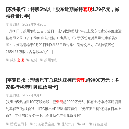
[苏州银行：持股5%以上股东近期减持
套现
1.79亿元，减
持数量过半]
零壹财经 · 2022年9月26日
[9月26日，苏州银行公告，近日，该行收到持股5%以上股东张家港市虹达运
输有限公司（以下简称“虹达运输”）出具的《关于股份减持数量过半的告知
函》，虹达运输于9月21日到9月22日通过集中竞价交易方式减持该股份
2654.86万股，占总股本的0....]
减持
套现
减持
苏州银行
[零壹日报：理想汽车总裁沈亚楠已
套现
超9000万元；多
家银行将清理睡眠信用卡]
零壹财经 · 2022年9月13日
[沈亚楠5天抛售100万股港股，已
套现
超9000万元5、国有大行争抢基建项目
利率低至“地板价”6、HTC推出VR眼球追踪套件，“元宇宙手机”还将在日本上
市7、工信部印发促进中小企业特色产业集群发展]
睡眠信用卡
北银消费金融
理想汽车
VR
绿色金融