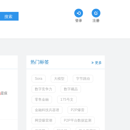
搜索
登录
注册
热门标签
更多
Sora
大模型
字节跳动
数字竞争力
数字藏品
鹅
是疫
零售金融
175号文
金融科技兵器谱
P2P爆雷
网贷爆雷潮
P2P平台数据监测