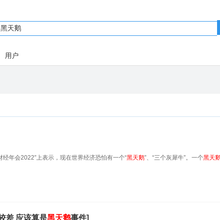
用户
财经年会2022”上表示，现在世界经济恐怕有一个“
黑天鹅
”、“三个灰犀牛”。一个
黑天
较差 应该算是
黑天鹅
事件]