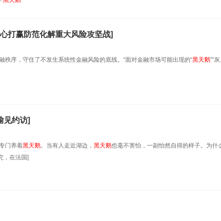
黑天鹅
心打赢防范化解重大风险攻坚战]
融秩序，守住了不发生系统性金融风险的底线。“面对金融市场可能出现的“
黑天鹅
”“
愉见约访]
专门养着
黑天鹅
。当有人走近湖边，
黑天鹅
也毫不害怕，一副怡然自得的样子。为什
，在法国]