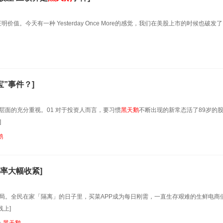
值。今天有一种 Yesterday Once More的感觉，我们在美股上市的时候也破发
”事件？]
层面的充分重视。01 对于投资人而言，要习惯
黑天鹅
不断出现的新常态活了89岁的
]
鹅
率大幅收紧]
局。全民在家「隔离」的日子里，买菜APP成为每日刚需，一直生存艰难的生鲜电商
上]