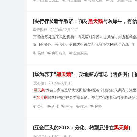
消费信贷规模
消费金融
蝴蝶效应
资产质量承压
[央行行长新年致辞：面对
黑天鹅
与灰犀牛，有信
零壹财经 · 2019年12月31日
[平稳有序处置高风险机构，有效应对外部冲击风险，大力整顿金
我们有决心、有信心、有能力打赢防范化解重大风险攻坚战。”]
易纲
央行行长
金融风险
[华为养了“
黑天鹅
”：实地探访笔记（附多图）| 
[夏心愉] · 2019年6月5日
[
黑天鹅
”养在自家湖里华为坂田基地A区有个漂亮的天鹅湖，湖里
养
黑天鹅
呢？原来这也是有寓意的。华为在俄罗斯做数学算法研究
公司
创业
变革
技术
风险
[互金巨头的2018：分化、转型及潜在
黑天鹅
]
[薛洪言] · 2018年1月8日