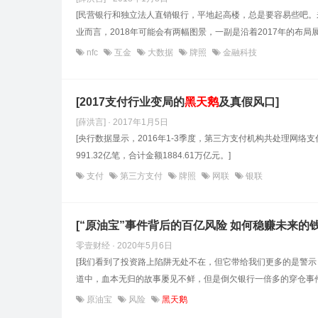
[民营银行和独立法人直销银行，平地起高楼，总是要容易些吧
业而言，2018年可能会有两幅图景，一副是沿着2017年的布局展
nfc
互金
大数据
牌照
金融科技
[2017支付行业变局的
黑天鹅
及真假风口]
[薛洪言] · 2017年1月5日
[央行数据显示，2016年1-3季度，第三方支付机构共处理网络支
991.32亿笔，合计金额1884.61万亿元。]
支付
第三方支付
牌照
网联
银联
[“原油宝”事件背后的百亿风险 如何稳赚未来的钱
零壹财经 · 2020年5月6日
[我们看到了投资路上陷阱无处不在，但它带给我们更多的是警示
道中，血本无归的故事屡见不鲜，但是倒欠银行一倍多的穿仓事件
原油宝
风险
黑天鹅