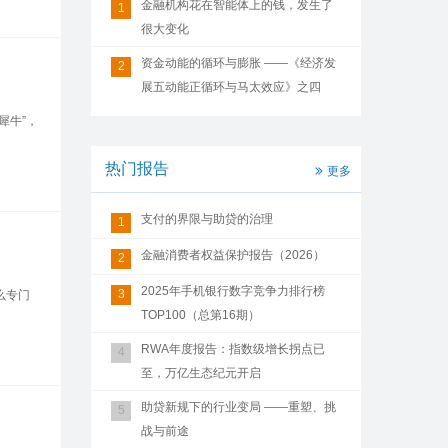
金融机构花在智能体上的钱，发生了
1
很大变化
资金动能的循环与膨胀 ——《经济发
2
展五动能正循环与马太效应》之四
灰犀牛”，
热门报告
更多
支付的界限与助贷的治理
1
金融消费者权益保护报告（2026）
2
2025年手机银行数字竞争力排行榜
3
么专门
TOP100（总第16期）
RWA年度报告：指数级增长拐点已
4
至，万亿生态纪元开启
助贷新规下的行业变局 ——重塑、挑
5
战与前途