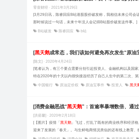
零壹财经 · 2021年3月29日
[3月29日讯，陈睿回应B站港股股价破发称，我相信未来公司会证明价
那时候说过一句话，未来十年没人会记得B站股价破发这件事。]
B站破发
陈睿回应
b站
[
黑天鹅
成常态，我们该如何避免再次发生“原油宝
[陈文] · 2020年4月24日
[笔者认为，有三个要点需要分别引起投资人、金融机构以及国家
特在2020年的十天以内很快接连经历了自己人生中的第二次、第
中国银行
原油定价权
原油宝事件
投资人
黑天
[消费金融恶战“
黑天鹅
”：首逾率暴增数倍、通过
[洪偌馨] · 2020年2月18日
[【图片】疫情「
黑天鹅
」飞过，打乱了既有的商业秩序和经济格
迎来了发展的「春天」。与生鲜电商情况类似的还有线上教育、线