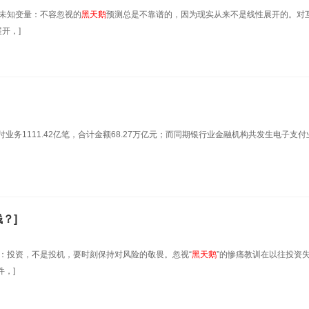
。未知变量：不容忽视的
黑天鹅
预测总是不靠谱的，因为现实从来不是线性展开的。对
开，]
付业务1111.42亿笔，合计金额68.27万亿元；而同期银行业金融机构共发生电子支付
？]
：投资，不是投机，要时刻保持对风险的敬畏。忽视“
黑天鹅
”的惨痛教训在以往投资
，]