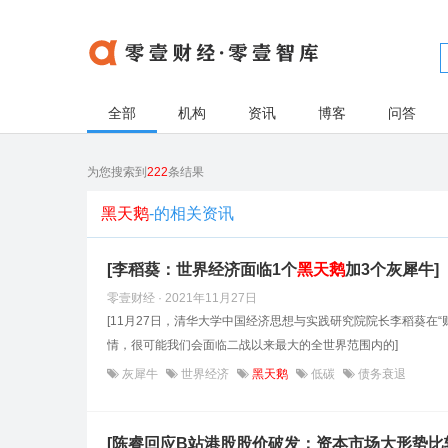
全部
机构
资讯
博客
问答
为您搜索到
222
条结果
黑天鹅
-的相关资讯
[李稻葵：世界经济面临1个
黑天鹅
加3个灰犀牛]
零壹财经 · 2021年11月27日
[11月27日，清华大学中国经济思想与实践研究院院长李稻葵在“
情，很可能我们会面临二战以来最大的全世界范围内的]
灰犀牛
世界经济
黑天鹅
低碳
债务衰退
[陈睿回应B站港股股价破发：资本市场大形势比