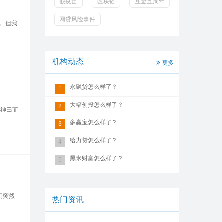
假疫苗
区块链
互金五周年
网贷风险事件
了。但我
机构动态
更多
永融贷怎么样了？
1
大幅创投怎么样了？
2
股神巴菲
多赢宝怎么样了？
3
给力贷怎么样了？
4
黑米财富怎么样了？
5
们突然
热门资讯