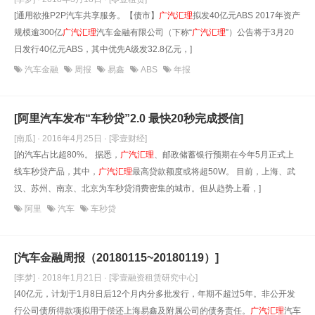
[通用欲推P2P汽车共享服务。【债市】
广汽汇理
拟发40亿元ABS 2017年资产
规模逾300亿
广汽汇理
汽车金融有限公司（下称“
广汽汇理
”）公告将于3月20
日发行40亿元ABS，其中优先A级发32.8亿元，]
汽车金融
周报
易鑫
ABS
年报
[阿里汽车发布“车秒贷”2.0 最快20秒完成授信]
[南瓜] · 2016年4月25日
· [零壹财经]
[的汽车占比超80%。 据悉，
广汽汇理
、邮政储蓄银行预期在今年5月正式上
线车秒贷产品，其中，
广汽汇理
最高贷款额度或将超50W。 目前，上海、武
汉、苏州、南京、北京为车秒贷消费密集的城市。但从趋势上看，]
阿里
汽车
车秒贷
[汽车金融周报（20180115~20180119）]
[李梦] · 2018年1月21日
· [零壹融资租赁研究中心]
[40亿元，计划于1月8日后12个月内分多批发行，年期不超过5年。非公开发
行公司债所得款项拟用于偿还上海易鑫及附属公司的债务责任。
广汽汇理
汽车