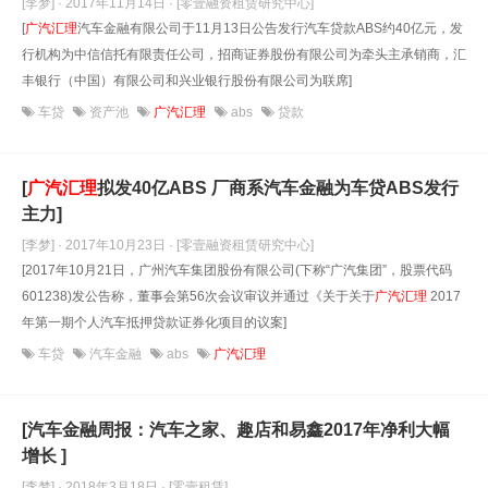
[李梦] · 2017年11月14日
· [零壹融资租赁研究中心]
[
广汽汇理
汽车金融有限公司于11月13日公告发行汽车贷款ABS约40亿元，发
行机构为中信信托有限责任公司，招商证券股份有限公司为牵头主承销商，汇
丰银行（中国）有限公司和兴业银行股份有限公司为联席]
车贷
资产池
广汽汇理
abs
贷款
[
广汽汇理
拟发40亿ABS 厂商系汽车金融为车贷ABS发行
主力]
[李梦] · 2017年10月23日
· [零壹融资租赁研究中心]
[2017年10月21日，广州汽车集团股份有限公司(下称“广汽集团”，股票代码
601238)发公告称，董事会第56次会议审议并通过《关于关于
广汽汇理
2017
年第一期个人汽车抵押贷款证券化项目的议案]
车贷
汽车金融
abs
广汽汇理
[汽车金融周报：汽车之家、趣店和易鑫2017年净利大幅
增长 ]
[李梦] · 2018年3月18日
· [零壹租赁]