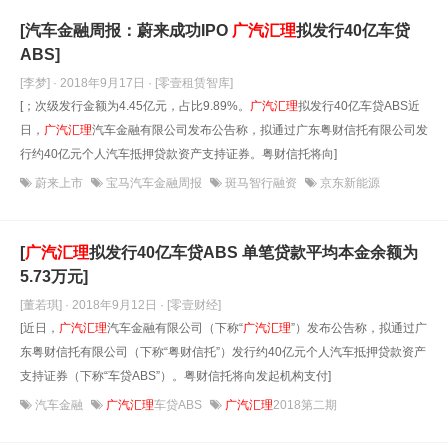
[汽车金融周报：蔚来成功IPO
广汽汇理
拟发行40亿车贷
ABS]
[李梦] · 2018年9月17日
· [零壹租赁智库]
[；次级发行金额为4.45亿元，占比9.89%。
广汽汇理
拟发行40亿车贷ABS近
日，
广汽汇理
汽车金融有限公司发布公告称，拟通过广东粤财信托有限公司发
行约40亿元个人汽车抵押贷款资产支持证券。粤财信托将向]
蔚来上市
宝马汽车金融周报
斑马智行融资
京东新能源
[
广汽汇理
拟发行40亿车贷ABS 单笔贷款平均本金余额为
5.73万元]
[董若琪] · 2018年9月12日
· [零壹财经]
[近日，
广汽汇理
汽车金融有限公司（下称“
广汽汇理
”）发布公告称，拟通过广
东粤财信托有限公司（下称“粤财信托”）发行约40亿元个人汽车抵押贷款资产
支持证券（下称“车贷ABS”）。粤财信托将向发起机构支付]
汽车金融
广汽汇理
车贷ABS
广汽汇理
2018第二期