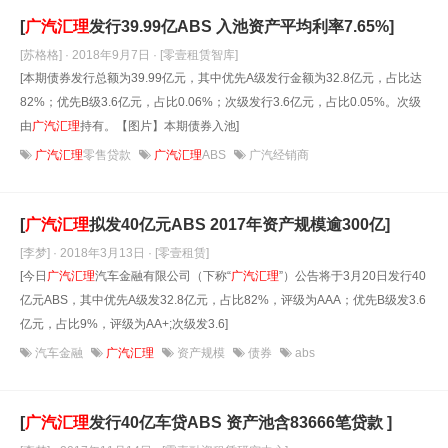
[
广汽汇理
发行39.99亿ABS 入池资产平均利率7.65%]
[苏格格] · 2018年9月7日
· [零壹租赁智库]
[本期债券发行总额为39.99亿元，其中优先A级发行金额为32.8亿元，占比达
82%；优先B级3.6亿元，占比0.06%；次级发行3.6亿元，占比0.05%。次级
由
广汽汇理
持有。【图片】本期债券入池]
广汽汇理
零售贷款
广汽汇理
ABS
广汽经销商
[
广汽汇理
拟发40亿元ABS 2017年资产规模逾300亿]
[李梦] · 2018年3月13日
· [零壹租赁]
[今日
广汽汇理
汽车金融有限公司（下称“
广汽汇理
”）公告将于3月20日发行40
亿元ABS，其中优先A级发32.8亿元，占比82%，评级为AAA；优先B级发3.6
亿元，占比9%，评级为AA+;次级发3.6]
汽车金融
广汽汇理
资产规模
债券
abs
[
广汽汇理
发行40亿车贷ABS 资产池含83666笔贷款 ]