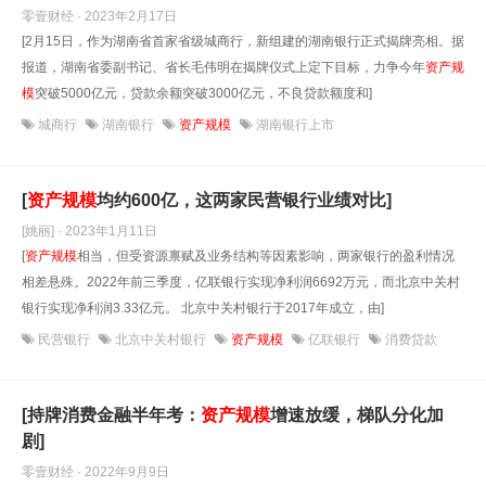
零壹财经 · 2023年2月17日
[2月15日，作为湖南省首家省级城商行，新组建的湖南银行正式揭牌亮相。据
报道，湖南省委副书记、省长毛伟明在揭牌仪式上定下目标，力争今年
资产规
模
突破5000亿元，贷款余额突破3000亿元，不良贷款额度和]
城商行
湖南银行
资产规模
湖南银行上市
[
资产规模
均约600亿，这两家民营银行业绩对比]
[姚丽] · 2023年1月11日
[
资产规模
相当，但受资源禀赋及业务结构等因素影响，两家银行的盈利情况
相差悬殊。2022年前三季度，亿联银行实现净利润6692万元，而北京中关村
银行实现净利润3.33亿元。 北京中关村银行于2017年成立，由]
民营银行
北京中关村银行
资产规模
亿联银行
消费贷款
[持牌消费金融半年考：
资产规模
增速放缓，梯队分化加
剧]
零壹财经 · 2022年9月9日