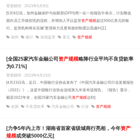
零壹财经 · 2023年5月9日
[5月9日讯，加州金融保护与创新部(DFPI)周一在一份报告中表示，计划整改
面向员工升级担忧的流程，并增加人手以监管
资产规模
超过500亿美元的银
行。监管机构将在实施“更强有力且更有效的制度以迅速纠正]
加州
银行
加强监管
美元
资产规模
[全国25家汽车金融公司
资产规模
略降行业平均不良贷款率
为0.71%]
零壹财经 · 2023年4月23日
[4月23日讯，近日，中国银行业协会发布了《中国汽车金融公司行业发展报告
（2022）》，这是中国银行业协会连续第九年发布该报告。《报告》显示，
截至2022年末，全国25家汽车金融公司
资产规模
达到]
全国
不良贷款率
汽车金融公司
行业
资产规模
[力争5年内上市！湖南省首家省级城商行亮相，今年
资产
规模
或突破5000亿元]