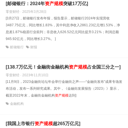
[邮储银行：2024年
资产规模
突破17万亿]
零壹财经 · 2025年3月28日
[3月27日，邮储银行发布年报，报告显示，邮储银行2024年实现营收
3487.75亿元，同比增长1.83%，其中利息净收入2861.23亿元增1.53%，净
息差1.87%稳居行业前列；非息收入626.52亿元同比提升3.21%；利润总额
945.92亿元，同比增长3.27%。 ]
邮储银行
财报
[138.7万亿元！金融街金融机构
资产规模
占全国三分之一]
零壹财经 · 2023年11月10日
[11月9日，2023金融街论坛年会举行金融街之声——“金融街发布”成果专场发
布活动，发布一系列研究成果。其中，《金融街发展报告（2023）》显示，
截至2022年末，金融街金融机构
资产规模
达到]
金融机构
[我国上市银行
资产规模
超265万亿元]