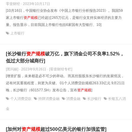
零壹财经 · 2023年10月17日
[10月16日，中国银行业协会发布《中国上市银行分析报告2023》。我国59
家上市银行
资产规模
已经超过265万亿元，是银行业支持实体经济的主要力
量。报告显示，目前我国上市银行包括6家国有大型银行、10]
上市银行
[长沙银行
资产规模
破万亿，旗下消金公司不良率1.52%，
低过大部分城商行]
[黑玛丽] · 2023年9月26日
· [零壹财经专栏]
[增资扩股，未来都是必不可少的举动。 而其控股股东长沙银行的发展情况，
还有对其重视程度，则更为关键。 01个人消费贷款规模263.33亿元 9月21日
晚，长沙银行（601577.SH）发布公告，宣布
资产规模
]
个人消费贷款
持牌消费金融
消费金融
长沙银行
长银五八消
金
[加州对
资产规模
超过500亿美元的银行加强监管]