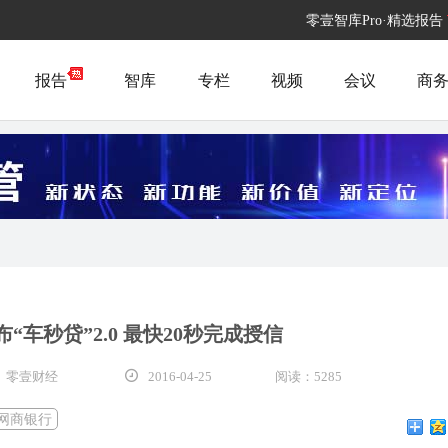
零壹智库Pro·精选报告
报告
智库
专栏
视频
会议
商
“车秒贷”2.0 最快20秒完成授信
· 零壹财经
2016-04-25
阅读：5285
网商银行