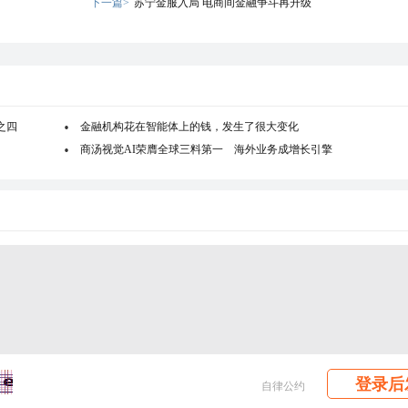
下一篇>
苏宁金服入局 电商间金融争斗再升级
之四
金融机构花在智能体上的钱，发生了很大变化
商汤视觉AI荣膺全球三料第一 海外业务成增长引擎
登录后
自律公约