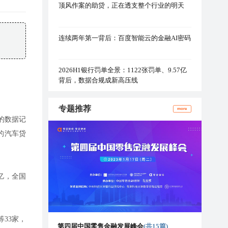
顶风作案的助贷，正在透支整个行业的明天
连续两年第一背后：百度智能云的金融AI密码
2026H1银行罚单全景：1122张罚单、9.57亿
背后，数据合规成新高压线
专题推荐
more
的数据记
的汽车贷
亿，全国
33家，
第四届中国零售金融发展峰会
(共15篇)