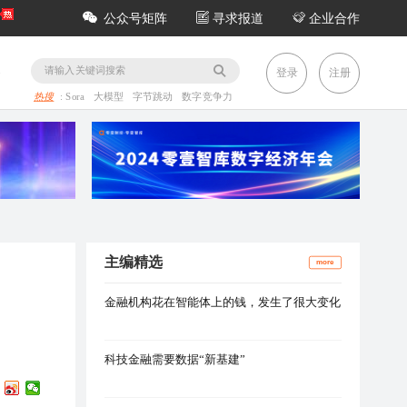
公众号矩阵
寻求报道
企业合作
务
登录
注册
热搜
:
Sora
大模型
字节跳动
数字竞争力
主编精选
more
金融机构花在智能体上的钱，发生了很大变化
科技金融需要数据“新基建”