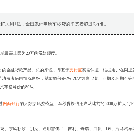
扩大到1亿，全国累计申请车秒贷的消费者超过6万名。
完成最高上限为20万的贷款额度。
推出的金融贷款产品。总的来说，即基于
支付宝
实名认证，根据用户在阿里
费者信用情况良好，就能够获得2W-20W为期12期、24期及36期不等
汽车指导价的80%。
过
网商银行
的大数据风控模型，车秒贷授信用户从此前的5000万扩大到1
铁龙、东风标致、别克、通用雪佛兰、吉利、奇瑞、力帆、DS、海马汽车等