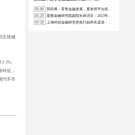
02-06
郭田勇：零售金融发展，要发挥平台机构的作用
01-20
星图金融研究院副院长薛洪言：2023年消费信贷或迎来新起点
01-20
上海科技金融研究所执行副所长孟添：开放银行与嵌入式金融为数字普惠金融带来更大发展空间
四五线城
3.3%、
形特征，
国汽车市