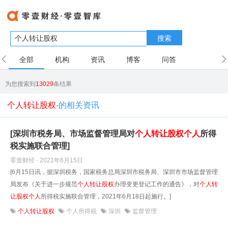
搜索
全部
机构
资讯
博客
问答
用户
为您搜索到
13029
条结果
个人转让股权
-的相关资讯
[深圳市税务局、市场监督管理局对
个人
转让股权
个人
所得
税实施联合管理]
零壹财经 · 2021年6月15日
[6月15日讯，据深圳税务，国家税务总局深圳市税务局、深圳市市场监督管理
局发布《关于进一步规范
个人
转让股权
办理变更登记工作的通告》，对
个人
转
让股权
个人
所得税实施联合管理，2021年6月18日起施行。]
个人转让股权
个人所得税
深圳
监督管理