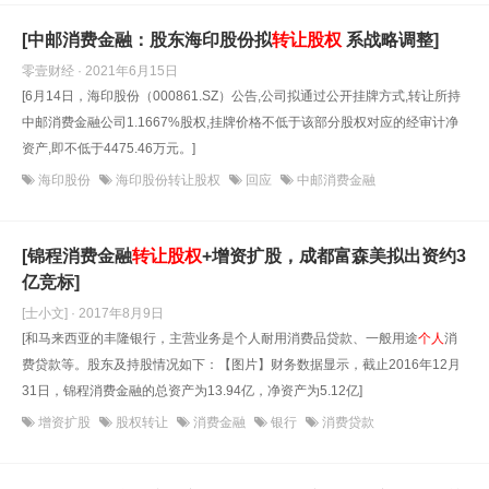
[中邮消费金融：股东海印股份拟
转让股权
系战略调整]
零壹财经 · 2021年6月15日
[6月14日，海印股份（000861.SZ）公告,公司拟通过公开挂牌方式,转让所持
中邮消费金融公司1.1667%股权,挂牌价格不低于该部分股权对应的经审计净
资产,即不低于4475.46万元。]
海印股份
海印股份转让股权
回应
中邮消费金融
[锦程消费金融
转让股权
+增资扩股，成都富森美拟出资约3
亿竞标]
[士小文] · 2017年8月9日
[和马来西亚的丰隆银行，主营业务是个人耐用消费品贷款、一般用途
个人
消
费贷款等。股东及持股情况如下：【图片】财务数据显示，截止2016年12月
31日，锦程消费金融的总资产为13.94亿，净资产为5.12亿]
增资扩股
股权转让
消费金融
银行
消费贷款