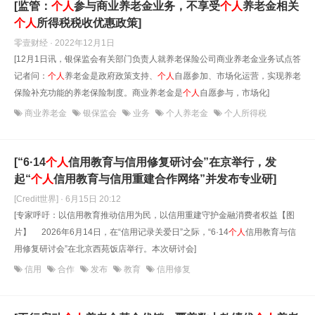
[监管：
个人
参与商业养老金业务，不享受
个人
养老金相关
个人
所得税税收优惠政策]
零壹财经 · 2022年12月1日
[12月1日讯，银保监会有关部门负责人就养老保险公司商业养老金业务试点答
记者问：
个人
养老金是政府政策支持、
个人
自愿参加、市场化运营，实现养老
保险补充功能的养老保险制度。商业养老金是
个人
自愿参与，市场化]
商业养老金
银保监会
业务
个人养老金
个人所得税
[“6·14
个人
信用教育与信用修复研讨会”在京举行，发
起“
个人
信用教育与信用重建合作网络”并发布专业研]
[Credit世界] · 6月15日 20:12
[专家呼吁：以信用教育推动信用为民，以信用重建守护金融消费者权益【图
片】 2026年6月14日，在“信用记录关爱日”之际，“6·14
个人
信用教育与信
用修复研讨会”在北京西苑饭店举行。本次研讨会]
信用
合作
发布
教育
信用修复