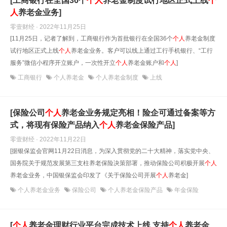
[工商银行在全国36个
个人
养老金制度试行地区正式上线
个
人
养老金业务]
零壹财经 · 2022年11月25日
[11月25日，记者了解到，工商银行作为首批银行在全国36个
个人
养老金制度
试行地区正式上线
个人
养老金业务。客户可以线上通过工行手机银行、“工行
服务”微信小程序开立账户，一次性开立
个人
养老金账户和
个人
]
工商银行
个人养老金
个人养老金制度
上线
[保险公司
个人
养老金业务规定亮相！险企可通过备案等方
式，将现有保险产品纳入
个人
养老金保险产品]
零壹财经 · 2022年11月22日
[据银保监会官网11月22日消息，为深入贯彻党的二十大精神，落实党中央、
国务院关于规范发展第三支柱养老保险决策部署，推动保险公司积极开展
个人
养老金业务，中国银保监会印发了《关于保险公司开展
个人
养老金]
个人养老金业务
保险公司
个人养老金保险产品
年金保险
[
个人
养老金理财行业平台完成技术上线 支持
个人
养老金