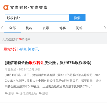
搜索
全部
机构
资讯
博客
问答
用户
为您搜索到
526
条结果
股权转让
-的相关资讯
[捷信消费金融
股权转让
屡受挫，质押67%股权续命]
零壹财经 · 2023年10月16日
[10月16日讯，近日，捷信消费金融有限公司46.9亿元股权被其母公司Home
Credit N.V质押，质权人为中国对外经济贸易信托有限公司。截至目前，捷信
消费金融注册资本为70亿元，上述出质股权占其总股本比例的67%。]
股权
捷信消费金融
股权