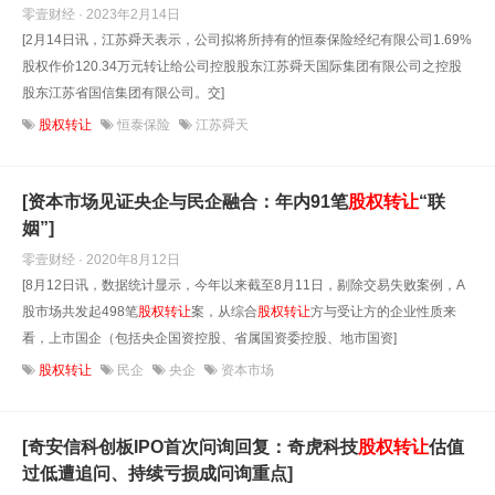
零壹财经 · 2023年2月14日
[2月14日讯，江苏舜天表示，公司拟将所持有的恒泰保险经纪有限公司1.69%
股权作价120.34万元转让给公司控股股东江苏舜天国际集团有限公司之控股
股东江苏省国信集团有限公司。交]
股权转让
恒泰保险
江苏舜天
[资本市场见证央企与民企融合：年内91笔
股权转让
“联
姻”]
零壹财经 · 2020年8月12日
[8月12日讯，数据统计显示，今年以来截至8月11日，剔除交易失败案例，A
股市场共发起498笔
股权转让
案，从综合
股权转让
方与受让方的企业性质来
看，上市国企（包括央企国资控股、省属国资委控股、地市国资]
股权转让
民企
央企
资本市场
[奇安信科创板IPO首次问询回复：奇虎科技
股权转让
估值
过低遭追问、持续亏损成问询重点]