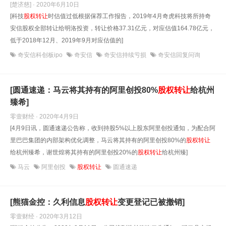
[楚济慈] · 2020年6月10日
[科技
股权转让
时估值过低根据保荐工作报告，2019年4月奇虎科技将所持奇
安信股权全部转让给明洛投资，转让价格37.31亿元，对应估值164.78亿元，
低于2018年12月、2019年9月对应估值的]
奇安信科创板ipo
奇安信
奇安信持续亏损
奇安信回复问询
[圆通速递：马云将其持有的阿里创投80%
股权转让
给杭州
臻希]
零壹财经 · 2020年4月9日
[4月9日讯，圆通速递公告称，收到持股5%以上股东阿里创投通知，为配合阿
里巴巴集团的内部架构优化调整，马云将其持有的阿里创投80%的
股权转让
给杭州臻希，谢世煌将其持有的阿里创投20%的
股权转让
给杭州臻]
马云
阿里创投
股权转让
圆通速递
[熊猫金控：久利信息
股权转让
变更登记已被撤销]
零壹财经 · 2020年3月12日