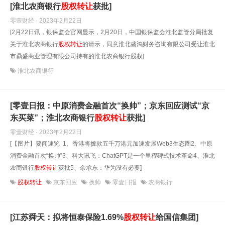
[淮北农商银行
股权转让
获批]
零壹财经 · 2023年2月22日
[2月22日讯，银保监会官网显示，2月20日，中国银保监会淮北监管分局批复
关于淮北农商银行
股权转让
的请示，同意淮北盛鸿财务咨询有限公司受让淮北
市鼎盛商业管理有限公司持有的淮北农商银行股权]
淮北农商银行
[零壹日报：中原消费金融首次“换帅”；京东回应测试“京
东买菜”；淮北农商银行
股权转让
获批]
零壹财经 · 2023年2月22日
[【图片】要闻速览 1、香港将拨款五千万港元加速发展Web3生态圈2、中原
消费金融首次“换帅”3、科大讯飞：ChatGPT是一个里程碑式技术革命4、淮北
农商银行
股权转让
获批5、余承东：华为没有必要]
股权转让
京东回应
换帅
零壹日报
农商银行
[江苏舜天：拟将恒泰保险1.69%
股权转让
给国信集团]