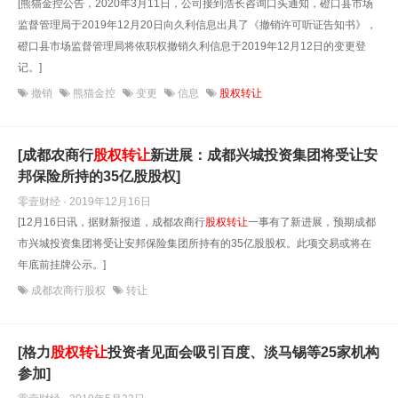
[熊猫金控公告，2020年3月11日，公司接到浩长咨询口头通知，磴口县市场
监督管理局于2019年12月20日向久利信息出具了《撤销许可听证告知书》，
磴口县市场监督管理局将依职权撤销久利信息于2019年12月12日的变更登
记。]
撤销
熊猫金控
变更
信息
股权转让
[成都农商行
股权转让
新进展：成都兴城投资集团将受让安
邦保险所持的35亿股股权]
零壹财经 · 2019年12月16日
[12月16日讯，据财新报道，成都农商行
股权转让
一事有了新进展，预期成都
市兴城投资集团将受让安邦保险集团所持有的35亿股股权。此项交易或将在
年底前挂牌公示。]
成都农商行股权
转让
[格力
股权转让
投资者见面会吸引百度、淡马锡等25家机构
参加]