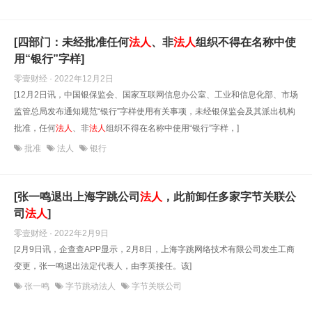
[四部门：未经批准任何
法人
、非
法人
组织不得在名称中使
用“银行”字样]
零壹财经 · 2022年12月2日
[12月2日讯，中国银保监会、国家互联网信息办公室、工业和信息化部、市场
监管总局发布通知规范“银行”字样使用有关事项，未经银保监会及其派出机构
批准，任何
法人
、非
法人
组织不得在名称中使用“银行”字样，]
批准
法人
银行
[张一鸣退出上海字跳公司
法人
，此前卸任多家字节关联公
司
法人
]
零壹财经 · 2022年2月9日
[2月9日讯，企查查APP显示，2月8日，上海字跳网络技术有限公司发生工商
变更，张一鸣退出法定代表人，由李英接任。该]
张一鸣
字节跳动法人
字节关联公司