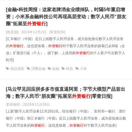
[金融•科技周报：这家老牌消金业绩掉队，时隔5年重启增
资；小米系金融科技公司再现高层变动；数字人民币“朋友
圈”拓展至
外资银行
]
[徐昊源] · 2023年12月2日
· [零壹智库]
[汇丰银行（中国）近日上线数字人民币业务，成为首批推出数字人民币业务
的
外资银行
。这也意味着，
外资银行
对于数字人民币业务的探索已从B端（企
业）扩展至C端（个人）。据了解，上述四家
外资银行
的个人客户可在数字人
民币]
精品报告
消费金融
金融
科技
小米
[马云罕见回应拼多多市值直逼阿里；字节大模型产品首出
海；数字人民币“朋友圈”拓展至
外资银行
|零壹日报]
零壹财经 · 2023年11月29日
[上新”数字人民币业务11月29日讯，恒生银行（中国）、富邦华一银行、渣打
银行（中国）和汇丰银行（中国）近日上线数字人民币业务，成为首批推出数
字人民币业务的
外资银行
。这也意味着，
外资银行
对于数字人民币业务]