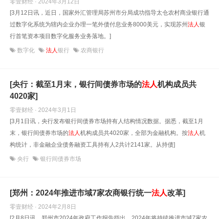
零壹财经 · 2024年3月12日
[3月12日讯，近日，国家外汇管理局苏州市分局成功指导太仓农村商业银行通
过数字化系统为辖内企业办理一笔外债付息业务8000美元，实现苏州
法人
银
行首笔资本项目数字化服务业务落地。]
数字化
法人
银行
农商银行
[央行：截至1月末，银行间债券市场的
法人
机构成员共
4020家]
零壹财经 · 2024年3月1日
[3月1日讯，央行发布银行间债券市场持有人结构情况数据。据悉，截至1月
末，银行间债券市场的
法人
机构成员共4020家，全部为金融机构。按
法人
机
构统计，非金融企业债务融资工具持有人2共计2141家。从持债]
央行
银行间债券市场
[郑州：2024年推进市域7家农商银行统一
法人
改革]
零壹财经 · 2024年2月8日
[2月8日讯，郑州市2024年政府工作报告指出，2024年将持续推进市域7家农