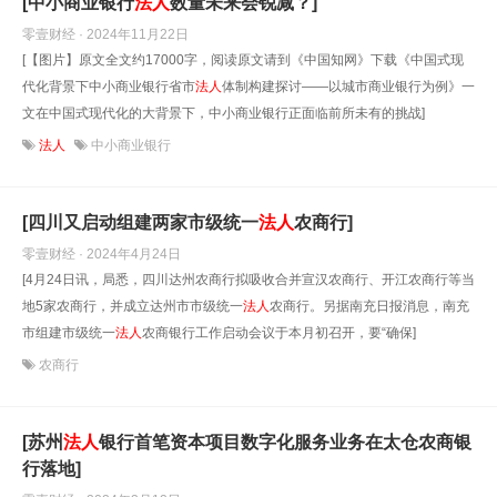
[中小商业银行
法人
数量未来会锐减？]
零壹财经 · 2024年11月22日
[【图片】原文全文约17000字，阅读原文请到《中国知网》下载《中国式现
代化背景下中小商业银行省市
法人
体制构建探讨——以城市商业银行为例》一
文在中国式现代化的大背景下，中小商业银行正面临前所未有的挑战]
法人
中小商业银行
[四川又启动组建两家市级统一
法人
农商行]
零壹财经 · 2024年4月24日
[4月24日讯，局悉，四川达州农商行拟吸收合并宣汉农商行、开江农商行等当
地5家农商行，并成立达州市市级统一
法人
农商行。另据南充日报消息，南充
市组建市级统一
法人
农商银行工作启动会议于本月初召开，要“确保]
农商行
[苏州
法人
银行首笔资本项目数字化服务业务在太仓农商银
行落地]