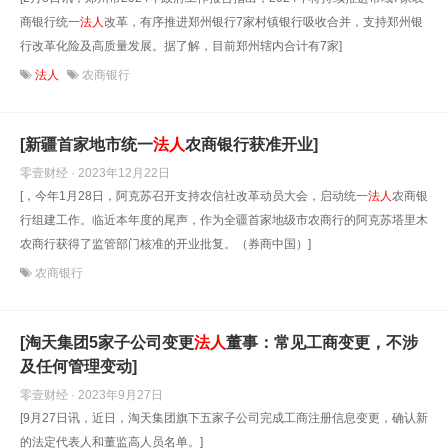
商银行统一
法人
改革，有序推进郑州银行7家村镇银行吸收合并，支持郑州银
行改革化险及高质量发展。据了解，目前郑州辖内合计有7家]
法人
农商银行
[新疆首家地市统一
法人
农商银行获准开业]
零壹财经 · 2023年12月22日
[，今年1月28日，阿克苏召开支持农信社改革动员大会，启动统一
法人
农商银
行组建工作。临近本年度的尾声，作为全疆首家地级市农商行的阿克苏塔里木
农商行获得了监管部门核准的开业批复。（券商中国）]
农商银行
[淘天集团5家子公司变更
法人
董事：常见工商变更，不涉
及任何管理变动]
零壹财经 · 2023年9月27日
[9月27日讯，近日，淘天集团旗下五家子公司完成工商注册信息变更，确认新
的法定代表人和董监高人员名单。]