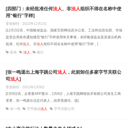
[四部门：未经批准任何
法人
、非
法人
组织不得在名称中使
用“银行”字样]
零壹财经 · 2022年12月2日
[12月2日讯，中国银保监会、国家互联网信息办公室、工业和信息化部、市场
监管总局发布通知规范“银行”字样使用有关事项，未经银保监会及其派出机构
批准，任何
法人
、非
法人
组织不得在名称中使用“银行”字样，]
批准
法人
银行
[张一鸣退出上海字跳公司
法人
，此前卸任多家字节关联公
司
法人
]
零壹财经 · 2022年2月9日
[2月9日讯，企查查APP显示，2月8日，上海字跳网络技术有限公司发生工商
变更，张一鸣退出法定代表人，由李英接任。该]
张一鸣
字节跳动
法人
字节关联公司