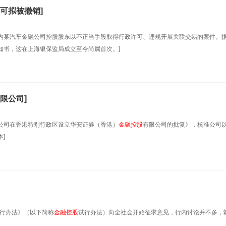
可拟被撤销]
辖内某汽车金融公司控股股东以不正当手段取得行政许可、违规开展关联交易的案件。
知书，这在上海银保监局成立至今尚属首次。]
限公司]
限公司在香港特别行政区设立华安证券（香港）
金融控股
有限公司的批复》，核准公司
]
试行办法》（以下简称
金融控股
试行办法）向全社会开始征求意见，行内讨论并不多，