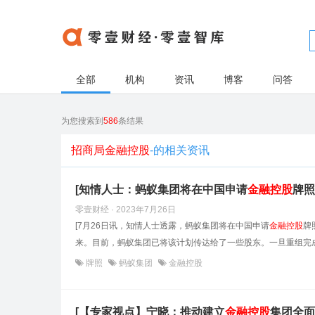
全部
机构
资讯
博客
问答
为您搜索到
586
条结果
招商局金融控股
-的相关资讯
[知情人士：蚂蚁集团将在中国申请
金融控股
牌照
零壹财经 · 2023年7月26日
[7月26日讯，知情人士透露，蚂蚁集团将在中国申请
金融控股
牌
来。目前，蚂蚁集团已将该计划传达给了一些股东。一旦重组完成
牌照
蚂蚁集团
金融控股
[【专家视点】宁晓：推动建立
金融控股
集团全面