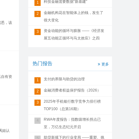
科技金融需要数据“新基建”
1
金融机构花在智能体上的钱，发生了
2
很大变化
据悉，该
资金动能的循环与膨胀 ——《经济发
3
展五动能正循环与马太效应》之四
热门报告
更多
以自有资
支付的界限与助贷的治理
1
金融消费者权益保护报告（2026）
2
2025年手机银行数字竞争力排行榜
3
TOP100（总第16期）
RWA年度报告：指数级增长拐点已
4
至，万亿生态纪元开启
飒姐认
助贷新规下的行业变局 ——重塑、挑
5