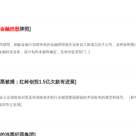
金融控股
牌照]
公司牌照，蚂蚁金服计划将持有的金融牌照相关业务划入新成立的子公司，这种架构预
科技业务，该计划尚未最终确定，且有待监管部门...]
黑被捕；红岭创投1.5亿欠款有进展]
社会公众保险知识普及和保险相关联行业都需要国家级的术语标准的规范和指导。（新
深圳市公安局]
的涉黑犯罪集团]