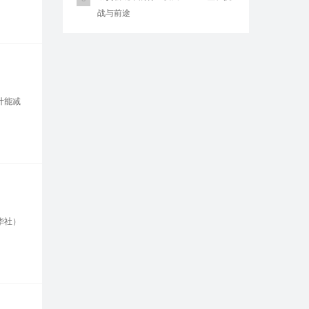
战与前途
计能减
华社）