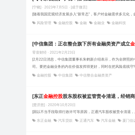
[宁晓] · 2023年7月5日
· [成于微言]
[随着我国宏观经济发展步入“新常态”，客户对金融需求多元化，
风险管理
金融控股
金融
金融业
金融科技
[中信集团：正在整合旗下所有金融类资产成立
金
零壹财经 · 2021年2月23日
[2月22日消息，中信集团董事长朱鹤新介绍表示，作为全牌照
司。要把金融业务的内在价值发挥得更好，同时在把风险底线守牢
金融控股
中信集团
中信整合金融类资产
[东正
金融控股
股东股权被监管责令清退，经销商
[楚济慈] · 2020年10月20日
[因以不当手段取得行政许可等原因，正通汽车股权被责令清退，
东正金融
汽车贷款
正通汽车
汽车金融
厦门信