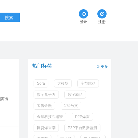
搜索
登录
注册
热门标签
更多
Sora
大模型
字节跳动
数字竞争力
数字藏品
剥离出
零售金融
175号文
金融科技兵器谱
P2P爆雷
网贷爆雷潮
P2P平台数据监测