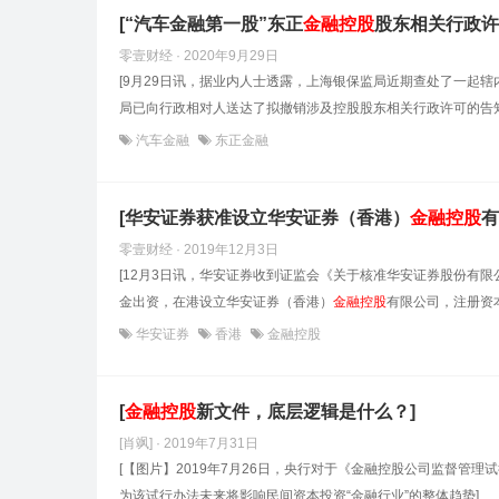
[“汽车金融第一股”东正
金融控股
股东相关行政许
零壹财经 · 2020年9月29日
[9月29日讯，据业内人士透露，上海银保监局近期查处了一起
局已向行政相对人送达了拟撤销涉及控股股东相关行政许可的告
汽车金融
东正金融
[华安证券获准设立华安证券（香港）
金融控股
有
零壹财经 · 2019年12月3日
[12月3日讯，华安证券收到证监会《关于核准华安证券股份有
金出资，在港设立华安证券（香港）
金融控股
有限公司，注册资本
华安证券
香港
金融控股
[
金融控股
新文件，底层逻辑是什么？]
[肖飒] · 2019年7月31日
[【图片】2019年7月26日，央行对于《金融控股公司监督管理
为该试行办法未来将影响民间资本投资“金融行业”的整体趋势]