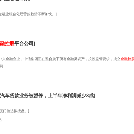
金融业综合化经营的趋势不断加快。]
融控股
平台公司]
的中央金融企业，中信集团正在整合旗下所有金融类资产，按照监管要求，成立
金融控
]
汽车贷款业务被暂停，上半年净利润减少3成]
厦门信达拟接盘。]
达