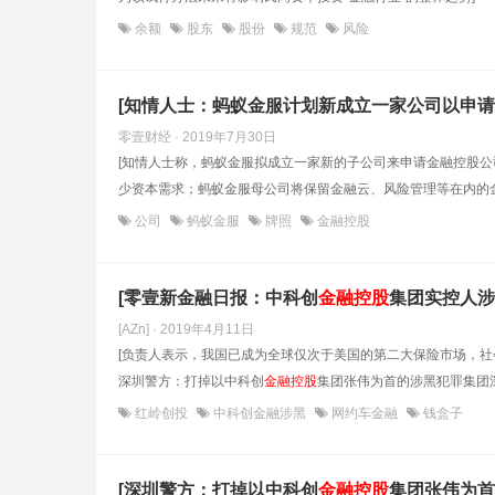
余额
股东
股份
规范
风险
[知情人士：蚂蚁金服计划新成立一家公司以申请
零壹财经 · 2019年7月30日
[知情人士称，蚂蚁金服拟成立一家新的子公司来申请金融控股
少资本需求；蚂蚁金服母公司将保留金融云、风险管理等在内的金融
公司
蚂蚁金服
牌照
金融控股
[零壹新金融日报：中科创
金融控股
集团实控人涉
[AZn] · 2019年4月11日
[负责人表示，我国已成为全球仅次于美国的第二大保险市场，
深圳警方：打掉以中科创
金融控股
集团张伟为首的涉黑犯罪集团
红岭创投
中科创金融涉黑
网约车金融
钱盒子
[深圳警方：打掉以中科创
金融控股
集团张伟为首