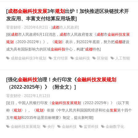
[
成都
金融科技
发展
3年
规划
出炉！加快推进区块链技术开
发应用、丰富支付结算应用场景]
零壹财经 · 2020年6月2日
· [
成都
市人民政府]
[据
成都
市人民政府6月1日消息，
成都
市人民政府签发《
成都
市
金融科技
发展
规划
（2020-2022年）》。《
规划
》表示，到2022年底前，努力把
成都
建设
成为具有国际影响力的区域
金融科技
中心，构建“
成都
特色]
成都金融科技3年规划
支付结算
金融科技
区块链
人工智能
[强化
金融科技
治理！央行印发《
金融科技
发展
规划
（2022-2025年）》（附全文）]
零壹财经 · 2022年1月12日
[近日，中国人民银行印发《
金融科技
发展
规划
（2022-2025年）》（以下简
称《
规划
》）。《
规划
》依据《中华人民共和国国民经济和社会
发展
第十四个
五年
规划
和2035年远景目标纲要》制定，提出新时期]
金融科技发展规划
央行
金融科技
监管科技
金融数字化