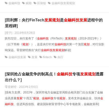
金融科技
赋能
区块链
金融科技发展规划
[田利辉：央行FinTech
发展
规划
是
金融科技
发展
进程中的
里程碑]
[澄子] · 2019年8月28日
[8月22日，央行发布了《
金融科技
（FinTech）
发展
规划
（2019-2021年）》
（以下简称《
规划
》），这是央行针对
金融科技
的第一个顶层
规划
，对行业影
响深远。零壹财经推出“央行
金融科技
发展
规划
解读]
金融科技发展
发展
fintech
央行
[深圳抢占金融竞争的制高点！
金融科技
专项
发展
规划
透露
出什么？]
零壹财经 · 2023年2月6日
[强有力支撑。2022年，深圳市地方金融监管局联合相关部门出台实施了金融
业高质量
发展
“十四五”
规划
、
金融科技
专项
规划
，发布支持金融企业、扶持
金
融科技
、促进风投创投、建设国际财富管理中心等专项政策，金融政策和]