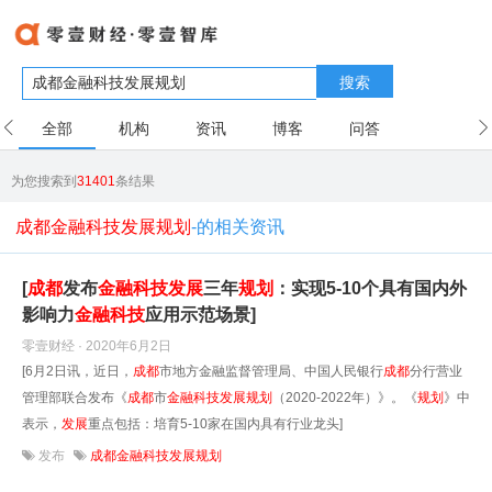
搜索
全部
机构
资讯
博客
问答
用户
为您搜索到
31401
条结果
成都金融科技发展规划
-的相关资讯
[
成都
发布
金融科技
发展
三年
规划
：实现5-10个具有国内外
影响力
金融科技
应用示范场景]
零壹财经 · 2020年6月2日
[6月2日讯，近日，
成都
市地方金融监督管理局、中国人民银行
成都
分行营业
管理部联合发布《
成都
市
金融科技
发展
规划
（2020-2022年）》。《
规划
》中
表示，
发展
重点包括：培育5-10家在国内具有行业龙头]
发布
成都金融科技发展规划