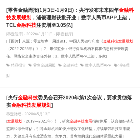
[零售金融周报(1月3日-1月9日)：央行发布未来四年
金融科
技
发展
规划
，浦银理财获批开业；数字人民币APP上架，
TCL
金融科技
注资增至3.05亿]
[零壹智库] · 2022年1月11日
· [零壹智库]
[【图片】来源：零壹智库一周速览1、中国人民银行印发《
金融科技
发展
规划
（2022-2025年）》；2、银保监会：银行保险机构不得将信息科技管理责
任、网络安全主体责任外包；3、数字人民币APP上架，多家]
精品报告
零售金融周报
金融科技
数字人民币APP
浦银理
财
[央行
金融科技
委员会召开2020年第1次会议，要求贯彻落
实
金融科技
发展
规划
]
零壹财经 · 2020年5月13日
[
发展
规划
（2019—2021年）》，研究
金融科技
发展
指标体系，认真做好动态
监测和综合评估，引导金融机构加快推进数字化转型，持续增强科技应用能
力，为健全具有高度适应性、竞争力、普惠性的现代金融体系贡献力量]