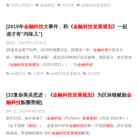
中国人民银行
金融科技
2020年
金融科技发展规划
[​2019年
金融科技
大事件，和《
金融科技
发展
规划
》一起
读才有“内味儿”]
[阿是] · 2019年12月31日
[历史总会留下回声。2019年就要过去，回望这一年，
金融科技
行至分水
岭。“拥抱监管，守正创新”，成为2019年的行业主旋律。顶层设计，央行发布
《
金融科技
发展
规划
（2019-2021）》，“为
金融科技
]
金融科技
大事件
金融科技发展规划
2019年
[33复杂美吴思进：《
金融科技
发展
规划
》为区块链赋能
金
融科技
酝酿势能]
[Mr. J] · 2019年8月28日
[8月22日，央行发布了《
金融科技
（FinTech）
发展
规划
（2019-2021年）》
（以下简称《
规划
》），这是央行针对
金融科技
的第一个顶层
规划
，对行业影
响深远。零壹财经推出“央行
金融科技
发展
规划
解读]