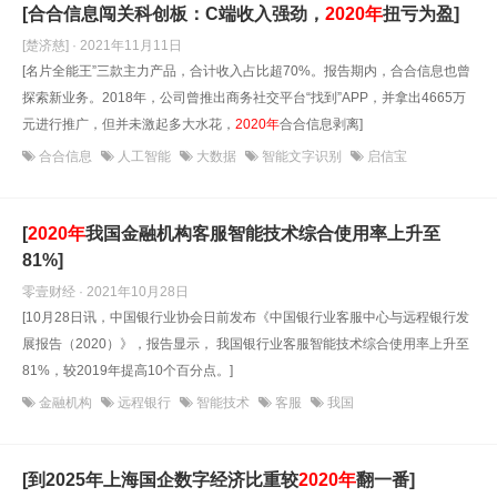
[合合信息闯关科创板：C端收入强劲，
2020年
扭亏为盈]
[楚济慈] · 2021年11月11日
[名片全能王”三款主力产品，合计收入占比超70%。报告期内，合合信息也曾
探索新业务。2018年，公司曾推出商务社交平台“找到”APP，并拿出4665万
元进行推广，但并未激起多大水花，
2020年
合合信息剥离]
合合信息
人工智能
大数据
智能文字识别
启信宝
[
2020年
我国金融机构客服智能技术综合使用率上升至
81%]
零壹财经 · 2021年10月28日
[10月28日讯，中国银行业协会日前发布《中国银行业客服中心与远程银行发
展报告（2020）》，报告显示， 我国银行业客服智能技术综合使用率上升至
81%，较2019年提高10个百分点。]
金融机构
远程银行
智能技术
客服
我国
[到2025年上海国企数字经济比重较
2020年
翻一番]