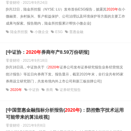
零壹财经 · 2021年9月24日
[9月22日，陆金所控股（NYSE: LU）发布首份ESG报告，披露其
2020年
在小
微融资、乡村振兴、客户权益保护、公司治理以及环境保护等方面的主要工作
成果与探索。报告期内，陆金所控股累计帮扶小微企业]
陆金所控股
小微企业
ESG
普惠金融
[中证协：
2020年
券商年产8.59万份研报]
零壹财经 · 2021年9月18日
[9月18日讯，中证协关于《
2020年
证券公司发布证券研究报告业务经营情况
统计报告》等近日向券商下发。报告显示，截至2020年末，全行业共有95家
券商设立研究部门，共发布境内外上市公司和新三板挂牌公司]
2020年
中证协
券商
证券研究报告
[中国普惠金融指标分析报告(
2020年
)：防控数字技术运用
可能带来的算法歧视]
零壹财经 · 2021年9月8日