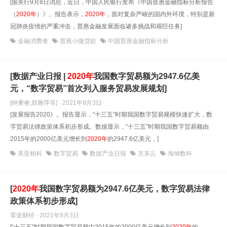
[据央行9月8日消息，近日，中国人民银行发布《中国普惠金融指标分析报告
（
2020年
）》。报告表示，
2020年
，面对复杂严峻的国内外环境，特别是新
冠肺炎疫情的严重冲击，普惠金融发展面临诸多挑战和艰巨任务]
金融消费者
普惠小微贷款
中国普惠金融指标分析
[数据产业日报 |
2020年
我国数字贸易额为2947.6亿美
元，“数字贸易”首次列入服务贸易发展规划]
[钟秉睿,郑雅萍等] · 2021年9月3日
[发展报告2020》。报告显示，“十三五”时期我国数字贸易规模快速扩大，数
字贸易法律政策体系初步形成。数据显示，“十三五”时期我国数字贸易额由
2015年的2000亿美元增长到
2020年
的2947.6亿美元，]
美亚柏科
数字贸易
数据产业日报
京东云
海纳数科
[
2020年
我国数字贸易额为2947.6亿美元，数字贸易法律
政策体系初步形成]
零壹财经 · 2021年9月3日
[“十三五”时期我国数字贸易额由2015年的2000亿美元增长到
2020年
的