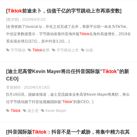
[
Tiktok
前途未卜，估值千亿的字节跳动上市再添变数]
[楚济慈] · 2020年8月3日
[全资收购了musical.ly，并在之后完成了合并，将新平台统一命名为TikTok。
中信证券数据显示，字节跳动依靠抖音海外版
Tiktok
在海外高速增长，2019全
系实现全球日活7亿，其中抖音3.2亿，]
字节跳动
Tiktok
被禁
字节跳动上市
估值
[迪士尼高管Kevin Mayer将出任抖音国际版“
Tiktok
”的新
CEO]
零壹财经 · 2020年5月19日
[5月19日讯，据媒体报道，迪士尼流媒体业务高管Kevin Mayer将离职，将出
任字节跳动旗下抖音短视频国际版“
Tiktok
”的新CEO。]
Tiktok
迪士尼
Kevin Mayer
[抖音国际版
Tiktok
：抖音不是一个威胁，将集中精力在其