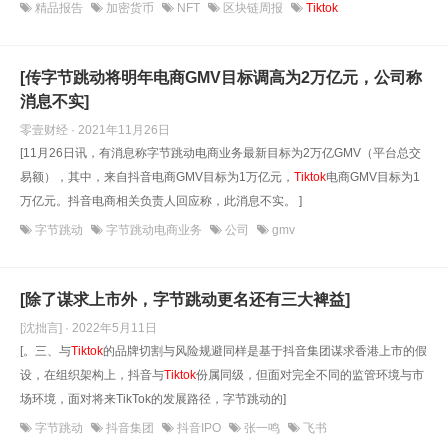
精品报告
加密货币
NFT
区块链周报
Tiktok
[传字节跳动将明年电商GMV目标调高为2万亿元，公司称
消息不实]
零壹财经 · 2021年11月26日
[11月26日讯，有消息称字节跳动电商业务最新目标为2万亿GMV（平台总交
易额），其中，来自抖音电商GMV目标为1万亿元，
Tiktok
电商GMV目标为1
万亿元。抖音电商相关负责人回应称，此消息不实。 ]
字节跳动
字节跳动电商业务
公司
gmv
[除了谋求上市外，字节跳动更名还有三大裨益]
[沈拙言] · 2022年5月11日
[。三、与
Tiktok
的品牌切割与风险规避同样是基于抖音集团谋求香港上市的假
设，在组织架构上，抖音与
Tiktok
份属同级，但面对完全不同的监管环境与市
场环境，面对将来TikTok的发展路径，字节跳动的]
字节跳动
抖音集团
抖音IPO
张一鸣
飞书