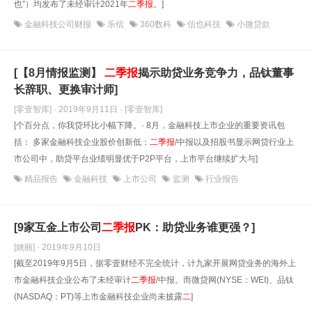
也”）均发布了未经审计2021年
二
季报
。]
金融科技公司财报
乐信
360数科
信也科技
小微贷款
[【8月情报监测】
二
季报
揭示助贷业务竞争力，品钛董事
长辞职、更换审计师]
[零壹智库] · 2019年9月11日
· [零壹智库]
[个百分点，你我贷环比小幅下降。· 8月，金融科技上市企业的重要资讯包
括： 多家金融科技企业股价创新低；
二
季报
/中报以及招股书显示网贷行业上
市公司中，助贷平台业绩明显优于P2P平台，上市平台继续扩大与]
精品报告
金融科技
上市公司
监测
行业报告
[9家互金上市公司
二
季报
PK：助贷业务谁更强？]
[姚丽] · 2019年9月10日
[截至2019年9月5日，据零壹财经不完全统计，计九家开展网贷业务的海外上
市金融科技企业公布了未经审计
二
季报
/中报。而微贷网(NYSE：WEI)、品钛
(NASDAQ：PT)等上市金融科技企业尚未披露
二
]