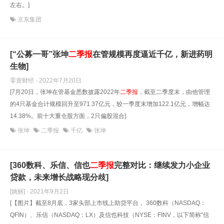
左右。]
京东集团
[“公募一哥”张坤
二
季报
在管规模再度逼近千亿，新进药明
生物]
零壹财经 · 2022年7月20日
[7月20日，张坤在管基金悉数披露2022年
二
季报
，截至二季度末，由他管理
的4只基金合计规模回升至971.37亿元，较一季度末增加122.1亿元，增幅达
14.38%。前十大重仓股方面，2只偏股混合]
张坤
二季报
千亿
张坤
[360数科、乐信、信也
二
季报
完整对比：继续发力小企业
贷款，未来增长战略现分歧]
[姚丽] · 2021年9月2日
[【图片】截至8月底，3家头部上市线上助贷平台， 360数科（NASDAQ：
QFIN）、乐信（NASDAQ：LX）及信也科技（NYSE：FINV，以下简称“信