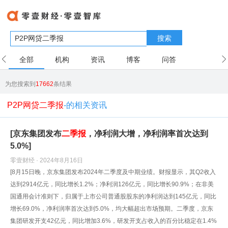
搜索
全部
机构
资讯
博客
问答
用户
为您搜索到
17662
条结果
P2P网贷二季报
-的相关资讯
[京东集团发布
二
季报
，净利润大增，净利润率首次达到
5.0%]
零壹财经 · 2024年8月16日
[8月15日晚，京东集团发布2024年二季度及中期业绩。财报显示，其Q2收入
达到2914亿元，同比增长1.2%；净利润126亿元，同比增长90.9%；在非美
国通用会计准则下，归属于上市公司普通股股东的净利润达到145亿元，同比
增长69.0%，净利润率首次达到5.0%，均大幅超出市场预期。二季度，京东
集团研发开支42亿元，同比增加3.6%，研发开支占收入的百分比稳定在1.4%