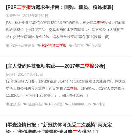
[P2P
二
季报
透露求生指南：回购、裁员、粉饰报表]
零壹财经 · 2018年8月31日
[/人。这种变化也是信而富调整产品结构的结果，根据其二
季报
数据，信而富
现金消费类（小额度产品）交易金额同比下降55%，生活方式类（大额度产
品）交易金额同比增长42%。缩衣节食以应对“寒冬”固然没错，但]
P2P平台交易量
P2P网贷二季报
信而富
宜人贷
[宜人贷的科技驱动实践——2017年
二
季报
分析]
[孙爽] · 2017年8月15日
[全年营业收入预期。财报发布后，LendingClub盘后股价大涨逾7%。同为纽
交所上市公司的宜人贷也于近日发布了
二
季报
。财报显示，Q2宜人贷净收入
11.83亿元（相当于1.75亿美元），同比增长61%，]
宜人贷
金融科技
P2P网贷
LendingClub
财报
[零壹疫情日报："新冠抗体可免受
二
次感染"尚无定
论；"华尔街狼王"警告疫情可能
二
次爆发！]