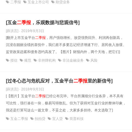
二季报
互金上市公司
助贷业务
[互金
二
季报
，乐观数据与悲观信号]
[薛洪言] · 2019年9月3日
[翻开上市互金平台
二
季报
，用户强劲增长、放贷强势回升、利润再创新高，
沉浸在靓丽业绩的喜悦中，我们差不多要忘记经济增速下行、居民收入放缓、
监管政策趋紧和债务违约高发了。【图片】财报内外，两个天地，把它们]
授信
规范
非持牌机构
非法金融业务
风险
[过冬心态与危机应对，互金平台
二
季报
里的新信号]
[薛洪言] · 2018年9月3日
[【图片】互金平台
二
季报
已经公布完毕。平台所属细分行业各异，本不具有
可比性，强行凑在一块，极易写得散乱。但为了获得对互金行业的整体印象，
我还是打算写这么一篇文章，不妥之处，大家多多担待。本文选取了]
互金二季报
拍拍贷
宜人贷
简普科技