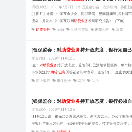
[零壹财经] · 2023年7月7日
· [ 中国互金协会、澎湃新闻、界面新
[【图片】来源 | 中国互金协会、澎湃新闻、界面新闻等 据中
流会，并发布《中国互联网
助贷
业务
发展研究报告》（下称]
助贷业务
金融
互联网贷款
助贷机构
放贷
[银保监会：对
助贷
业务
持开放态度，银行须自己
零壹财经 · 2019年11月12日
[企：对
助贷
业务
持开放态度，监管部门已清楚掌握整体、单个机
市场关注的“
助贷
”
业务
回答记者问时表示，监管部门一直密切关注
商业银行
银保监会
网贷
助贷
[银保监会：对
助贷
业务
持开放态度，银行必须自
零壹财经 · 2019年11月12日
[11月12日讯，银保监会首席风险官、新闻发言人、办公厅主任
注银行与第三方机构、金融科技平台的资金、技术等各类合作：]