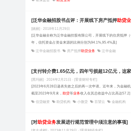
银保监会
助贷业务
[泛华金融招股书点评：开展线下房产抵押
助贷
业
[姚丽] · 2018年11月29日
[泛华金融全称为泛华金融控股有限公司，开展线下的住房抵押
年，信托资金占资金来源的比例分别为94.1%,95.4%及]
泛华金融招股书
房产抵押
助贷业务
泛华金融
[支付转介费1.65亿元，四年亏损超12亿元，这
[黑玛丽] · 2024年2月21日
· [零壹财经专栏]
[2023年6月28日递表失效之后的再一次申请。近年来，为金融
截至2023年9月末，
助贷
等
业务
收入在其总收益中占比高达57.2]
信贷融资
助贷机构
小微贷
百望云
金融机构
[对
助贷
业务
发展进行规范管理中须注意的事项]
[老古成都] · 2023年11月29日
· [零壹财经专栏]