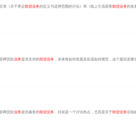
两篇文章《关于界定
助贷
业务
的定义与适用范围的讨论》和《线上引流获客
助贷
业务
的发
互联网贷款
业务
提供支持的
助贷
业务
，未来将如何发展及应该如何规范，这个题目若要
互联网贷款
业务
提供服务的
助贷
业务
，目前是一个讨论热点，尤其是关于
助贷
业务
后续