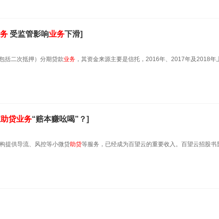
务
受监管影响
业务
下滑]
（包括二次抵押）分期贷款
业务
，其资金来源主要是信托，2016年、2017年及2018年
家
助贷
业务
“赔本赚吆喝”？]
机构提供导流、风控等小微贷
助贷
等服务，已经成为百望云的重要收入。百望云招股书