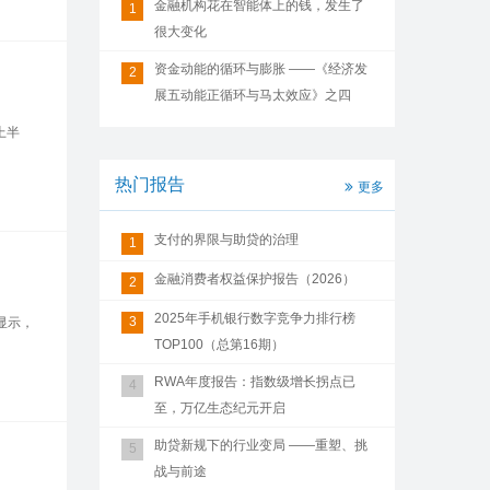
金融机构花在智能体上的钱，发生了
1
很大变化
资金动能的循环与膨胀 ——《经济发
2
展五动能正循环与马太效应》之四
上半
热门报告
更多
支付的界限与助贷的治理
1
金融消费者权益保护报告（2026）
2
2025年手机银行数字竞争力排行榜
3
显示，
TOP100（总第16期）
RWA年度报告：指数级增长拐点已
4
至，万亿生态纪元开启
助贷新规下的行业变局 ——重塑、挑
5
战与前途