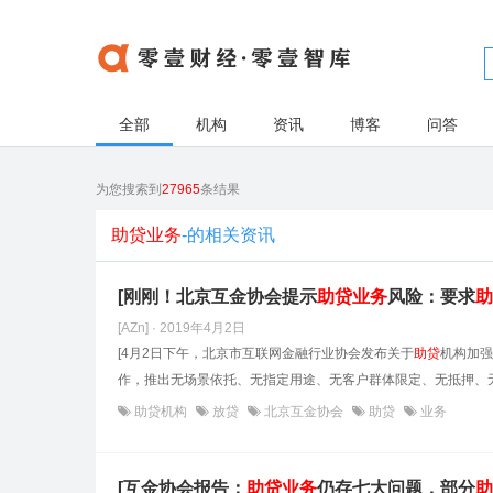
全部
机构
资讯
博客
问答
为您搜索到
27965
条结果
助贷业务
-的相关资讯
[刚刚！北京互金协会提示
助贷
业务
风险：要求
助
[AZn] · 2019年4月2日
[4月2日下午，北京市互联网金融行业协会发布关于
助贷
机构加强
作，推出无场景依托、无指定用途、无客户群体限定、无抵押、无
助贷机构
放贷
北京互金协会
助贷
业务
[​互金协会报告：
助贷
业务
仍存七大问题，部分
助