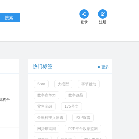
搜索
登录
注册
热门标签
更多
Sora
大模型
字节跳动
数字竞争力
数字藏品
机构合
零售金融
175号文
金融科技兵器谱
P2P爆雷
网贷爆雷潮
P2P平台数据监测