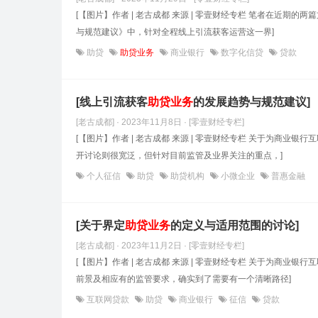
[【图片】作者 | 老古成都​ 来源 | 零壹财经专栏 笔者在近期的
与规范建议》中，针对全程线上引流获客运营这一界]
助贷
助贷业务
商业银行
数字化信贷
贷款
[线上引流获客
助贷
业务
的发展趋势与规范建议]
[老古成都] · 2023年11月8日
· [零壹财经专栏]
[【图片】作者 | 老古成都​ 来源 | 零壹财经专栏 关于为商业银行
开讨论则很宽泛，但针对目前监管及业界关注的重点，]
个人征信
助贷
助贷机构
小微企业
普惠金融
[关于界定
助贷
业务
的定义与适用范围的讨论]
[老古成都] · 2023年11月2日
· [零壹财经专栏]
[【图片】作者 | 老古成都 来源 | 零壹财经专栏 关于为商业银行
前景及相应有的监管要求，确实到了需要有一个清晰路径]
互联网贷款
助贷
商业银行
征信
贷款