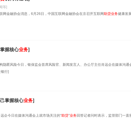
闻等]
国互联网金融协会消息，6月26日，中国互联网金融协会在京召开互联网
助贷
业务
健康发
掌握核心
业务
]
构隐匿风险今日，银保监会首席风险官、新闻发言人、办公厅主任肖远企在媒体沟通
银行]
己掌握核心
业务
]
肖远企今日在媒体沟通会上就市场关注的“
助贷
”
业务
回答记者问时表示，监管部门一直