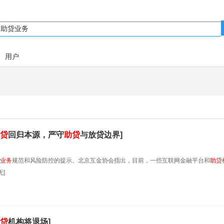
用户
贷
回归本源，严守
助贷
与放贷边界]
业务
规范和风险防控的提示。北京互金协会指出，目前，一些互联网金融平台和
助贷
]
贷
机构将退场]