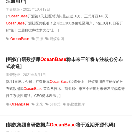
注册用户]
零壹财经 · 2021年10月19日
[ “
OceanBase
开源第1天,社区总访问量超过16万。正式开源140天，
OceanBase
开源社区共吸引了全球21,300多位社区用户。”在10月18日召开
的“第十二届数据库技术大会”上，]
OceanBase
开源
蚂蚁集团
[蚂蚁自研数据库
OceanBase
称未来三年将专注核心分布
式改造]
零壹财经 · 2021年6月1日
[6月1日讯，今日，在数据库
OceanBase
3.0峰会上，蚂蚁集团自主研发的分
布式数据库
OceanBase
首次从技术、商业和生态三个维度对未来发展战略进
行了系统性阐述。CEO杨冰表示，]
OceanBase
未来
分布式
蚂蚁数据库
[蚂蚁集团自研数据库
OceanBase
将于近期开源代码]