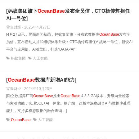
[蚂蚁集团旗下
OceanBase
发布全员信，CTO杨传辉担任
AI一号位]
零壹财经 · 2025年4月27日
[4月27日讯，界面新闻获悉，蚂蚁集团旗下分布式数据库
OceanBase
发布全
员信，宣布启动人才和组织体系升级：CTO杨传辉担任AI战略一号位，新设AI
平台与应用部、AI引擎组，打造“DATA×AI”]
蚂蚁集团
人工智能
[
OceanBase
数据库新增AI能力]
零壹财经 · 2024年10月23日
[独立数据库厂商
OceanBase
推出
OceanBase
4.3.3 GA版本，升级向量检索
与索引功能，实现SQL+AI一体化。据介绍，该版本深度融合AI与数据库处理
能力，支持多模态数据的融合查询，]
OceanBase
人工智能