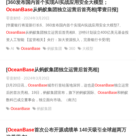
[360发布国内首个实现AI实战应用安全大模型；
OceanBase
从蚂蚁集团独立运营后首亮相|零壹日报]
零壹财经 · 2024年3月20日
[华夏银行将迎新行长6、360发布国内首个实现AI实战应用安全大模型7、
OceanBase
从蚂蚁集团独立运营后首亮相8、沙特计划设立400亿美元基金投
资人工智能 【监管相关】央行：加大资源投入，完善银行卡受理]
AI
OceanBase
蚂蚁集团
360
大模型
[
OceanBase
从蚂蚁集团独立运营后首亮相]
零壹财经 · 2024年3月20日
[3月20日讯，
OceanBase
城市行首站落地深圳，这也是
OceanBase
独立运营
后的首次亮相。19日，蚂蚁集团宣布，旗下的蚂蚁国际、
OceanBase
和蚂蚁
数科已成立董事会，独立面向市场。（南方]
OceanBase
蚂蚁集团
[
OceanBase
首次公布开源成绩单 140天吸引全球超两万