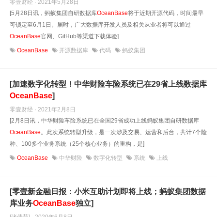
零壹财经 · 2021年5月28日
[5月28日讯，蚂蚁集团自研数据库
OceanBase
将于近期开源代码，时间最早
可锁定至6月1日。届时，广大数据库开发人员及相关从业者将可以通过
OceanBase
官网、GitHub等渠道下载体验]
OceanBase
开源数据库
代码
蚂蚁集团
[加速数字化转型！中华财险车险系统已在29省上线数据库
OceanBase
]
零壹财经 · 2021年2月8日
[2月8日讯，中华财险车险系统已在全国29省成功上线蚂蚁集团自研数据库
OceanBase
。此次系统转型升级，是一次涉及交易、运营和后台，共计7个险
种、100多个业务系统（25个核心业务）的重构，是]
OceanBase
中华财险
数字化转型
系统
上线
[零壹新金融日报：小米互助计划即将上线；蚂蚁集团数据
库业务
OceanBase
独立]
[张倩茹] · 2020年6月8日