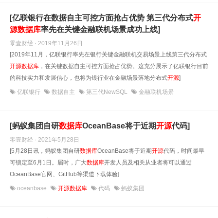
[亿联银行在数据自主可控方面抢占优势 第三代分布式
开
源
数据库
率先在关键金融联机场景成功上线]
零壹财经 · 2019年11月26日
[2019年11月，亿联银行率先在银行关键金融联机交易场景上线第三代分布式
开源
数据库
，在关键数据自主可控方面抢占优势。这充分展示了亿联银行目前
的科技实力和发展信心，也将为银行业在金融场景落地分布式
开源
]
亿联银行
数据自主
第三代NewSQL
金融联机场景
[蚂蚁集团自研
数据库
OceanBase将于近期
开源
代码]
零壹财经 · 2021年5月28日
[5月28日讯，蚂蚁集团自研
数据库
OceanBase将于近期
开源
代码，时间最早
可锁定至6月1日。届时，广大
数据库
开发人员及相关从业者将可以通过
OceanBase官网、GitHub等渠道下载体验]
oceanbase
开源数据库
代码
蚂蚁集团