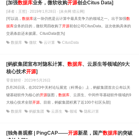
[加强
数据库
业务，微软收购
开源
创企Citus Data]
[译者：王哲] · 2019年1月28日
· [未央网 猎云网]
[可以说，
数据库
这一块仍然是云计算中最具竞争力的领域之一。出于加强
数
据库
业务的目的，微软周四收购了
开源
初创公司CitusData。这次收购具体的
交易条款还未披露。CitusData曾为]
数据库
微软
云计算
CitusData
[蚂蚁集团宣布对隐私计算、
数据库
、云原生等领域的9大
核心技术
开源
]
零壹财经 · 2023年5月26日
[5月26日讯，在2023中关村论坛展览（科博会）上，蚂蚁集团首次公布以关
键基础软件为核心的
开源
版图，
数据库
、云原生、中间件等基础软件领域的9
大核心技术全部
开源
。目前，蚂蚁集团积累了近100个社区头部]
数据库
蚂蚁集团
云原生
领域
隐私计算
[独角兽观察 | PingCAP——
开源
新星，国产
数据库
的突破