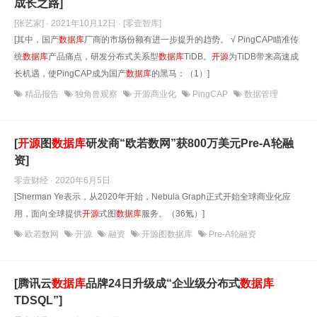
成长之路]
[张艺家] · 2021年10月12日
· [零壹智库]
[其中，国产
数据库
厂商的市场份额有进一步提升的趋势。 √ PingCAP瞄准传
统
数据库
产品痛点，研发分布式关系型
数据库
TiDB。
开源
为TiDB带来高速成
长机遇，使PingCAP成为国产
数据库
的黑马：（1）]
精品报告
独角兽观察
开源商业化
PingCAP
数据管理
[
开源
图
数据库
研发商“欧若数网”获800万美元Pre-A轮融
资]
零壹财经 · 2020年6月5日
[Sherman Ye表示，从2020年开始，Nebula Graph正式开始全球商业化应
用，面向全球提供
开源
式图
数据库
服务。（36氪）]
欧若数网
开源
融资
开源图数据库
Pre-A轮融资
[腾讯云
数据库
品牌24日升级成“企业级分布式
数据库
TDSQL”]