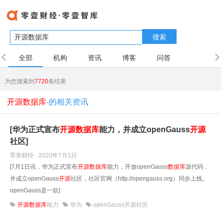
搜索
全部
机构
资讯
博客
问答
用户
为您搜索到
7720
条结果
开源数据库
-的相关资讯
[华为正式宣布
开源
数据库
能力，并成立openGauss
开源
社区]
零壹财经 · 2020年7月1日
[7月1日讯，华为正式宣布
开源
数据库
能力，开放openGauss
数据库
源代码，
并成立openGauss
开源
社区，社区官网（http://opengauss.org）同步上线。
openGauss是一款]
开源数据库
能力
华为
openGauss开源社区