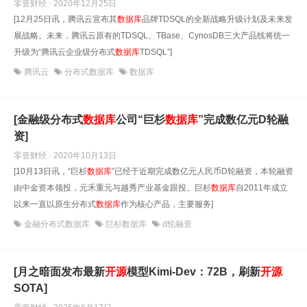
零壹财经 · 2020年12月25日
[12月25日讯，腾讯云宣布其
数据库
品牌TDSQL的全新战略升级计划及未来发
展战略。未来，腾讯云原有的TDSQL、TBase、CynosDB三大产品线将统一
升级为“腾讯云企业级分布式
数据库
TDSQL”]
腾讯云
分布式数据库
数据库
[金融级分布式
数据库
公司“巨杉
数据库
”完成数亿元D轮融
资]
零壹财经 · 2020年10月13日
[10月13日讯，“巨杉
数据库
”已经于近期完成数亿元人民币D轮融资，本轮融资
由中金资本领投，元禾重元与越秀产业基金跟投。巨杉
数据库
自2011年成立
以来一直以原生分布式
数据库
作为核心产品，主要服务]
金融分布式数据库
巨杉数据库
d轮融资
[月之暗面发布最新
开源
模型Kimi-Dev：72B，刷新
开源
SOTA]