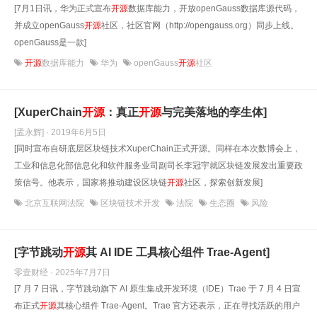
[7月1日讯，华为正式宣布
开源
数据库能力，开放openGauss数据库源代码，
并成立openGauss
开源
社区，社区官网（http://opengauss.org）同步上线。
openGauss是一款]
开源
数据库能力
华为
openGauss
开源
社区
[XuperChain
开源
：真正
开源
与完美落地的孪生体]
[孟永辉] · 2019年6月5日
[同时宣布自研底层区块链技术XuperChain正式开源。同样在本次数博会上，
工业和信息化部信息化和软件服务业司副司长李冠宇就区块链发展发出重要政
策信号。他表示，国家将推动建设区块链
开源
社区，探索创新发展]
北京互联网法院
区块链技术开发
法院
生态圈
风险
[字节跳动
开源
其 AI IDE 工具核心组件 Trae-Agent]
零壹财经 · 2025年7月7日
[7 月 7 日讯，字节跳动旗下 AI 原生集成开发环境（IDE）Trae 于 7 月 4 日宣
布正式
开源
其核心组件 Trae-Agent。Trae 官方还表示，正在寻找活跃的用户