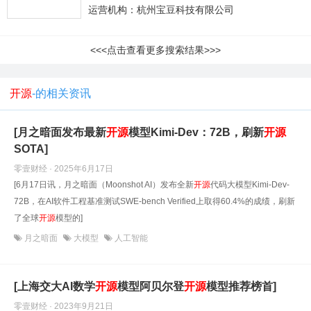
运营机构：杭州宝豆科技有限公司
<<<点击查看更多搜索结果>>>
开源
-的相关资讯
[月之暗面发布最新
开源
模型Kimi-Dev：72B，刷新
开源
SOTA]
零壹财经 · 2025年6月17日
[6月17日讯，月之暗面（Moonshot AI）发布全新
开源
代码大模型Kimi-Dev-
72B，在AI软件工程基准测试SWE-bench Verified上取得60.4%的成绩，刷新
了全球
开源
模型的]
月之暗面
大模型
人工智能
[上海交大AI数学
开源
模型阿贝尔登
开源
模型推荐榜首]
零壹财经 · 2023年9月21日