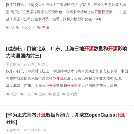
[9月21日讯，上海交大生成式人工智能研究组（GAIR）开发的数学计算大模
型“阿贝尔”在数学推理领域表现出色，取得多个榜单上的
开源
模型第一，并超
越了美国AI公司的竞争对手。据悉，阿贝尔模型不仅在GSM]
AI
上海交大
开源
[赵志耘：目前北京、广东、上海三地
开源
数量和
开源
影响
力均居国内前三]
零壹财经 · 2023年5月29日
[5月28日讯，中关村论坛上，中国科学技术信息研究所所长赵志耘表示，中国
大模型研发团队积极推进大模型
开源
发展，目前已有超过半数大模型实现
开
源
，北京、广东、上海三地
开源
数量和
开源
影响力均居国内前三。高校]
北京
广东
国内
数量
影响力
[华为正式宣布
开源
数据库能力，并成立openGauss
开源
社区]
零壹财经 · 2020年7月1日