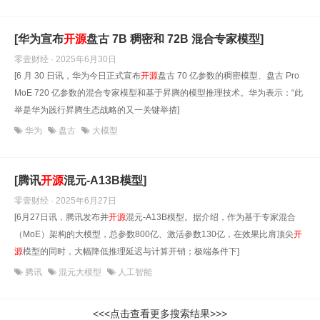
[华为宣布
开源
盘古 7B 稠密和 72B 混合专家模型]
零壹财经 · 2025年6月30日
[6 月 30 日讯，华为今日正式宣布
开源
盘古 70 亿参数的稠密模型、盘古 Pro
MoE 720 亿参数的混合专家模型和基于昇腾的模型推理技术。华为表示：“此
举是华为践行昇腾生态战略的又一关键举措]
华为
盘古
大模型
[腾讯
开源
混元-A13B模型]
零壹财经 · 2025年6月27日
[6月27日讯，腾讯发布并
开源
混元-A13B模型。据介绍，作为基于专家混合
（MoE）架构的大模型，总参数800亿、激活参数130亿，在效果比肩顶尖
开
源
模型的同时，大幅降低推理延迟与计算开销；极端条件下]
腾讯
混元大模型
人工智能
<<<点击查看更多搜索结果>>>