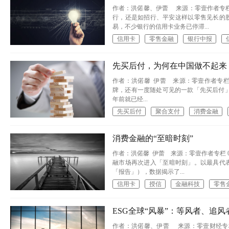
作者：洪偌馨、伊蕾 来源：零壹作者专栏
行，还是如招行、平安这样以零售见长的
易，不少银行的信用卡业务已停滞...
信用卡
零售金融
银行中报
先买后付，为何在中国做不起来
作者：洪偌馨 伊蕾 来源：零壹作者专
牌，还有一度随处可见的一款「先买后付」（buy
年前就已经...
先买后付
聚合支付
消费金融
消费金融的“至暗时刻”
作者：洪偌馨 伊蕾 来源：零壹作者专栏 
融市场再次进入「至暗时刻」。以最具代表
「报告」），数据揭示了...
信用卡
授信
金融科技
零售
ESG全球“风暴”：等风者、追
作者：洪偌馨、伊蕾 来源：零壹财经专栏 过去几