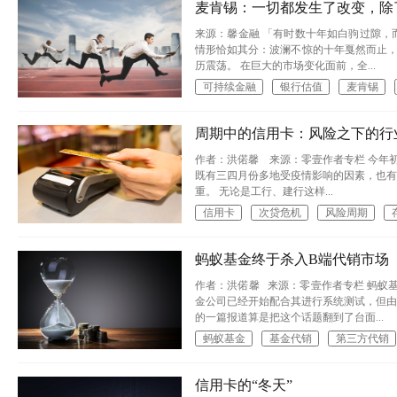
麦肯锡：一切都发生了改变，除
来源：馨金融 「有时数十年如白驹过隙，
情形恰如其分：波澜不惊的十年戛然而止
历震荡。 在巨大的市场变化面前，全...
可持续金融
银行估值
麦肯锡
周期中的信用卡：风险之下的行
作者：洪偌馨 来源：零壹作者专栏 今年
既有三四月份多地受疫情影响的因素，也有
重。 无论是工行、建行这样...
信用卡
次贷危机
风险周期
蚂蚁基金终于杀入B端代销市场
作者：洪偌馨 来源：零壹作者专栏 蚂蚁
金公司已经开始配合其进行系统测试，但由
的一篇报道算是把这个话题翻到了台面...
蚂蚁基金
基金代销
第三方代销
信用卡的“冬天”