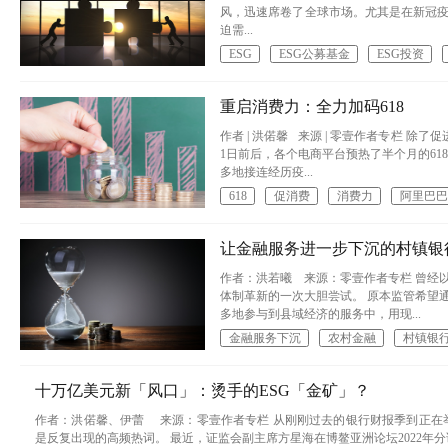
风，迅速席卷了全球市场。尤其是在新冠疫
迫需...
ESG
ESG公募基金
ESG投资
重启消费力：全力加码618
作者 | 洪偌馨 来源 | 零壹作者专栏 
1日前后，各个电商平台预热了半个月的6
多地接连经历疫...
618
促消费
消费力
阿里巴巴
让金融服务进一步下沉的村镇银
作者：洪若曦 来源：零壹作者专栏 曾经
体制革新的一次大胆尝试。 原本监管希望
多地参与到县域经济的服务中，用现...
金融服务下沉
农村金融
村镇银
十万亿美元新「风口」：烫手的ESG「金矿」？
作者：洪偌馨、伊蕾 来源：零壹作者专栏 从刚刚过去的银行财报季到正在举行的博鳌亚洲
是反复出现的高频热词。 最近，证监会副主席方星海在博鳌亚洲论坛2022年分论