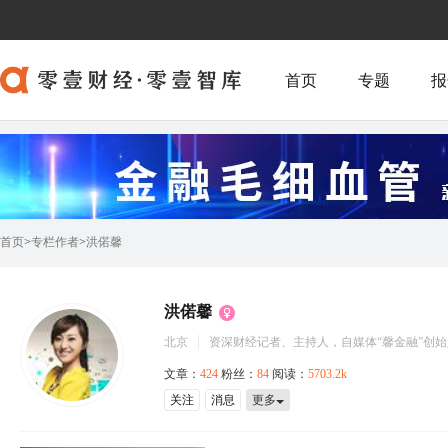
首页
专题
报
首页
>
专栏作者
>
洪偌馨
洪偌馨
北京
资深财经记者、主持人，自媒体“馨金融”创始
文章：
424
粉丝：
84
阅读：
5703.2k
关注
消息
更多