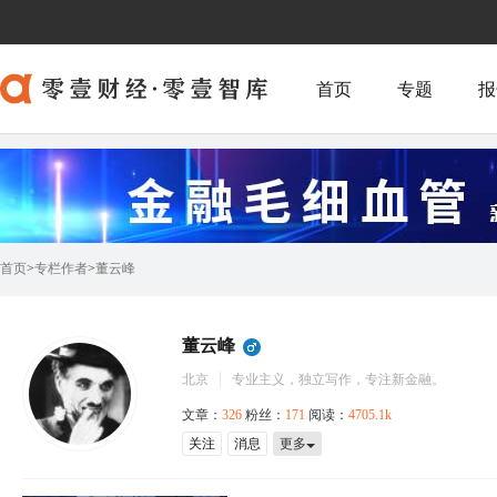
首页
专题
报
首页
>
专栏作者
>
董云峰
董云峰
北京
专业主义，独立写作，专注新金融。
文章：
326
粉丝：
171
阅读：
4705.1k
关注
消息
更多