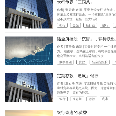
大行争霸「三国杀」
作者| 董云峰 来源 | 零壹财经专栏 
体量上又被农行反杀。一个更接近“三国”
起不少关注，包括一些大行高...
银行
金融
银行业
建行
陆金所控股「沉潜」，静待跃出
作者 | 董云峰 来源 | 零壹财经专栏
力。 在南极，企鹅在上岸前，有时候会先
也会逐渐增大。当到达适当的深度...
数字金融
贷款
陆金所控股
A
定期存款「逼疯」银行
作者 | 董云峰 来源 | 零壹财经专栏 
遍对定期存款趋之若鹜。因为，这意味着低
通道开启，原有的经营...
银行
净息差
存款
利率
银行奇迹的.黄昏