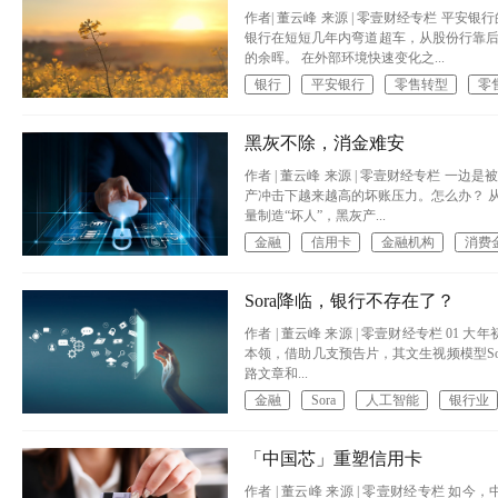
作者| 董云峰 来源 | 零壹财经专栏 
银行在短短几年内弯道超车，从股份行靠
的余晖。 在外部环境快速变化之...
银行
平安银行
零售转型
零
黑灰不除，消金难安
作者 | 董云峰 来源 | 零壹财经专栏
产冲击下越来越高的坏账压力。怎么办？ 从
量制造“坏人”，黑灰产...
金融
信用卡
金融机构
消费
Sora降临，银行不存在了？
作者 | 董云峰 来源 | 零壹财经专栏 0
本领，借助几支预告片，其文生视频模型So
路文章和...
金融
Sora
人工智能
银行业
「中国芯」重塑信用卡
作者 | 董云峰 来源 | 零壹财经专栏