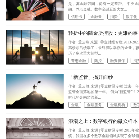
是，离金融强国，尚有一定差距。 中央金
融、养老金融、数字金融五篇大文...
信用卡
金融业
消费
数字化
转折中的陆金所控股：更难的事
作者 | 董云峰 来源 | 零壹财经专栏 2
高楼尔后楼塌了，最终得以幸存的企业，寥
历了多次重大转型...
普惠金融
陆控
融资担保
消
「新监管」揭开面纱
作者 | 董云峰 来源 | 零壹财经专栏 
监管全面落地的第一年。 何为“新监管”？
时代的金融监管新...
金融
金融服务
金融机构
数
浪潮之上：数字银行的微众样本
作者 | 董云峰 来源 | 零壹财经专栏 
慎，我国在多个数字金融领域实现了全球领