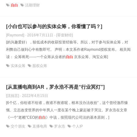
自白
活期理财
[小白也可以参与的实体众筹，你看懂了吗？]
[Raymond] · 2016年7月11日
· [零壹财经]
[的兴趣爱好），较低成本的收获投资经验等。所以，对于参与实体众筹，对
利弊自己做到心中有数即可。 声明：本文系作者Raymond授权发布。 相关阅
读： 众筹将死——一个众筹从业者的
自白
京东众筹、淘宝众筹]
实体众筹
股权众筹
[从直播电商到AR，罗永浩不再是“行业冥灯”]
[沈拙言] · 2022年4月15日
[6个亿，你给谁不给谁，救谁不救谁呢，根本没办法收拾”，这个曾经激昂慷
慨、立志改变世界的中年男人一度在某个晚上蒙起被子哭泣。罗永浩在文章
《一个“老赖”CEO的
自白
》中说，按照现代公司法的基本原则，]
交个朋友
直播电商
罗永浩
个人IP