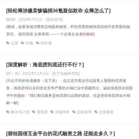
[轻松筹涉嫌卖惨骗捐36氪疑似欺诈 众筹怎么了]
[陈挚] · 2016年7月1日
· [盈灿咨询]
[领域，如垂直做消费类店铺股权融资，科技类股权融资或游戏开发类股权融
资等。 相关阅读 众筹将死——一个众筹从业者的
自白
]
众筹
36氪
轻松筹
[深度解析：海底捞到底还行不行？]
[付一夫] · 2021年12月1日
· [苏宁金融研究院]
[与众不同的各项服务（见下表），也正是凭着这些远超客人预期的优质服
务，海底捞得以在同质化竞争严重的火锅行业中脱颖而出。诚如海底捞在招股
书中的
自白
：“我们相信服务是铸就我们品牌的基础，也是使得海底捞如今独
树一帜]
啄木鸟计划
海底捞
火锅传奇
边际效用
过度服务
[碧桂园借互金平台的花式融资之路 还能走多久？]