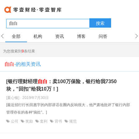
搜索
全部
机构
资讯
博客
问答
用户
为您搜索到
9
条结果
自白
-的相关资讯
[银行理财经理
自白
：卖100万保险，银行给我7350
块，“回扣”给我10万！]
[夏心愉] · 2019年7月30日
[最近招行行长田惠宇的内部讲话在圈内反响很大，他严肃地批评了银行内部
管理存在的各种“病灶”。]
公司
奖励
套利
背书
规范