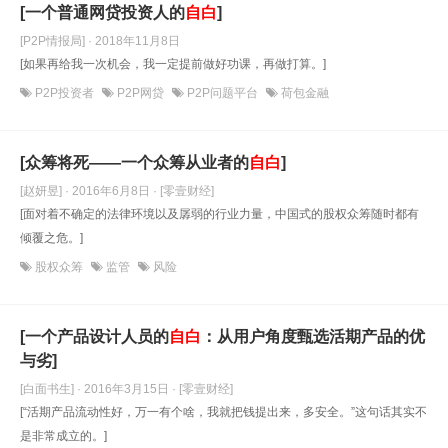
[一个普通网贷投资人的
自白
]
[P2P情报局] · 2018年11月8日
[如果再给我一次机会，我一定提前做好功课，再做打算。]
P2P投资者
P2P网贷
P2P问题平台
荷包金融
[众筹将死——一个众筹从业者的
自白
]
[赵妍昱] · 2016年6月8日
· [零壹财经]
[面对着不确定的法律环境以及孱弱的行业力量，中国式的股权众筹随时都有
倾覆之危。]
股权众筹
监管
风险
[一个产品设计人员的
自白
：从用户角度甄选活期产品的优
与劣]
[白面书生] · 2016年3月15日
· [零壹财经]
[“活期产品流动性好，万一有个啥，我就把钱提出来，多安全。”这句话其实不
是非常成立的。]