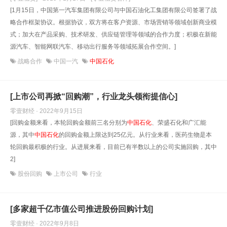
[1月15日，中国第一汽车集团有限公司与中国石油化工集团有限公司签署了战
略合作框架协议。根据协议，双方将在客户资源、市场营销等领域创新商业模
式；加大在产品采购、技术研发、供应链管理等领域的合作力度；积极在新能
源汽车、智能网联汽车、移动出行服务等领域拓展合作空间。]
战略合作
中国一汽
中国石化
[上市公司再掀“回购潮”，行业龙头领衔提信心]
零壹财经 · 2022年9月15日
[回购金额来看，本轮回购金额前三名分别为
中国石化
、荣盛石化和广汇能
源，其中
中国石化
的回购金额上限达到25亿元。从行业来看，医药生物是本
轮回购最积极的行业。从进展来看，目前已有半数以上的公司实施回购，其中
2]
股份回购
上市公司
行业
[多家超千亿市值公司推进股份回购计划]
零壹财经 · 2022年9月8日