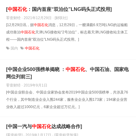
[
中国石化
：国内首座“双泊位”LNG码头正式投用]
零壹财经 · 2021年12月29日
· [财联社]
[12月29日讯，据
中国石化
消息，12月29日，一艘满载6.9万吨LNG的运输船
成功靠泊
中国石化
天津LNG接收站“2号泊位”，标志着天津LNG接收站主体工
程——国内首座“双泊位”LNG码头正式投用。]
国内
中国石化
[中国企业500强榜单揭晓 ：
中国石化
、中国石油、国家电
网位列前三]
零壹财经 · 2019年9月1日
[中国企业联合会、中国企业家协会发布2019中国企业500强榜单，共涉及76
个行业，其中制造业企业入围244家，服务业企业入围173家；194家企业营
业收入超过1000亿元，6家企业超过万亿元。]
[中国一汽与
中国石化
达成战略合作]
[零壹租赁] · 2019年1月17日
· [零壹租赁智库]