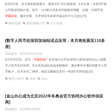
[9月8日讯，东方财富数据显示，截至9月7日记者发稿，8月以来，共有397家
公司推进回购计划。其中，114家公司发布回购股份预案。近期，中国平安、
中国石化
、顺丰控股、天齐锂业等多家市值达到千亿元的公司]
顺丰控股
股份回购计划
千亿市值
[数字人民币在深圳加油站试点应用：本月将拓展至110多
座]
零壹财经 · 2020年10月16日
[10月16日讯，近日，
中国石化
广东石油分公司在深圳11座加油站试点上线数
字人民币支付应用。车主在加油站加油或购物后，通过事先开通好的数字人民
币账户，出示支付二维码，收款员像微信支付一样进行扫码扣款后]
数字人民币
深圳
试点
[金山办公成为北京2022年冬奥会官方协同办公软件供应
商]
零壹财经 · 2020年6月30日