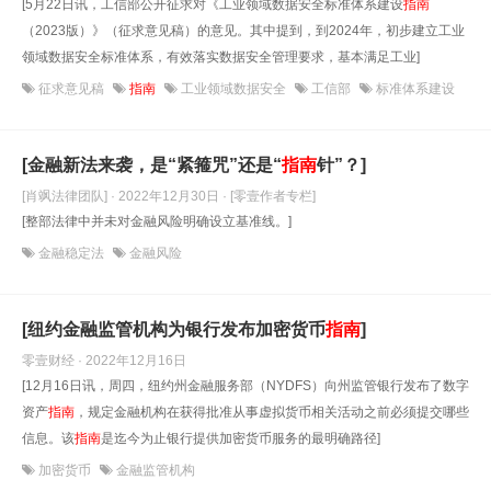
[5月22日讯，工信部公开征求对《工业领域数据安全标准体系建设
指南
（2023版）》（征求意见稿）的意见。其中提到，到2024年，初步建立工业
领域数据安全标准体系，有效落实数据安全管理要求，基本满足工业]
征求意见稿
指南
工业领域数据安全
工信部
标准体系建设
[金融新法来袭，是“紧箍咒”还是“
指南
针”？]
[肖飒法律团队] · 2022年12月30日
· [零壹作者专栏]
[整部法律中并未对金融风险明确设立基准线。]
金融稳定法
金融风险
[纽约金融监管机构为银行发布加密货币
指南
]
零壹财经 · 2022年12月16日
[12月16日讯，周四，纽约州金融服务部（NYDFS）向州监管银行发布了数字
资产
指南
，规定金融机构在获得批准从事虚拟货币相关活动之前必须提交哪些
信息。该
指南
是迄今为止银行提供加密货币服务的最明确路径]
加密货币
金融监管机构