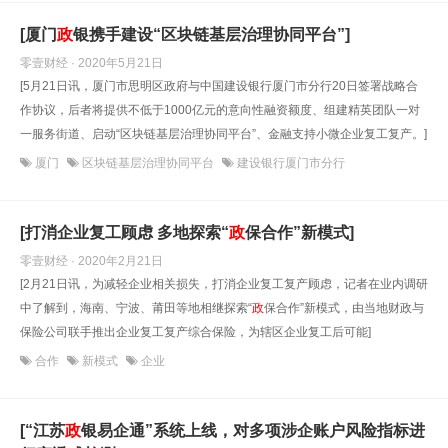
[厦门
政
银携手建设“区块链基层治理协同平台”]
零壹财经 · 2020年5月21日
[5月21日讯，厦门市思明区政府与中国建设银行厦门市分行20日签署战略合
作协议，后者将提供不低于1000亿元的意向性融资额度、组建精英团队一对
一服务街道、启动“区块链基层治理协同平台”、金融支持小微企业复工复产。]
厦门
区块链基层治理协同平台
建设银行厦门市分行
[打消企业复工顾虑 多地探索“
政
保合作”新模式]
零壹财经 · 2020年2月21日
[2月21日讯，为减轻企业相关损失，打消企业复工复产顾虑，记者在业内调研
中了解到，海南、宁波、莆田等地相继探索“
政
保合作”新模式，由当地财政与
保险公司联手推出企业复工复产综合保险，为辖区企业复工后可能]
合作
新模式
企业
[“江苏
政
银易企通”系统上线，对多项涉企账户风险指标进