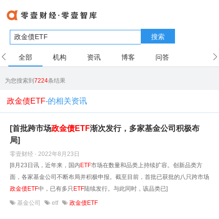
搜索
全部
机构
资讯
博客
问答
用户
为您搜索到
7224
条结果
政金债ETF
-的相关资讯
[首批跨市场
政
金
债
ETF
渐次发行，多家基金公司积极布
局]
零壹财经 · 2022年8月23日
[8月23日讯，近年来，国内
ETF
市场在数量和品类上持续扩容。创新品类方
面，各家基金公司不断布局并积极申报。截至目前，首批已获批的八只跨市场
政
金
债
ETF
中，已有多只
ETF
陆续发行。与此同时，该品类已]
基金公司
etf
政金债ETF