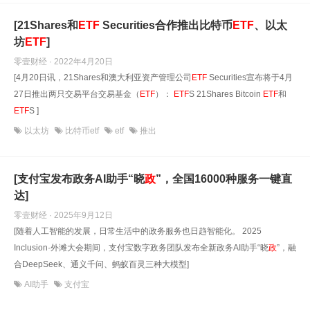
[21Shares和
ETF
Securities合作推出比特币
ETF
、以太
坊
ETF
]
零壹财经 · 2022年4月20日
[4月20日讯，21Shares和澳大利亚资产管理公司
ETF
Securities宣布将于4月
27日推出两只交易平台交易基金（
ETF
）：
ETF
S 21Shares Bitcoin
ETF
和
ETF
S ]
以太坊
比特币etf
etf
推出
[支付宝发布政务AI助手“晓
政
”，全国16000种服务一键直
达]
零壹财经 · 2025年9月12日
[随着人工智能的发展，日常生活中的政务服务也日趋智能化。 2025
Inclusion·外滩大会期间，支付宝数字政务团队发布全新政务AI助手“晓
政
”，融
合DeepSeek、通义千问、蚂蚁百灵三种大模型]
AI助手
支付宝