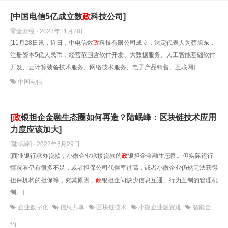
[中国电信5亿成立数
政
科技公司]
零壹财经 · 2023年11月28日
[11月28日讯，近日，中电信数
政
科技有限公司成立，法定代表人为蔡旭东，
注册资本5亿人民币，经营范围含软件开发、大数据服务、人工智能基础软件
开发、云计算装备技术服务、网络技术服务、电子产品销售、互联网]
中国电信
[
政
银担企金融生态圈如何再造？陆岷峰：区块链技术应用
力度应该加大]
[陆岷峰] · 2022年6月29日
[商业银行承办贷款，小微企业承接贷款的
政
银担企金融生态圈。但实际运行
情况看仍有很多不足，或者担保公司代偿率过高，或者小微企业仍然无法获得
担保机构的担保等，究其原因，
政
银担企间缺少信息互通、行为互制的管理机
制。]
企业数字化
信息共享
区块链技术
小微企业融资难
智能合
约