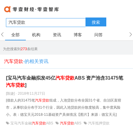
搜索
全部
机构
资讯
博客
问答
用户
为您搜索到
273
条结果
汽车贷款
-的相关资讯
[宝马汽车金融拟发45亿
汽车贷款
ABS 资产池含31475笔
汽车贷款
]
[陈婕] · 2018年11月27日
[借款人的31475笔
汽车贷款
组成，入池贷款分布全国31个省、自治区直辖
市，从事职业分布于31个行业，因此入池贷款的分散度较高，集中度风险
小。表：德宝天元2018-11基础资产具体情况【图片】来源：德宝天元]
宝马汽车金融
汽车贷款
ABS
汽车贷款
ABS
汽车抵押贷款