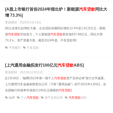
[A股上市银行首份2024年报出炉！新能源
汽车贷款
同比大
增 73.3%]
零壹财经 · 2025年3月14日
[对公业务扛起增长大旗，企业贷款余额同比增长12.4%至1.61万亿元：新能
源
汽车贷款
开始发力，个人新能源
汽车贷款
新发放637.68亿元，同比大增
73.3％。资产质量方面，截至2024年底，不良贷款率]
平安银行
不良贷款
[上汽通用金融拟发行100亿元
汽车贷款
ABS]
零壹财经 · 2021年12月31日
[12月29日，“融腾2022年第一期个人
汽车贷款
资产支持证券”发行文件披露。
上汽通用汽车金融有限责任公司（下称 “通用金融”）拟于2022年1月6日，在
全国银行间债券市场发行100亿元规模的
汽车贷款
]
融腾
个人
汽车贷款
资产支持证券
汽车贷款
ABS