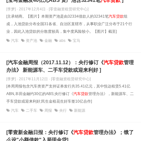
[宝马金融发40亿元ABS 资产池含32341笔
汽车贷款
]
[李梦] · 2017年12月4日
· [零壹融资租赁研究中心]
[主承销商。【图片】本期资产池是由32334借款人的32341笔
汽车贷款
组
成，入池贷款分布全国31各省、自治区直辖市，从事职业广泛分布于21个行
业，因此入池贷款的分散度较高，集中度风险较小。【图片】截至]
汽车
资产池
金融
abs
宝马
[汽车金融周报（2017.11.12）：央行修订《
汽车贷款
管理
办法》 新能源车、二手车贷款或迎来利好 ]
[李梦] · 2017年11月12日
· [零壹融资租赁研究中心]
[本周周报包含汽车类资产支持证券发行共35.41亿元，其中悦达租赁5.41亿
ABN,丰田金融约30亿的ABS;央行修订《
汽车贷款
管理办法》，新能源车、二
手车贷款或迎来利好;民生金租花生好车签10亿合作]
汽车
二手车
周报
央行
新能源
[零壹新金融日报：央行修订《
汽车贷款
管理办法》；饿了
么设"小额借款"入局现金贷]