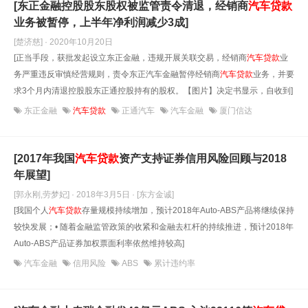
[东正金融控股股东股权被监管责令清退，经销商
汽车贷款
业务被暂停，上半年净利润减少3成]
[楚济慈] · 2020年10月20日
[正当手段，获批发起设立东正金融，违规开展关联交易，经销商
汽车贷款
业
务严重违反审慎经营规则，责令东正汽车金融暂停经销商
汽车贷款
业务，并要
求3个月内清退控股股东正通控股持有的股权。【图片】决定书显示，自收到]
东正金融
汽车贷款
正通汽车
汽车金融
厦门信达
[2017年我国
汽车贷款
资产支持证券信用风险回顾与2018
年展望]
[郭永刚,劳梦妃] · 2018年3月5日
· [东方金诚]
[我国个人
汽车贷款
存量规模持续增加，预计2018年Auto-ABS产品将继续保持
较快发展；• 随着金融监管政策的收紧和金融去杠杆的持续推进，预计2018年
Auto-ABS产品证券加权票面利率依然维持较高]
汽车金融
信用风险
ABS
累计违约率