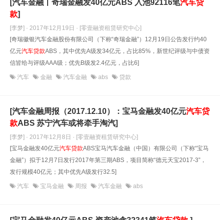
[汽车金融丨奇瑞金融发40亿元ABS 入池92116笔
汽车贷
款
]
[李梦] · 2017年12月19日
· [零壹融资租赁研究中心]
[奇瑞徽银汽车金融股份有限公司（下称“奇瑞金融”）12月19日公告发行约40
亿元
汽车贷款
ABS，其中优先A级发34亿元，占比85%，新世纪评级与中债资
信皆给与评级AAA级；优先B级发2.4亿元，占比6]
汽车
金融
汽车金融
abs
贷款
[汽车金融周报（2017.12.10）：宝马金融发40亿元
汽车贷
款
ABS 苏宁汽车或将牵手淘汽]
[李梦] · 2017年12月8日
· [零壹融资租赁研究中心]
[宝马金融发40亿元
汽车贷款
ABS宝马汽车金融（中国）有限公司（下称“宝马
金融”）拟于12月7日发行2017年第三期ABS，项目简称“德元天宝2017-3”，
发行规模40亿元；其中优先A级发行32.5]
汽车
宝马金融
周报
汽车金融
abs