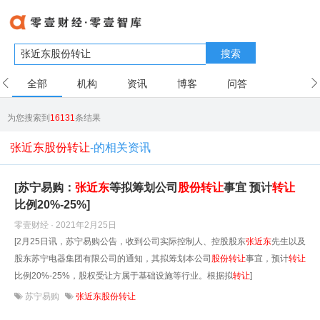
搜索
全部
机构
资讯
博客
问答
用户
为您搜索到
16131
条结果
张近东股份转让
-的相关资讯
[苏宁易购：
张近东
等拟筹划公司
股份
转让
事宜 预计
转让
比例20%-25%]
零壹财经 · 2021年2月25日
[2月25日讯，苏宁易购公告，收到公司实际控制人、控股股东
张近东
先生以及
股东苏宁电器集团有限公司的通知，其拟筹划本公司
股份
转让
事宜，预计
转让
比例20%-25%，股权受让方属于基础设施等行业。根据拟
转让
]
苏宁易购
张近东股份转让