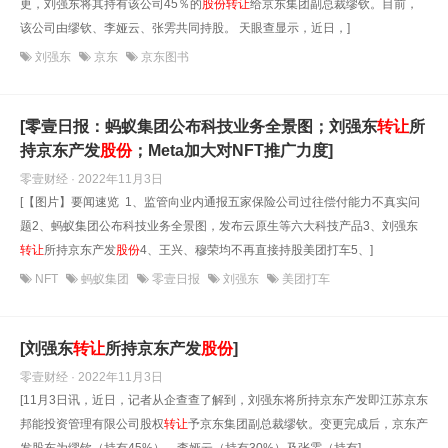
更，刘强东将其持有该公司45％的
股份
转让
给京东集团副总裁缪钦。目前，
该公司由缪钦、李娅云、张雱共同持股。 天眼查显示，近日，]
刘强东
京东
京东图书
[零壹日报：蚂蚁集团公布科技业务全景图；刘强东
转让
所
持京东产发
股份
；Meta加大对NFT推广力度]
零壹财经 · 2022年11月3日
[【图片】要闻速览 1、监管向业内通报五家保险公司过往偿付能力不真实问
题2、蚂蚁集团公布科技业务全景图，发布云原生等六大科技产品3、刘强东
转让
所持京东产发
股份
4、王兴、穆荣均不再直接持股美团打车5、]
NFT
蚂蚁集团
零壹日报
刘强东
美团打车
[刘强东
转让
所持京东产发
股份
]
零壹财经 · 2022年11月3日
[11月3日讯，近日，记者从企查查了解到，刘强东将所持京东产发即江苏京东
邦能投资管理有限公司股权
转让
予京东集团副总裁缪钦。变更完成后，京东产
发股东为缪钦（持有45%）、李娅云（持有30%）及张雱（持有]