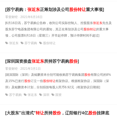
[苏宁易购：
张近东
正筹划涉及公司
股份
转让
重大事项]
零壹财经 · 2021年6月16日
[6月16日讯，苏宁易购公告称，收到公司实际控制人、控股股东
张近东
先生及
股东苏宁电器集团有限公司的通知，其正在筹划涉及公司
股份
转让
的重大事
项，公司股票6月16日（星期三）开市起停牌，预计停牌时间不超过]
张近东
苏宁易购
股份转让
[深圳国资接盘
张近东
所持苏宁易购
股份
]
零壹财经 · 2021年3月1日
[就深国际（深圳）及鲲鹏资本分别可能收购苏宁易购集团
股份
有限公司的8%
及15%已发行
股份
订立一份
股份
转让
框架协议。根据框架协议，深国际（深
圳）及鲲鹏资本计划，分别拟按每股人民币6.92元（框架协议日期前]
苏宁易购
张近东
深圳
国资
[大股东"出清式"
转让
所持
股份
，辽阳银行4亿
股份
挂牌底