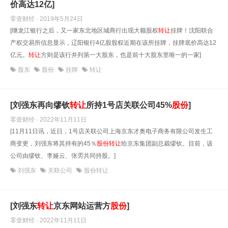
价高达12亿]
零壹财经 · 2019年5月24日
[继龙江银行之后，又一家东北地区城商行出现大额股权
转让
挂牌！沈阳联合
产权交易所信息显示，辽阳银行4亿股股权近期在该所挂牌，挂牌底价高达12
亿元。
转让
方则是该行并列第一大股东，也是前十大股东里唯一的一家]
股东
股份
挂牌
转让
[刘强东再向缪钦
转让
所持1号店关联公司45%
股份
]
零壹财经 · 2022年11月11日
[11月11日讯，近日，1号店关联公司上海京东才奥电子商务有限公司发生工
商变更，刘强东将其持有的45％
股份
转让
给京东集团副总裁缪钦。目前，该
公司由缪钦、李娅云、张雱共同持股。]
刘强东
关联公司
股份转让
[刘强东
转让
京东网站运营方
股份
]
零壹财经 · 2022年11月11日