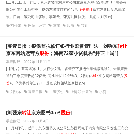
[11月11日讯，近日，京东购物网站运营公司北京京东叁佰陆拾度电子商务有
限公司发生工商变更，刘强东将其持有的45％
股份
转让
给京东集团副总裁缪
钦。目前，该公司由缪钦、李娅云、张雱共同持股。 此前，刘强东]
刘强东
网站运营方
京东
股份
转让
[零壹日报：银保监拟修订银行业监督管理法；刘强东
转让
京东网站运营方
股份
；海南72家小贷机构“持证上岗”]
零壹财经 · 2022年11月11日
[【图片】要闻速览 1、央行余文建：多管齐下推进金融健康建设2、金融壹账
通前三季度营收超32亿元 同比增长12.95%3、刘强东
转让
京东网站运营方
股
份
4、华为将持续进行ICT基础设施领域创新投资5]
刘强东
零壹日报
吉宏股份
上海联合征信
小贷
[刘强东
转让
京东图书45％
股份
]
零壹财经 · 2022年11月4日
[11月4日讯，近日，京东图书关联公司江苏圆周电子商务有限公司发生工商变