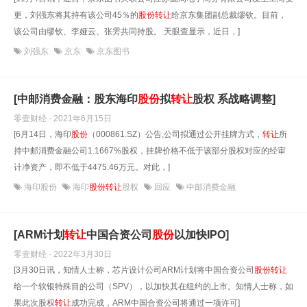
更，刘强东将其持有该公司45％的
股份
转让
给京东集团副总裁缪钦。目前，
该公司由缪钦、李娅云、张雱共同持股。 天眼查显示，近日，]
刘强东
京东
京东图书
[中邮消费金融：股东海印
股份
拟
转让
股权 系战略调整]
零壹财经 · 2021年6月15日
[6月14日，海印
股份
（000861.SZ）公告,公司拟通过公开挂牌方式，
转让
所
持中邮消费金融公司1.1667%股权，挂牌价格不低于该部分股权对应的经审
计净资产，即不低于4475.46万元。对此，]
海印股份
海印
股份转让
股权
回应
中邮消费金融
[ARM计划
转让
中国合资公司
股份
以加快IPO]
零壹财经 · 2022年3月30日
[3月30日讯，知情人士称，芯片设计公司ARM计划将中国合资公司
股份
转让
给一个软银特殊目的公司（SPV），以加快其在纽约的上市。知情人士称，如
果此次股权
转让
成功完成，ARM中国合资公司将通过一项许可]