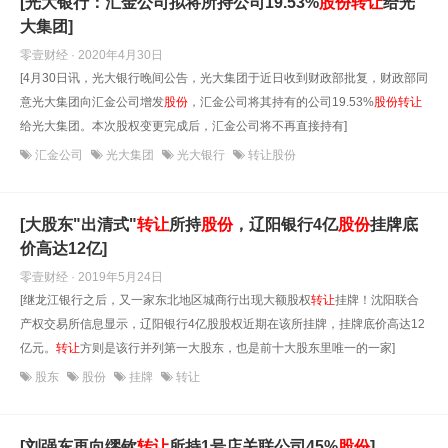
[光大银行：汇金公司拟将所持公司19.53%
股份
转让
给光
大集团]
零壹财经 · 2020年4月30日
[4月30日讯，光大银行晚间公告，光大集团于近日收到财政部批复，财政部同
意光大集团向汇金公司增发
股份
，汇金公司将其持有的公司19.53%
股份
转让
给光大集团。本次股权变更完成后，汇金公司将不再直接持有]
汇金公司
光大集团
光大银行
转让股份
[大股东"出清式"
转让
所持
股份
，辽阳银行4亿
股份
挂牌底
价高达12亿]
零壹财经 · 2019年5月24日
[继龙江银行之后，又一家东北地区城商行出现大额股权
转让
挂牌！沈阳联合
产权交易所信息显示，辽阳银行4亿股股权近期在该所挂牌，挂牌底价高达12
亿元。
转让
方则是该行并列第一大股东，也是前十大股东里唯一的一家]
股东
股份
挂牌
转让
[刘强东再向缪钦
转让
所持1号店关联公司45%
股份
]