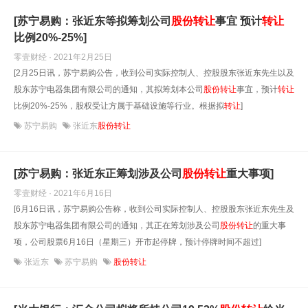
[苏宁易购：张近东等拟筹划公司
股份
转让
事宜 预计
转让
比例20%-25%]
零壹财经 · 2021年2月25日
[2月25日讯，苏宁易购公告，收到公司实际控制人、控股股东张近东先生以及
股东苏宁电器集团有限公司的通知，其拟筹划本公司
股份
转让
事宜，预计
转让
比例20%-25%，股权受让方属于基础设施等行业。根据拟
转让
]
苏宁易购
张近东
股份转让
[苏宁易购：张近东正筹划涉及公司
股份
转让
重大事项]
零壹财经 · 2021年6月16日
[6月16日讯，苏宁易购公告称，收到公司实际控制人、控股股东张近东先生及
股东苏宁电器集团有限公司的通知，其正在筹划涉及公司
股份
转让
的重大事
项，公司股票6月16日（星期三）开市起停牌，预计停牌时间不超过]
张近东
苏宁易购
股份转让