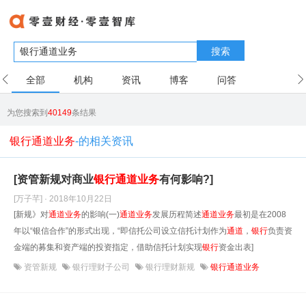
搜索
全部
机构
资讯
博客
问答
用户
为您搜索到
40149
条结果
银行通道业务
-的相关资讯
[资管新规对商业
银行
通道
业务
有何影响?]
[万子芊] · 2018年10月22日
[新规》对
通道
业务
的影响(一)
通道
业务
发展历程简述
通道
业务
最初是在2008
年以“银信合作”的形式出现，“即信托公司设立信托计划作为
通道
，
银行
负责资
金端的募集和资产端的投资指定，借助信托计划实现
银行
资金出表]
资管新规
银行理财子公司
银行理财新规
银行通道业务