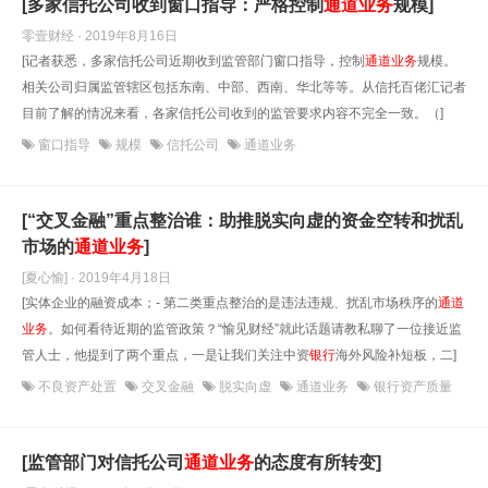
[多家信托公司收到窗口指导：严格控制
通道
业务
规模]
零壹财经 · 2019年8月16日
[记者获悉，多家信托公司近期收到监管部门窗口指导，控制
通道
业务
规模。
相关公司归属监管辖区包括东南、中部、西南、华北等等。从信托百佬汇记者
目前了解的情况来看，各家信托公司收到的监管要求内容不完全一致。（]
窗口指导
规模
信托公司
通道业务
[“交叉金融”重点整治谁：助推脱实向虚的资金空转和扰乱
市场的
通道
业务
]
[夏心愉] · 2019年4月18日
[实体企业的融资成本；- 第二类重点整治的是违法违规、扰乱市场秩序的
通道
业务
。如何看待近期的监管政策？“愉见财经”就此话题请教私聊了一位接近监
管人士，他提到了两个重点，一是让我们关注中资
银行
海外风险补短板，二]
不良资产处置
交叉金融
脱实向虚
通道业务
银行资产质量
[监管部门对信托公司
通道
业务
的态度有所转变]