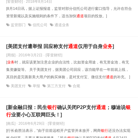
[零壹财经] · 2018年8月14日
[8月14日讯，据上证报报道，监管对部分信托公司进行窗口指导，允许在符合
资管新规以及实施细则的条件下，适当加快
通道
项目的投放。]
监管部门
信托公司
通道业务
[美团支付遭举报 回应称支付
通道
仅用于自身
业务
]
[周假] · 2016年3月2日
· [零壹财经]
[
业务
时，就应该更加注意企业的合法性，比如资金用途，有无资金池，有无
集资嫌疑等。 关于美团支付，据美团公司回应，该功能早在一年前就上线，
其目的是完善新美大用户的购买体验，是对支付宝、微信支付
通道
的补充。 ]
美团支付
举报
第三方支付
合规
[新金融日报：民生
银行
确认关闭P2P支付
通道
；穆迪说
银
行
业要小心互联网巨头！]
[南瓜] · 2016年6月29日
· [零壹财经]
[行长俞胜法表示，“由于目前远程开户监管并未放开，网商
银行
还没办法实现
账户结算，主要从事融资服务。” 民生
银行
确认关闭P2P支付
通道
6月24日，