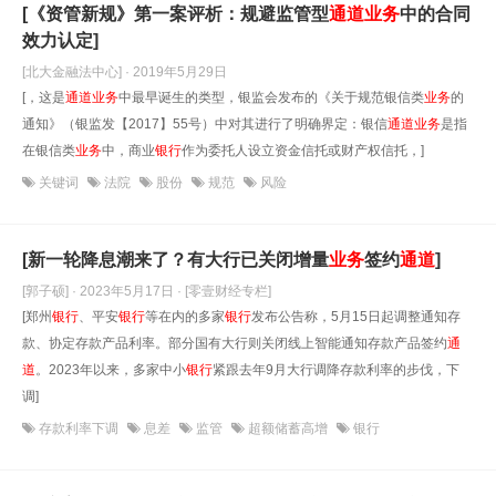
[《资管新规》第一案评析：规避监管型
通道
业务
中的合同
效力认定]
[北大金融法中心] · 2019年5月29日
[，这是
通道
业务
中最早诞生的类型，银监会发布的《关于规范银信类
业务
的
通知》（银监发【2017】55号）中对其进行了明确界定：银信
通道
业务
是指
在银信类
业务
中，商业
银行
作为委托人设立资金信托或财产权信托，]
关键词
法院
股份
规范
风险
[新一轮降息潮来了？有大行已关闭增量
业务
签约
通道
]
[郭子硕] · 2023年5月17日
· [零壹财经专栏]
[郑州
银行
、平安
银行
等在内的多家
银行
发布公告称，5月15日起调整通知存
款、协定存款产品利率。部分国有大行则关闭线上智能通知存款产品签约
通
道
。2023年以来，多家中小
银行
紧跟去年9月大行调降存款利率的步伐，下
调]
存款利率下调
息差
监管
超额储蓄高增
银行