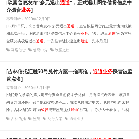
[玖富普惠发布"多元退出
通道
"，正式退出网络借贷信息中
介撮合
业务
]
零壹财经 · 2020年12月9日
[12月9日讯，玖富普惠发布“多元退出
通道
”，宣告根据网贷行业最新出清政策
和现实环境，正式退出网络借贷信息中介撮合
业务
。“多元退出
通道
”分为本息
全额兑换极速退出
通道
、一次性转让快速退出
通道
、先本后息]
网络借贷
信息中介
玖富退出
[吉林信托汇融50号兑付方案一拖再拖，
通道
业务
踩雷被监
管点名]
零壹财经 · 2020年8月14日
[信托原先承诺的第八期应付资金目前仍未予兑付，另有投资者表示，该项目
融资方因环保问题早期就被整改停工，后续兑付困难更大。兑付危机尚未解
除，吉林信托又因“为
银行
规避监管提供
通道
”被罚。在分析人士看来，吉林]
吉林信托
监管
兑付方案
通道业务