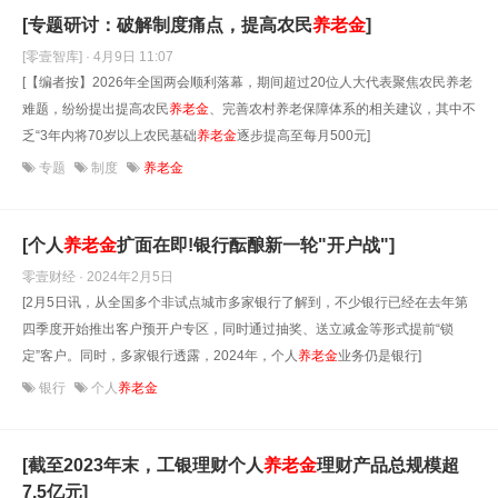
[专题研讨：破解制度痛点，提高农民
养老金
]
[零壹智库] · 4月9日 11:07
[【编者按】2026年全国两会顺利落幕，期间超过20位人大代表聚焦农民养老
难题，纷纷提出提高农民
养老金
、完善农村养老保障体系的相关建议，其中不
乏“3年内将70岁以上农民基础
养老金
逐步提高至每月500元]
专题
制度
养老金
[个人
养老金
扩面在即!银行酝酿新一轮"开户战"]
零壹财经 · 2024年2月5日
[2月5日讯，从全国多个非试点城市多家银行了解到，不少银行已经在去年第
四季度开始推出客户预开户专区，同时通过抽奖、送立减金等形式提前“锁
定”客户。同时，多家银行透露，2024年，个人
养老金
业务仍是银行]
银行
个人
养老金
[截至2023年末，工银理财个人
养老金
理财产品总规模超
7.5亿元]