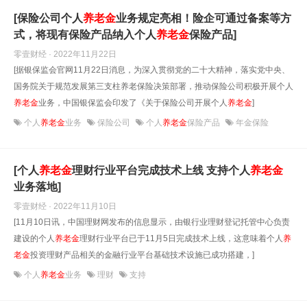
[保险公司个人
养老金
业务规定亮相！险企可通过备案等方
式，将现有保险产品纳入个人
养老金
保险产品]
零壹财经 · 2022年11月22日
[据银保监会官网11月22日消息，为深入贯彻党的二十大精神，落实党中央、
国务院关于规范发展第三支柱养老保险决策部署，推动保险公司积极开展个人
养老金
业务，中国银保监会印发了《关于保险公司开展个人
养老金
]
个人
养老金
业务
保险公司
个人
养老金
保险产品
年金保险
[个人
养老金
理财行业平台完成技术上线 支持个人
养老金
业务落地]
零壹财经 · 2022年11月10日
[11月10日讯，中国理财网发布的信息显示，由银行业理财登记托管中心负责
建设的个人
养老金
理财行业平台已于11月5日完成技术上线，这意味着个人
养
老金
投资理财产品相关的金融行业平台基础技术设施已成功搭建，]
个人
养老金
业务
理财
支持