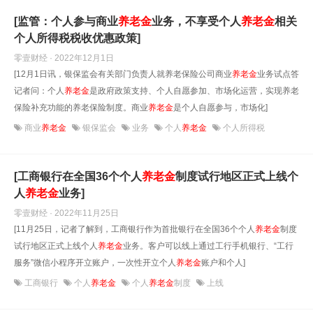
[监管：个人参与商业
养老金
业务，不享受个人
养老金
相关
个人所得税税收优惠政策]
零壹财经 · 2022年12月1日
[12月1日讯，银保监会有关部门负责人就养老保险公司商业
养老金
业务试点答
记者问：个人
养老金
是政府政策支持、个人自愿参加、市场化运营，实现养老
保险补充功能的养老保险制度。商业
养老金
是个人自愿参与，市场化]
商业
养老金
银保监会
业务
个人
养老金
个人所得税
[工商银行在全国36个个人
养老金
制度试行地区正式上线个
人
养老金
业务]
零壹财经 · 2022年11月25日
[11月25日，记者了解到，工商银行作为首批银行在全国36个个人
养老金
制度
试行地区正式上线个人
养老金
业务。客户可以线上通过工行手机银行、“工行
服务”微信小程序开立账户，一次性开立个人
养老金
账户和个人]
工商银行
个人
养老金
个人
养老金
制度
上线