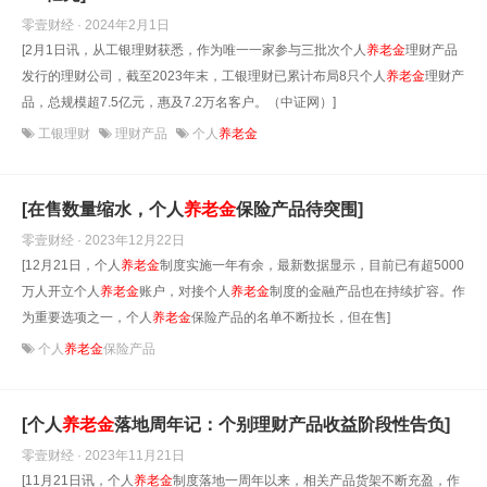
零壹财经 · 2024年2月1日
[2月1日讯，从工银理财获悉，作为唯一一家参与三批次个人
养老金
理财产品
发行的理财公司，截至2023年末，工银理财已累计布局8只个人
养老金
理财产
品，总规模超7.5亿元，惠及7.2万名客户。（中证网）]
工银理财
理财产品
个人
养老金
[在售数量缩水，个人
养老金
保险产品待突围]
零壹财经 · 2023年12月22日
[12月21日，个人
养老金
制度实施一年有余，最新数据显示，目前已有超5000
万人开立个人
养老金
账户，对接个人
养老金
制度的金融产品也在持续扩容。作
为重要选项之一，个人
养老金
保险产品的名单不断拉长，但在售]
个人
养老金
保险产品
[个人
养老金
落地周年记：个别理财产品收益阶段性告负]
零壹财经 · 2023年11月21日
[11月21日讯，个人
养老金
制度落地一周年以来，相关产品货架不断充盈，作