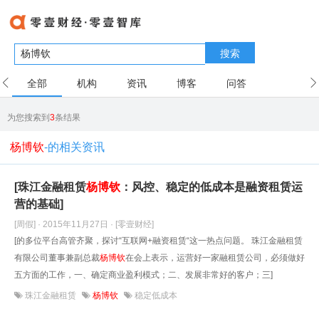
搜索
全部
机构
资讯
博客
问答
用户
为您搜索到
3
条结果
杨博钦
-的相关资讯
[珠江金融租赁
杨博钦
：风控、稳定的低成本是融资租赁运
营的基础]
[周假] · 2015年11月27日
· [零壹财经]
[的多位平台高管齐聚，探讨“互联网+融资租赁“这一热点问题。 珠江金融租赁
有限公司董事兼副总裁
杨博钦
在会上表示，运营好一家融租赁公司，必须做好
五方面的工作，一、确定商业盈利模式；二、发展非常好的客户；三]
珠江金融租赁
杨博钦
稳定低成本