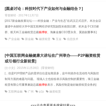
[圆桌讨论：科技时代下产业如何与金融结合？]
零壹财经 · 2017年11月7日
[2017新金融发展论坛——科技金融：产业与生态”在武汉正式召开。本次会议
邀请中央财经大学中国互联网经济研究院副院长欧阳日辉、积木盒子CEO谢
群、航天科工金融租赁总裁
杨博钦
、海象金服CEO贾永良、翼勋副董事长]
产业金融
新金融
融资租赁
互金
信息技术
[中国互联网金融健康大讲坛在广州举办——P2P融资租赁
或引领行业新前景]
[士小文] · 2015年11月28日
· [零壹财经]
[，但是P2P理财产品的需求往往是短期居多，这中间就存在流动性与风险控
制等方面的难题与问题。 现场人士也纷纷表示风险控制的重要性，珠江金融
租赁有限公司董事兼副总裁
杨博钦
表示，风险控制是做好融资租赁业务的]
互联网金融
广州
p2p
融资租赁
<<<点击查看更多搜索结果>>>