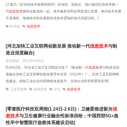
[了题为《区块链技术探索和研究》的演讲。他指出，我们相信区块链等新一
代
信息技术
最终会集成在一起，来对服务层和应用层进行支撑。单向技术发展
不是偶然，每项技术的发展都有其技术逻辑的迭代演进过程。]
区块链
信息技术
[河北加快工业互联网创新发展 推动新一代
信息技术
与制
造业深度融合]
零壹财经 · 2022年5月6日
[5月6日讯，河北省工信厅近日制定印发了《推动新一代
信息技术
与制造业深
度融合加快工业互联网创新发展导向目录（2022年）》。支持工业互联网网
络建设。鼓励工业企业内部网络改造提升，支持企业科学部署和应用]
工业互联网
创新发展
河北
信息技术
[零壹医疗科技双周报(1.24日-2.6日)：卫健委推进新兴
信
息技术
与卫生健康行业融合性标准供给；中国西部5G+急
性卒中智慧医疗急救体系建设启动]