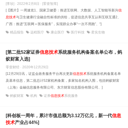
[李珍] · 2022年2月8日
· [零壹智库]
[【图片】一周速览1、国家卫健委：推进互联网、大数据、人工智能等新兴
信
息技术
与卫生健康行业融合性标准的供给，促进信息共享互认和互联互通2、
广西：推进“互联网＋医保服务”，实现群众办事“一次不用跑”、“]
精品报告
远程医疗
康众医疗
医疗科技
君实生物
[第二批52家证券
信息技术
系统服务机构备案名单公布，蚂
蚁财富入选]
零壹财经 · 2020年12月29日
[12月29日讯，证监会政务服务平台再次更新
信息技术
系统服务机构备案名单
及基本信息，第二批总计52家机构备案，多家知名机构入围，包括蚂蚁财富
（上海）金融信息服务有限公司、东方财富信息股份有限公司、]
蚂蚁财富
机构
证券
信息技术
系统服务
[科创板一周年，累计市值总额为3.12万亿元，新一代
信息
技术
产业占44%]