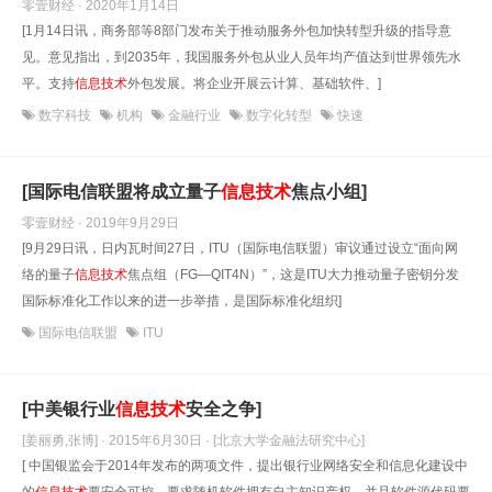
零壹财经 · 2020年1月14日
[1月14日讯，商务部等8部门发布关于推动服务外包加快转型升级的指导意
见。意见指出，到2035年，我国服务外包从业人员年均产值达到世界领先水
平。支持
信息技术
外包发展。将企业开展云计算、基础软件、]
数字科技
机构
金融行业
数字化转型
快速
[国际电信联盟将成立量子
信息技术
焦点小组]
零壹财经 · 2019年9月29日
[9月29日讯，日内瓦时间27日，ITU（国际电信联盟）审议通过设立“面向网
络的量子
信息技术
焦点组（FG—QIT4N）”，这是ITU大力推动量子密钥分发
国际标准化工作以来的进一步举措，是国际标准化组织]
国际电信联盟
ITU
[中美银行业
信息技术
安全之争]
[姜丽勇,张博] · 2015年6月30日
· [北京大学金融法研究中心]
[ 中国银监会于2014年发布的两项文件，提出银行业网络安全和信息化建设中
的
信息技术
要安全可控，要求随机软件拥有自主知识产权，并且软件源代码要