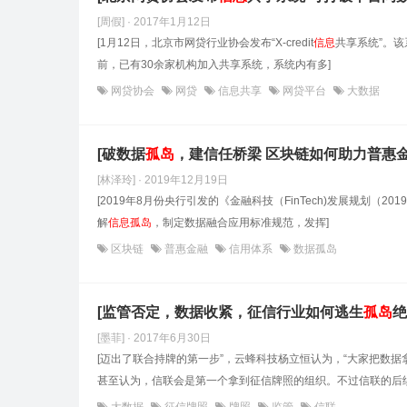
[周假] · 2017年1月12日
[1月12日，北京市网贷行业协会发布“X-credit
信息
共享系统”。
前，已有30余家机构加入共享系统，系统内有多]
网贷协会
网贷
信息共享
网贷平台
大数据
[破数据
孤岛
，建信任桥梁 区块链如何助力普惠金
[林泽玲] · 2019年12月19日
[2019年8月份央行引发的《金融科技（FinTech)发展规划
解
信息
孤岛
，制定数据融合应用标准规范，发挥]
区块链
普惠金融
信用体系
数据孤岛
[监管否定，数据收紧，征信行业如何逃生
孤岛
绝
[墨菲] · 2017年6月30日
[迈出了联合持牌的第一步”，云蜂科技杨立恒认为，“大家把数
甚至认为，信联会是第一个拿到征信牌照的组织。不过信联的后续