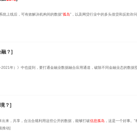
该系统上线后，可有效解决机构间的数据“
孤岛
”，以及网贷行业中的多头借贷和反欺诈
融？]
（2019-2021年）》中也提到，要打通金融业数据融合应用通道，破除不同金融业态的数据
境？]
据拿出来，共享，合法合规利用这些公开的数据，能够打破
信息
孤岛
，这是一个好事。”
推动]