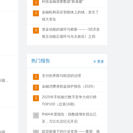
科技金融需要数据“新基建”
1
金融机构花在智能体上的钱，发生了
2
很大变化
资金动能的循环与膨胀 ——《经济发
3
展五动能正循环与马太效应》之四
热门报告
更多
支付的界限与助贷的治理
1
问题，
金融消费者权益保护报告（2026）
2
2025年手机银行数字竞争力排行榜
3
TOP100（总第16期）
RWA年度报告：指数级增长拐点已
4
至，万亿生态纪元开启
助贷新规下的行业变局 ——重塑、挑
问题，
5