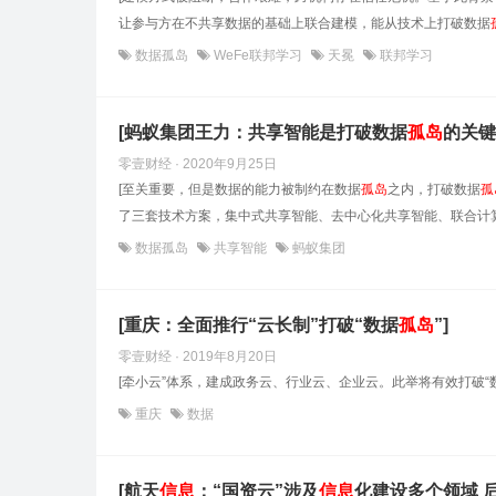
让参与方在不共享数据的基础上联合建模，能从技术上打破数据
数据孤岛
WeFe联邦学习
天冕
联邦学习
[蚂蚁集团王力：共享智能是打破数据
孤岛
的关键
零壹财经 · 2020年9月25日
[至关重要，但是数据的能力被制约在数据
孤岛
之内，打破数据
孤
了三套技术方案，集中式共享智能、去中心化共享智能、联合计算
数据孤岛
共享智能
蚂蚁集团
[重庆：全面推行“云长制”打破“数据
孤岛
”]
零壹财经 · 2019年8月20日
[牵小云”体系，建成政务云、行业云、企业云。此举将有效打破“
重庆
数据
[航天
信息
：“国资云”涉及
信息
化建设多个领域 