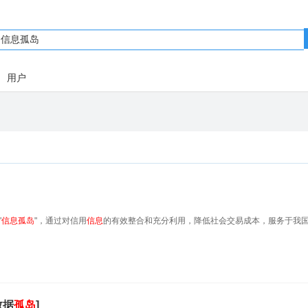
用户
"
信息
孤岛
"，通过对信用
信息
的有效整合和充分利用，降低社会交易成本，服务于我
数据
孤岛
]