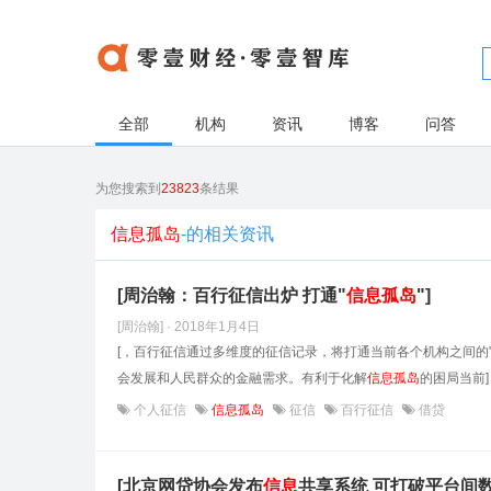
全部
机构
资讯
博客
问答
为您搜索到
23823
条结果
信息孤岛
-的相关资讯
[周治翰：百行征信出炉 打通"
信息
孤岛
"]
[周治翰] · 2018年1月4日
[，百行征信通过多维度的征信记录，将打通当前各个机构之间的
会发展和人民群众的金融需求。有利于化解
信息
孤岛
的困局当前]
个人征信
信息孤岛
征信
百行征信
借贷
[北京网贷协会发布
信息
共享系统 可打破平台间