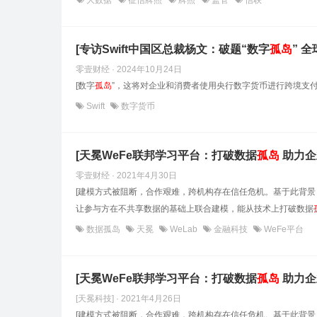
大数据
征信牌照
牌照
监管
信联
[专访Swift中国区总裁杨文：破题“数字
孤岛
” 
零壹财经 · 2024年10月24日
[数字
孤岛
”，这将对企业和消费者使用央行数字货币进行跨境支付
Swift
数字货币
[天冕WeFe联邦学习平台：打破数据
孤岛
助力企
零壹财经 · 2021年4月30日
[建模方式被阻断，合作艰难，跨机构存在信任危机。基于此背
让参与方在不共享数据的基础上联合建模，能从技术上打破数据
数据孤岛
天冕
WeLab
金融科技
WeFe平台
[天冕WeFe联邦学习平台：打破数据
孤岛
助力企
[天冕科技] · 2021年4月26日
[建模方式被阻断，合作艰难，跨机构存在信任危机。基于此背