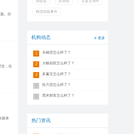
假疫苗
区块链
互金五周年
网贷风险事件
问题。目
机构动态
更多
永融贷怎么样了？
1
大幅创投怎么样了？
2
壁垒，化
多赢宝怎么样了？
3
给力贷怎么样了？
4
黑米财富怎么样了？
5
有媒体
热门资讯