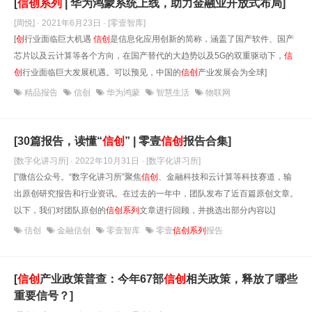
[
信
创
系列
| 华为鸿蒙系统上线，助力金融业开放式布局]
[周悦] · 2021年6月23日
· [零壹智库]
[
创
行业面临巨大机遇
信
创
是信息化应用创新的简称，涵盖了国产软件、国产
芯片以及云计算等各个方向，在国产替代的大趋势以及5G的双重驱动下，
信
创
行业面临巨大发展机遇。可以预见，中国的
信
创
产业发展会为全球]
精品报告
信创
华为鸿蒙
智慧生活
物联网
[30篇报告，读懂“
信
创
” | 零壹
信
创
报告合集]
[数字化讲习所] · 2022年10月31日
· [数字化讲习所]
[”微信公众号。“数字化讲习所”聚焦
信
创
、金融科技和云计算等科技赛道，输
出原创研究报告和行业资讯。在过去的一年中，团队发布了近百篇原创文章。
以下，我们对团队原创的
信
创
系列
文章进行回顾，并挑选出部分内容以]
信创
金融信创
零壹智库
零壹
信创系列
报告
[
信
创
产业政策普查：今年67部
信
创
相关政策，释放了哪些
重要信号？]