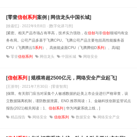
[零壹
信
创
系列
案例 | 网信龙头中国长城]
[徐嘉忆] · 2022年9月8日
· [数字化讲习所]
[紧密。相关产品市场占有率高，技术实力强劲，在
信
创
与非
信
创
领域均有业
务布局。公司产品多基于飞腾CPU。飞腾公司产品主要包括高性能服务器
CPU（飞腾腾云S
系列
）、高效能桌面CPU（飞腾腾锐D
系列
）、高端]
零壹
信创系列
网信龙头
中国长城
网络安全
[
信
创
系列
| 规模将超2500亿元，网络安全产业起飞]
[王浙华] · 2021年7月30日
· [零壹智库]
[保障。有关部门应当对采集个人敏感数据的赴美上市企业进行严格审查，设
立数据隔离机制，谨防数据泄露。END.推荐阅读：1、金融科技创新监管试点
报告(2021)相关阅读：1、
信
创
系列
| 华为鸿蒙系统上线，]
精品报告
网络安全
信创系列
数据安全
网络安全产业