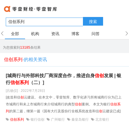
搜索
全部
机构
资讯
博客
问答
用户
为您搜索到
13185
条结果
信创系列
-的相关资讯
[城商行与外部科技厂商深度合作，推进自身
信
创
发展 | 银
行
信
创
系列
（二）]
[吕杨仪] · 2022年7月28日
[改造和信
创
云建设。 在本文中，零壹智库、数字化讲习所将城商行分为已上
市城商行和未上市城商行来介绍城商行的典型
信
创
案例。 本文为银行
信
创
系
列
的第二篇，继第一篇《国有大行及股份行全栈系统改造和信
创
云建设已成]
信创系列
银行信创
广州银行
秦皇岛银行
北京银行