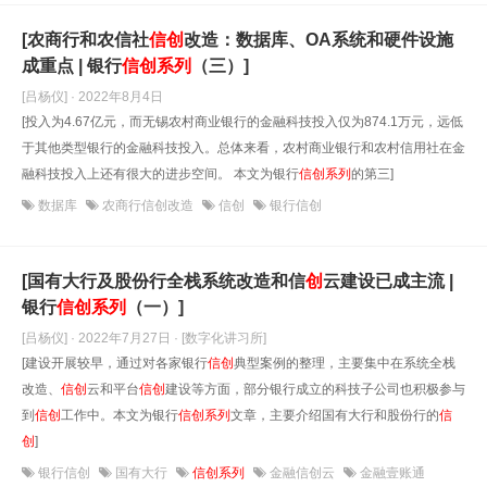
[农商行和农信社
信
创
改造：数据库、OA系统和硬件设施
成重点 | 银行
信
创
系列
（三）]
[吕杨仪] · 2022年8月4日
[投入为4.67亿元，而无锡农村商业银行的金融科技投入仅为874.1万元，远低
于其他类型银行的金融科技投入。总体来看，农村商业银行和农村信用社在金
融科技投入上还有很大的进步空间。 本文为银行
信
创
系列
的第三]
数据库
农商行信创改造
信创
银行信创
[国有大行及股份行全栈系统改造和信
创
云建设已成主流 |
银行
信
创
系列
（一）]
[吕杨仪] · 2022年7月27日
· [数字化讲习所]
[建设开展较早，通过对各家银行
信
创
典型案例的整理，主要集中在系统全栈
改造、
信
创
云和平台
信
创
建设等方面，部分银行成立的科技子公司也积极参与
到
信
创
工作中。本文为银行
信
创
系列
文章，主要介绍国有大行和股份行的
信
创
]
银行信创
国有大行
信创系列
金融信创云
金融壹账通