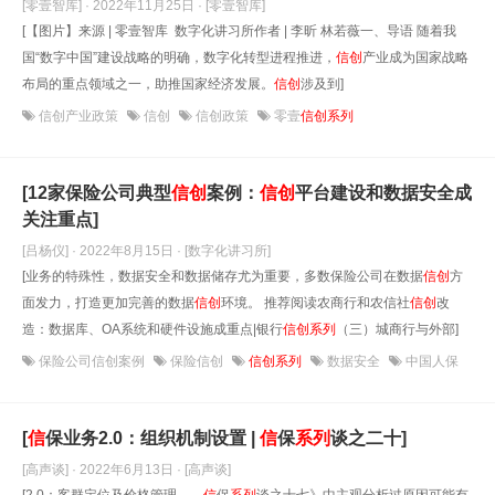
[零壹智库] · 2022年11月25日
· [零壹智库]
[【图片】来源 | 零壹智库 数字化讲习所作者 | 李昕 林若薇一、导语 随着我
国“数字中国”建设战略的明确，数字化转型进程推进，
信
创
产业成为国家战略
布局的重点领域之一，助推国家经济发展。
信
创
涉及到]
信创产业政策
信创
信创政策
零壹
信创系列
[12家保险公司典型
信
创
案例：
信
创
平台建设和数据安全成
关注重点]
[吕杨仪] · 2022年8月15日
· [数字化讲习所]
[业务的特殊性，数据安全和数据储存尤为重要，多数保险公司在数据
信
创
方
面发力，打造更加完善的数据
信
创
环境。 推荐阅读农商行和农信社
信
创
改
造：数据库、OA系统和硬件设施成重点|银行
信
创
系列
（三）城商行与外部]
保险公司信创案例
保险信创
信创系列
数据安全
中国人保
[
信
保业务2.0：组织机制设置 |
信
保
系列
谈之二十]
[高声谈] · 2022年6月13日
· [高声谈]
[2.0：客群定位及价格管理——
信
保
系列
谈之十七》中主观分析过原因可能有