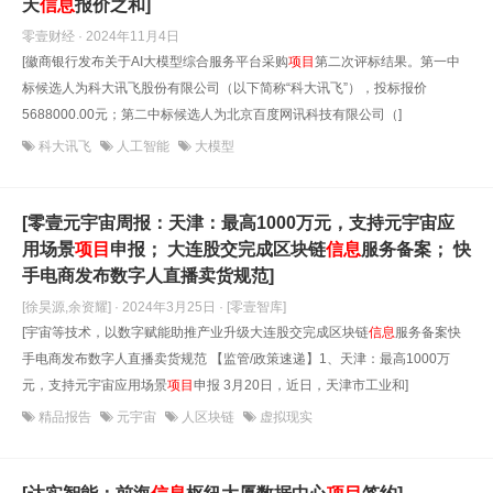
天
信息
报价之和]
零壹财经 · 2024年11月4日
[徽商银行发布关于AI大模型综合服务平台采购
项目
第二次评标结果。第一中
标候选人为科大讯飞股份有限公司（以下简称“科大讯飞”），投标报价
5688000.00元；第二中标候选人为北京百度网讯科技有限公司（]
科大讯飞
人工智能
大模型
[零壹元宇宙周报：天津：最高1000万元，支持元宇宙应
用场景
项目
申报； 大连股交完成区块链
信息
服务备案； 快
手电商发布数字人直播卖货规范]
[徐昊源,余资耀] · 2024年3月25日
· [零壹智库]
[宇宙等技术，以数字赋能助推产业升级大连股交完成区块链
信息
服务备案快
手电商发布数字人直播卖货规范 【监管/政策速递】1、天津：最高1000万
元，支持元宇宙应用场景
项目
申报 3月20日，近日，天津市工业和]
精品报告
元宇宙
人区块链
虚拟现实