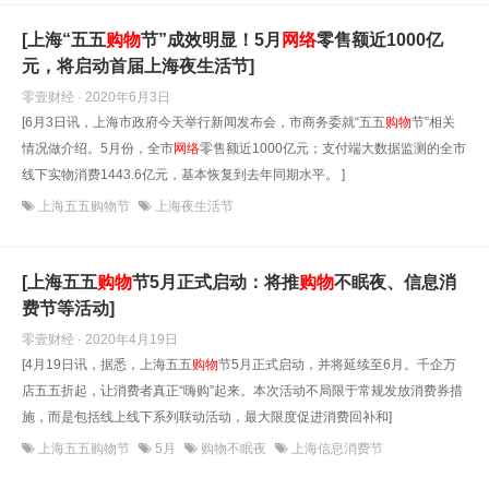
[上海“五五
购物
节”成效明显！5月
网络
零售额近1000亿
元，将启动首届上海夜生活节]
零壹财经 · 2020年6月3日
[6月3日讯，上海市政府今天举行新闻发布会，市商务委就“五五
购物
节”相关
情况做介绍。5月份，全市
网络
零售额近1000亿元；支付端大数据监测的全市
线下实物消费1443.6亿元，基本恢复到去年同期水平。 ]
上海五五购物节
上海夜生活节
[上海五五
购物
节5月正式启动：将推
购物
不眠夜、信息消
费节等活动]
零壹财经 · 2020年4月19日
[4月19日讯，据悉，上海五五
购物
节5月正式启动，并将延续至6月。千企万
店五五折起，让消费者真正“嗨购”起来。本次活动不局限于常规发放消费券措
施，而是包括线上线下系列联动活动，最大限度促进消费回补和]
上海五五购物节
5月
购物不眠夜
上海信息消费节