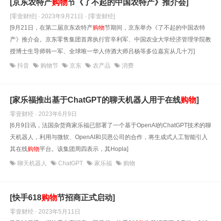
[京东农特产
购物
节《了不起的中国农特产》推介会]
[零壹财经] · 2023年9月21日
· [零壹财经]
[9月21日，在第二届京东农特产
购物
节期间，京东举办《了不起的中国农特
产》推介会。京东零售集团首席执行官辛利军、中国农业大学经济管理学院教
授博士生导师韩一军、全球唯一华人侍酒大师吕杨等多位嘉宾从几十万]
抖音
购物节
京东
农产品
消费
[家乐福推出基于ChatGPT的聊天机器人用于在线
购物
]
零壹财经 · 2023年6月9日
[6月9日讯，法国杂货商家乐福已部署了一个基于OpenAI的ChatGPT技术的聊
天机器人，利用与微软、OpenAI和贝恩公司的合作，将生成式人工智能引入
其在线
购物
平台。该集团周四表示，其Hopla]
聊天机器人
ChatGPT
家乐福
购物
[快手618
购物
节招商正式启动]
零壹财经 · 2023年5月11日