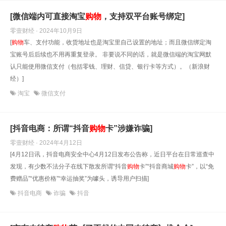
[微信端内可直接淘宝
购物
，支持双平台账号绑定]
零壹财经 · 2024年10月9日
[
购物
车、支付功能，收货地址也是淘宝里自己设置的地址；而且微信绑定淘
宝账号后后续也不用再重复登录。 非要说不同的话，就是微信端的淘宝网默
认只能使用微信支付（包括零钱、理财、信贷、银行卡等方式）。（新浪财
经）]
淘宝
微信支付
[抖音电商：所谓“抖音
购物
卡”涉嫌诈骗]
零壹财经 · 2024年4月12日
[4月12日讯，抖音电商安全中心4月12日发布公告称，近日平台在日常巡查中
发现，有少数不法分子在线下散发所谓“抖音
购物
卡”“抖音商城
购物
卡”，以“免
费赠品”“优惠价格”“幸运抽奖”为噱头，诱导用户扫描]
抖音电商
诈骗
抖音