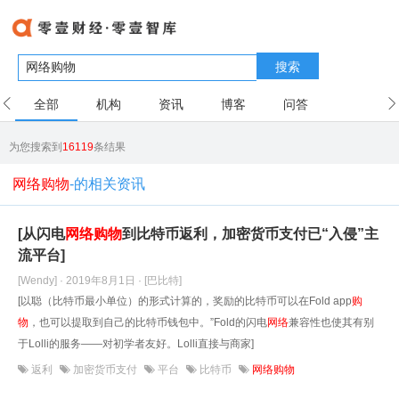
搜索
全部
机构
资讯
博客
问答
用户
为您搜索到
16119
条结果
网络购物
-的相关资讯
[从闪电
网络
购物
到比特币返利，加密货币支付已“入侵”主
流平台]
[Wendy] · 2019年8月1日
· [巴比特]
[以聪（比特币最小单位）的形式计算的，奖励的比特币可以在Fold app
购
物
，也可以提取到自己的比特币钱包中。”Fold的闪电
网络
兼容性也使其有别
于Lolli的服务——对初学者友好。Lolli直接与商家]
返利
加密货币支付
平台
比特币
网络购物