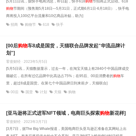
[5月11日讯，据快手电商消息，即日起，快手618
购物
节招商正式启动。618
购物
节期间（预售期5月18日—5月31日，正式期6月1日-6月18日），快手电
商将投入100亿平台流量和10亿商品补贴，助力]
招商
购物节
618
快手
[00后
购物
车8成是国货，天猫联合品牌发起“华流品牌计
划”]
零壹财经 · 2023年5月5日
[5月5日讯，天猫数据显示，过去一年，在淘宝天猫上有2840个中国品牌成交
额破亿，在所有过亿品牌中比高达占75%；在95后、00后消费者的
购物
车
里，超过8成是国货。在第七个中国品牌日到来前夕，天猫联合]
00后
国货
计划
天猫
购物
[亚马逊将正式进军NFT领域，电商巨头探索
购物
新花样]
零壹财经 · 2023年3月7日
[3月7日，据The Big Whale报道，美国电商巨头亚马逊正准备在其网站上出
售 NFT，发布后将提供大约十五个系列。亚马逊NFT上线的倒计时已经开