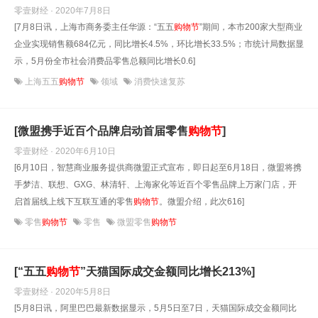
零壹财经 · 2020年7月8日
[7月8日讯，上海市商务委主任华源：“五五
购物
节
”期间，本市200家大型商业
企业实现销售额684亿元，同比增长4.5%，环比增长33.5%；市统计局数据显
示，5月份全市社会消费品零售总额同比增长0.6]
上海五五
购物节
领域
消费快速复苏
[微盟携手近百个品牌启动首届零售
购物
节
]
零壹财经 · 2020年6月10日
[6月10日，智慧商业服务提供商微盟正式宣布，即日起至6月18日，微盟将携
手梦洁、联想、GXG、林清轩、上海家化等近百个零售品牌上万家门店，开
启首届线上线下互联互通的零售
购物
节
。微盟介绍，此次616]
零售
购物节
零售
微盟零售
购物节
[“五五
购物
节
”天猫国际成交金额同比增长213%]
零壹财经 · 2020年5月8日
[5月8日讯，阿里巴巴最新数据显示，5月5日至7日，天猫国际成交金额同比