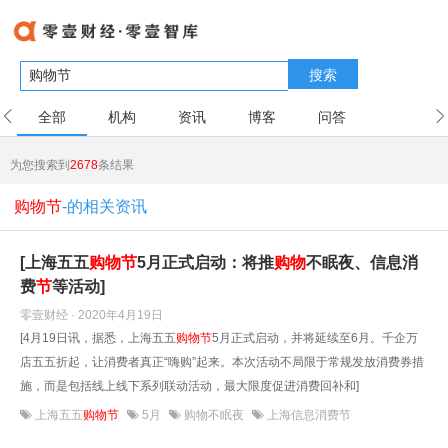
搜索
全部
机构
资讯
博客
问答
用户
为您搜索到
2678
条结果
购物节
-的相关资讯
[上海五五
购物
节
5月正式启动：将推
购物
不眠夜、信息消
费
节
等活动]
零壹财经 · 2020年4月19日
[4月19日讯，据悉，上海五五
购物
节
5月正式启动，并将延续至6月。千企万
店五五折起，让消费者真正“嗨购”起来。本次活动不局限于常规发放消费券措
施，而是包括线上线下系列联动活动，最大限度促进消费回补和]
上海五五
购物节
5月
购物不眠夜
上海信息消费节