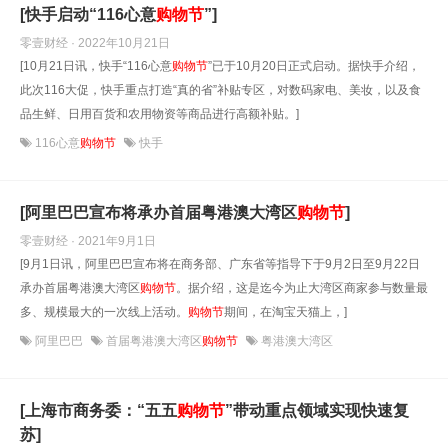
[快手启动“116心意
购物
节
”]
零壹财经 · 2022年10月21日
[10月21日讯，快手“116心意
购物
节
”已于10月20日正式启动。据快手介绍，
此次116大促，快手重点打造“真的省”补贴专区，对数码家电、美妆，以及食
品生鲜、日用百货和农用物资等商品进行高额补贴。]
116心意
购物节
快手
[阿里巴巴宣布将承办首届粤港澳大湾区
购物
节
]
零壹财经 · 2021年9月1日
[9月1日讯，阿里巴巴宣布将在商务部、广东省等指导下于9月2日至9月22日
承办首届粤港澳大湾区
购物
节
。据介绍，这是迄今为止大湾区商家参与数量最
多、规模最大的一次线上活动。
购物
节
期间，在淘宝天猫上，]
阿里巴巴
首届粤港澳大湾区
购物节
粤港澳大湾区
[上海市商务委：“五五
购物
节
”带动重点领域实现快速复
苏]