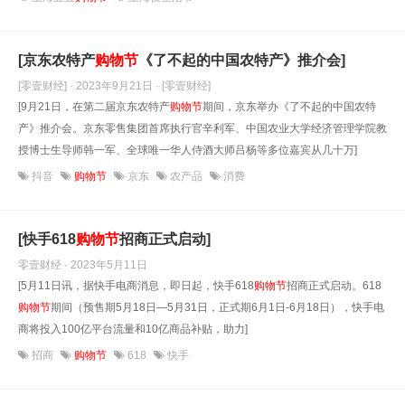
[京东农特产
购物
节
《了不起的中国农特产》推介会]
[零壹财经] · 2023年9月21日
· [零壹财经]
[9月21日，在第二届京东农特产
购物
节
期间，京东举办《了不起的中国农特
产》推介会。京东零售集团首席执行官辛利军、中国农业大学经济管理学院教
授博士生导师韩一军、全球唯一华人侍酒大师吕杨等多位嘉宾从几十万]
抖音
购物节
京东
农产品
消费
[快手618
购物
节
招商正式启动]
零壹财经 · 2023年5月11日
[5月11日讯，据快手电商消息，即日起，快手618
购物
节
招商正式启动。618
购物
节
期间（预售期5月18日—5月31日，正式期6月1日-6月18日），快手电
商将投入100亿平台流量和10亿商品补贴，助力]
招商
购物节
618
快手