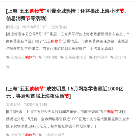
[上海“五五
购物
节
”引爆全城热情！还将推出上海小吃
节
、
信息消费
节
等活动]
[顾依依] · 2020年5月13日
· [上海发布]
[据上海发布公众号5月13日消息，在今天举行的上海市政府新闻发布会上，市
商务委主任华源介绍了“五五
购物
节
”进展情况。市商务委副主任刘敏、市经济
信息化委副主任张英、市文化旅游局副局长程梅红、上汽集团总裁]
上海五五
购物节
信息消费
上海夜生活节
数字经济
汽车消
费
[上海“五五
购物
节
”成效明显！5月网络零售额近1000亿
元，将启动首届上海夜生活
节
]
零壹财经 · 2020年6月3日
[6月3日讯，上海市政府今天举行新闻发布会，市商务委就“五五
购物
节
”相关
情况做介绍。5月份，全市网络零售额近1000亿元；支付端大数据监测的全市
线下实物消费1443.6亿元，基本恢复到去年同期水平。 ]
上海五五
购物节
上海夜生活节