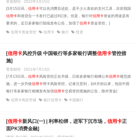
零壹财经 · 2022年3月15日
[3月15日讯，
信用卡
可以先消费后还款，是不少人喜欢的支付工具，目前我国
信用卡
和借贷合一卡发行已超过8亿张。但是，银行对
信用卡
资金的用途是有
要求的，近日多家银行陆续发布公告，加强了
信用卡
资金管控。]
信用卡资金管控
信用卡
银行
投资
[
信用卡
风控升级 中国银行等多家银行调整
信用卡
管控措
施]
零壹财经 · 2021年7月13日
[7月13日讯，
信用卡
风险管控正在升级，日前多家银行相继公布
信用卡
规范措
施，进一步升级
信用卡
用卡风险管控。记者注意到，自6月份以来，包括中国
银行等多家银行相继发布加强
信用卡
交易管控措施的公告，除对资金]
信用卡风控升级
银行信用卡
中国银行
[
信用卡
新风口(一) | 利率松绑，进军下沉市场，
信用卡
正
面PK消费金融]