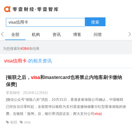
搜索
全部
机构
资讯
博客
问答
用户
为您搜索到
4384
条结果
visa信用卡
-的相关资讯
[银联之后，
visa
和mastercard也将禁止内地客刷卡缴纳
保费]
零壹财经 · 2016年12月8日
[微信公众号“保险八卦”消息，10月31日，香港多家保险公司确认，中国银联
已经自当日零时起，全面暂停以银联为支付渠道缴纳储蓄分红型香港保险的保
费。在银联「落闸」后，银行界消息证实：两大支付公司
visa
]
银联
visa