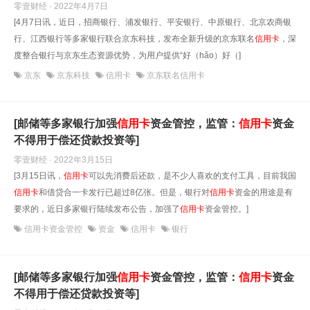
零壹财经 · 2022年4月7日
[4月7日讯，近日，招商银行、浦发银行、平安银行、中原银行、北京农商银
行、江西银行等多家银行联合京东科技，发布全新升级的京东联名
信用卡
，深
度整合银行与京东生态资源优势，为用户提供“好（hǎo）好（]
京东
京东科技
信用卡
京东联名信用卡
[邮储等多家银行加强
信用卡
资金管控，监管：
信用卡
资金
不得用于偿还贷款投资等]
零壹财经 · 2022年3月15日
[3月15日讯，
信用卡
可以先消费后还款，是不少人喜欢的支付工具，目前我国
信用卡
和借贷合一卡发行已超过8亿张。但是，银行对
信用卡
资金的用途是有
要求的，近日多家银行陆续发布公告，加强了
信用卡
资金管控。]
信用卡资金管控
资金
信用卡
银行
[邮储等多家银行加强
信用卡
资金管控，监管：
信用卡
资金
不得用于偿还贷款投资等]