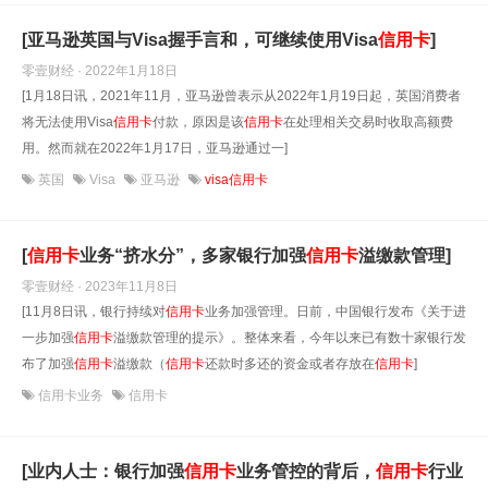
[亚马逊英国与Visa握手言和，可继续使用Visa
信用卡
]
零壹财经 · 2022年1月18日
[1月18日讯，2021年11月，亚马逊曾表示从2022年1月19日起，英国消费者
将无法使用Visa
信用卡
付款，原因是该
信用卡
在处理相关交易时收取高额费
用。然而就在2022年1月17日，亚马逊通过一]
英国
Visa
亚马逊
visa信用卡
[
信用卡
业务“挤水分”，多家银行加强
信用卡
溢缴款管理]
零壹财经 · 2023年11月8日
[11月8日讯，银行持续对
信用卡
业务加强管理。日前，中国银行发布《关于进
一步加强
信用卡
溢缴款管理的提示》。整体来看，今年以来已有数十家银行发
布了加强
信用卡
溢缴款（
信用卡
还款时多还的资金或者存放在
信用卡
]
信用卡业务
信用卡
[业内人士：银行加强
信用卡
业务管控的背后，
信用卡
行业