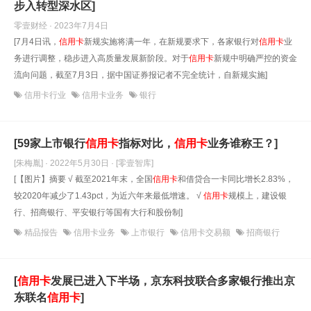
步入转型深水区]
零壹财经 · 2023年7月4日
[7月4日讯，
信用卡
新规实施将满一年，在新规要求下，各家银行对
信用卡
业
务进行调整，稳步进入高质量发展新阶段。对于
信用卡
新规中明确严控的资金
流向问题，截至7月3日，据中国证券报记者不完全统计，自新规实施]
信用卡行业
信用卡业务
银行
[59家上市银行
信用卡
指标对比，
信用卡
业务谁称王？]
[朱梅胤] · 2022年5月30日
· [零壹智库]
[【图片】摘要 √ 截至2021年末，全国
信用卡
和借贷合一卡同比增长2.83%，
较2020年减少了1.43pct，为近六年来最低增速。 √
信用卡
规模上，建设银
行、招商银行、平安银行等国有大行和股份制]
精品报告
信用卡业务
上市银行
信用卡交易额
招商银行
[
信用卡
发展已进入下半场，京东科技联合多家银行推出京
东联名
信用卡
]