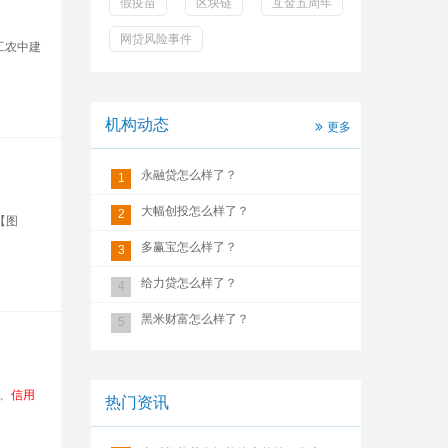
假疫苗
区块链
互金五周年
网贷风险事件
工农中建
机构动态
更多
永融贷怎么样了？
1
大幅创投怎么样了？
2
【图
多赢宝怎么样了？
3
给力贷怎么样了？
4
黑米财富怎么样了？
5
、
信用
热门资讯