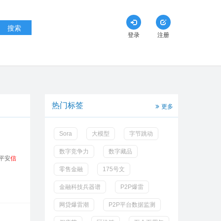
搜索
登录
注册
热门标签
更多
Sora
大模型
字节跳动
数字竞争力
数字藏品
平安
信
零售金融
175号文
金融科技兵器谱
P2P爆雷
网贷爆雷潮
P2P平台数据监测