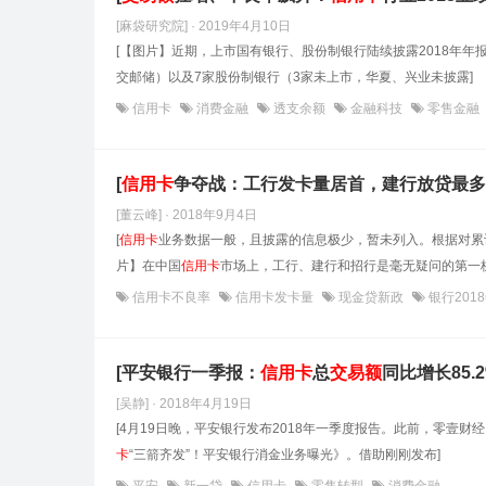
[麻袋研究院] · 2019年4月10日
[【图片】近期，上市国有银行、股份制银行陆续披露2018年年
交邮储）以及7家股份制银行（3家未上市，华夏、兴业未披露]
信用卡
消费金融
透支余额
金融科技
零售金融
[
信用卡
争夺战：工行发卡量居首，建行放贷最多
[董云峰] · 2018年9月4日
[
信用卡
业务数据一般，且披露的信息极少，暂未列入。根据对累
片】在中国
信用卡
市场上，工行、建行和招行是毫无疑问的第一
信用卡不良率
信用卡发卡量
现金贷新政
银行201
[平安银行一季报：
信用卡
总
交易额
同比增长85.
[吴静] · 2018年4月19日
[4月19日晚，平安银行发布2018年一季度报告。此前，零壹
卡
“三箭齐发”！平安银行消金业务曝光》。借助刚刚发布]