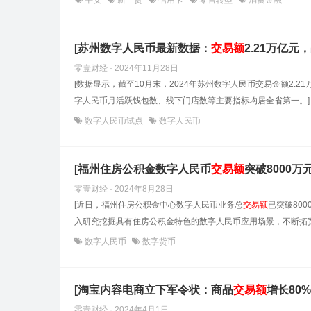
平安
新一贷
信用卡
零售转型
消费金融
[苏州数字人民币最新数据：
交易额
2.21万亿元
零壹财经 · 2024年11月28日
[数据显示，截至10月末，2024年苏州数字人民币交易金额2
字人民币月活跃钱包数、线下门店数等主要指标均居全省第一。]
数字人民币试点
数字人民币
[福州住房公积金数字人民币
交易额
突破8000万元
零壹财经 · 2024年8月28日
[近日，福州住房公积金中心数字人民币业务总
交易额
已突破80
入研究挖掘具有住房公积金特色的数字人民币应用场景，不断拓宽
数字人民币
数字货币
[淘宝内容电商立下军令状：商品
交易额
增长80%
零壹财经 · 2024年4月1日