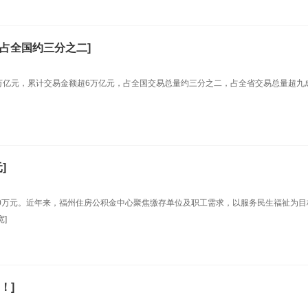
，占全国约三分之二]
.21万亿元，累计交易金额超6万亿元，占全国交易总量约三分之二，占全省交易总量超九
]
00万元。近年来，福州住房公积金中心聚焦缴存单位及职工需求，以服务民生福祉为目
]
！]