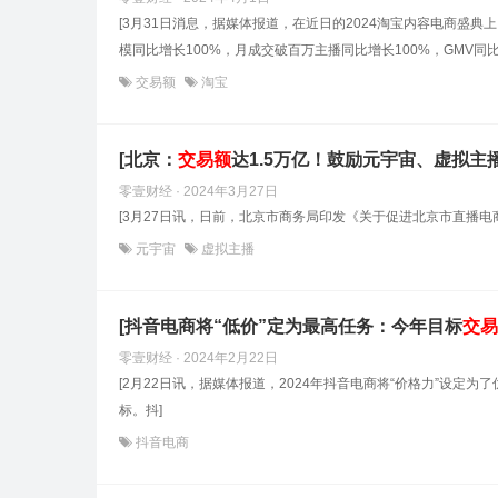
[3月31日消息，据媒体报道，在近日的2024淘宝内容电商盛典上
模同比增长100%，月成交破百万主播同比增长100%，GMV同比
交易额
淘宝
[北京：
交易额
达1.5万亿！鼓励元宇宙、虚拟主
零壹财经 · 2024年3月27日
[3月27日讯，日前，北京市商务局印发《关于促进北京市直播电商
元宇宙
虚拟主播
[抖音电商将“低价”定为最高任务：今年目标
交易
零壹财经 · 2024年2月22日
[2月22日讯，据媒体报道，2024年抖音电商将“价格力”设定
标。抖]
抖音电商