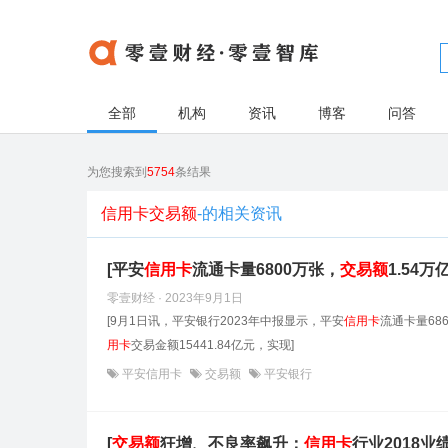
全部
机构
资讯
博客
问答
为您搜索到
5754
条结果
信用卡交易额
-的相关资讯
[平安
信用卡
流通卡量6800万张，
交易额
1.54万
零壹财经 · 2023年9月1日
[9月1日讯，平安银行2023年中报显示，平安
信用卡
流通卡量68
用卡
交易金额15441.84亿元，实现]
平安信用卡
交易额
平安银行
[
交易额
狂增、不良率飙升：
信用卡
行业2018业