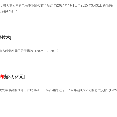
，淘天集团内容电商事业部公布了新财年(2024年4月1日至2025年3月31日)的目标
增长80%。]
播技术]
高质量发展的若干措施（2024—2025）》。]
额
超3万亿元]
为了优先级最高的任务，在此基础上，抖音电商还定下了全年超3万亿元的总成交额（GM