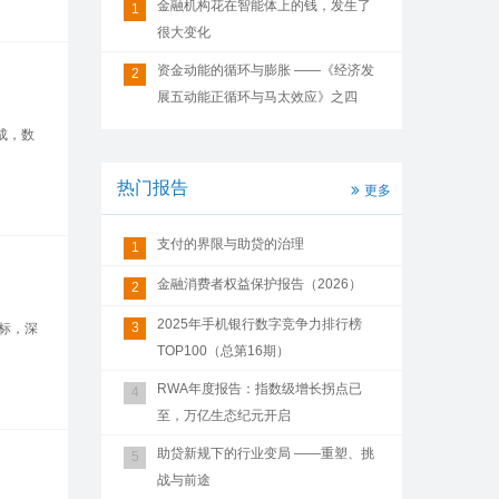
金融机构花在智能体上的钱，发生了
1
很大变化
资金动能的循环与膨胀 ——《经济发
2
展五动能正循环与马太效应》之四
成，数
热门报告
更多
支付的界限与助贷的治理
1
金融消费者权益保护报告（2026）
2
2025年手机银行数字竞争力排行榜
3
标，深
TOP100（总第16期）
RWA年度报告：指数级增长拐点已
4
至，万亿生态纪元开启
助贷新规下的行业变局 ——重塑、挑
5
战与前途