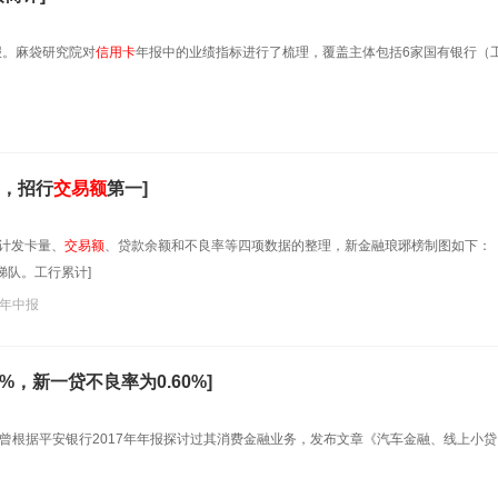
报。麻袋研究院对
信用卡
年报中的业绩指标进行了梳理，覆盖主体包括6家国有银行（
，招行
交易额
第一]
计发卡量、
交易额
、贷款余额和不良率等四项数据的整理，新金融琅琊榜制图如下：
梯队。工行累计]
8年中报
2%，新一贷不良率为0.60%]
财经曾根据平安银行2017年年报探讨过其消费金融业务，发布文章《汽车金融、线上小贷