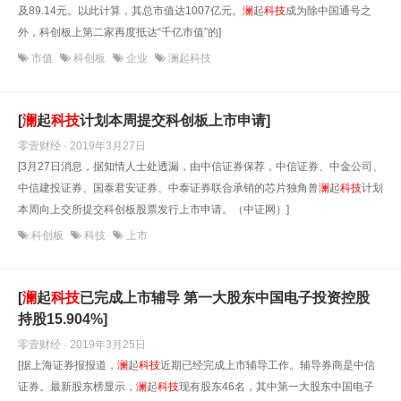
及89.14元。以此计算，其总市值达1007亿元。
澜
起
科技
成为除中国通号之
外，科创板上第二家再度抵达“千亿市值”的]
市值
科创板
企业
澜起科技
[
澜
起
科技
计划本周提交科创板上市申请]
零壹财经 · 2019年3月27日
[3月27日消息，据知情人士处透漏，由中信证券保荐，中信证券、中金公司、
中信建投证券、国泰君安证券、中泰证券联合承销的芯片独角兽
澜
起
科技
计划
本周向上交所提交科创板股票发行上市申请。（中证网）]
科创板
科技
上市
[
澜
起
科技
已完成上市辅导 第一大股东中国电子投资控股
持股15.904%]
零壹财经 · 2019年3月25日
[据上海证券报报道，
澜
起
科技
近期已经完成上市辅导工作。辅导券商是中信
证券。最新股东榜显示，
澜
起
科技
现有股东46名，其中第一大股东中国电子