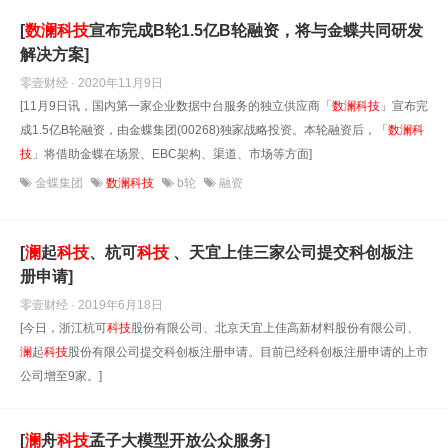
[
数
澜
科技
宣布完成B轮1.5亿B轮融资，将与金蝶共同研发
解决方案]
零壹财经 · 2020年11月9日
[11月9日讯，国内第一家企业数据中台服务的独立供应商「
数
澜
科技
」宣布完
成1.5亿B轮融资，由金蝶集团(00268)独家战略投资。本轮融资后，「
数
澜
科
技
」将借助金蝶在场景、EBC架构、渠道、市场等方面]
金蝶集团
数澜科技
b轮
融资
[
澜
起
科技
、杭可
科技
、天宜上佳三家公司提交科创板注
册申请]
零壹财经 · 2019年6月18日
[今日，浙江杭可
科技
股份有限公司、北京天宜上佳高新材料股份有限公司、
澜
起
科技
股份有限公司提交科创板注册申请。目前已经科创板注册申请的上市
公司增至9家。]
[
澜
舟
科技
孟子大模型开放公众服务]