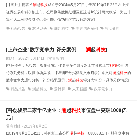
[【图片】摘要 √
澜
起
科技
成立于2004年5月27日，于2019年7月22日在上海
证券交易所科创板上市。公司聚焦数据处理及互连芯片设计两大领域，为云计
算和人工智能领域提供高性能、低功耗的芯片解决方案]
精品报告
芯片龙头
澜起科技
零壹信创系列
数据处理
[上市企业“数字竞争力”评分案例——
澜
起
科技
]
[姚丽] · 2022年3月14日
· [零壹智库]
[指标模型，从报告、案例研究、排名等多个维度对上市和拟上市
科技
公司进
行系列分析，以供市场参考。【详细评分指标见文末附录】本文对
澜
起
科技
的
数字竞争力进行分析，评分结果显示，
澜
起
科技
得分为98分（具体分数情况]
精品报告
澜起科技
云计算
人工智能
数字竞争力
[科创板第二家千亿企业：
澜
起
科技
市值盘中突破1000亿
元]
零壹财经 · 2019年8月2日
[2019年8月2日14:22，科创板上市公司
澜
起
科技
（688088.SH）股价盘中触