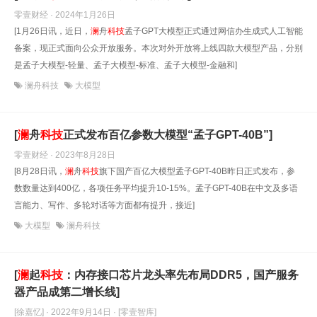
零壹财经 · 2024年1月26日
[1月26日讯，近日，
澜
舟
科技
孟子GPT大模型正式通过网信办生成式人工智能
备案，现正式面向公众开放服务。本次对外开放将上线四款大模型产品，分别
是孟子大模型-轻量、孟子大模型-标准、孟子大模型-金融和]
澜舟科技
大模型
[
澜
舟
科技
正式发布百亿参数大模型“孟子GPT-40B”]
零壹财经 · 2023年8月28日
[8月28日讯，
澜
舟
科技
旗下国产百亿大模型孟子GPT-40B昨日正式发布，参
数数量达到400亿，各项任务平均提升10-15%。孟子GPT-40B在中文及多语
言能力、写作、多轮对话等方面都有提升，接近]
大模型
澜舟科技
[
澜
起
科技
：内存接口芯片龙头率先布局DDR5，国产服务
器产品成第二增长线]
[徐嘉忆] · 2022年9月14日
· [零壹智库]