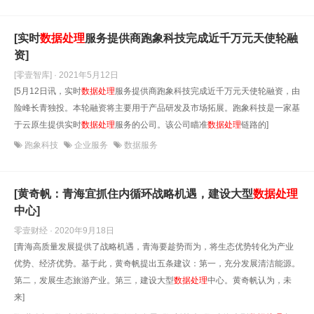
[实时
数据处理
服务提供商跑象科技完成近千万元天使轮融
资]
[零壹智库] · 2021年5月12日
[5月12日讯，实时
数据处理
服务提供商跑象科技完成近千万元天使轮融资，由
险峰长青独投。本轮融资将主要用于产品研发及市场拓展。跑象科技是一家基
于云原生提供实时
数据处理
服务的公司。该公司瞄准
数据处理
链路的]
跑象科技
企业服务
数据服务
[黄奇帆：青海宜抓住内循环战略机遇，建设大型
数据处理
中心]
零壹财经 · 2020年9月18日
[青海高质量发展提供了战略机遇，青海要趁势而为，将生态优势转化为产业
优势、经济优势。基于此，黄奇帆提出五条建议：第一，充分发展清洁能源。
第二，发展生态旅游产业。第三，建设大型
数据处理
中心。黄奇帆认为，未
来]