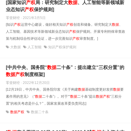
[国家知识
产权
局：研究制定大
数据
、人工智能等新领域新
业态知识
产权
保护规则]
零壹财经 · 2021年3月5日
[知识
产权
运营中心建设，做好相关知识
产权
创造和储备。研究制定大
数据
、
人工智能、基因技术等新领域新业态知识
产权
保护规则。开展专利特殊审查政
策与机制综合性评估论证，进一步完善知识
产权
审查制度。]
大数据
人工智能
知识产权保护规则
[中共中央、国务院“
数据
二十条”：提出建立“三权分置”的
数据
产权
制度框架]
零壹财经 · 2022年12月20日
[12月19日，中共中央、国务院印发《关于构建
数据
基础制度更好发挥
数据
要
素作用的意见》（“
数据
二十条”）。对于““
数据
二十条”提出
数据
产权
“三权分
置”的相关考虑是什么？”，国家发展改革委负责同志]
数据产权
数据二十条