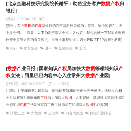
[北京金融科技研究院院长谢平：助贷业务客户
数据
产权
归
银行]
[温泉] · 2019年11月18日
[资金，客户
数据
的
产权
是银行的而不是科技公司的，等等。这个监管在世界
上是先例。（温泉）以下为谢平演讲全文：各位好，我也贡献一下我对金融科
技安全监管方面的有关观点。最近大家都知道，因为吸取了P2P监管的教训]
银行
助贷业务
谢平
金融科技
监管
[
数据
产业日报 | 国家知识
产权
局加快大
数据
等领域知识
产
权
立法；阿里巴巴内容中心入住常州大
数据
产业园]
[郑雅萍] · 2021年9月30日
· [Fintech前线]
[【图片】要闻速览1.最高法：加强反垄断和反不正当竞争司法，适时出台相
关司法解释2.国家知识
产权
局：加快大
数据
、人工智能、基因技术等新领域新
业态知识
产权
立法3.张家口可再生能源示范区能源大
数据
中心揭牌]
阿里巴巴
大数据
反垄断
内容大数据
数据产业日报