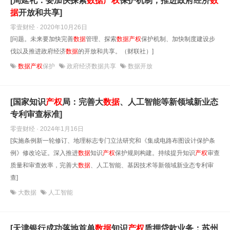
[周延礼：要加快探索
数据
产权
保护机制，推进政府经济
数
据
开放和共享]
零壹财经 · 2020年10月26日
[问题。未来要加快完善
数据
管理、探索
数据
产权
保护机制、加快制度建设步
伐以及推进政府经济
数据
的开放和共享。（财联社）]
数据产权
保护
政府经济数据共享
数据开放
[国家知识
产权
局：完善大
数据
、人工智能等新领域新业态
专利审查标准]
零壹财经 · 2024年1月16日
[实施条例新一轮修订、地理标志专门立法研究和《集成电路布图设计保护条
例》修改论证。深入推进
数据
知识
产权
保护规则构建。持续提升知识
产权
审查
质量和审查效率，完善大
数据
、人工智能、基因技术等新领域新业态专利审
查]
大数据
人工智能
[天津银行成功落地首单
数据
知识
产权
质押贷款业务；苏州