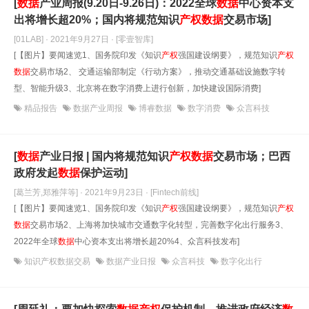
[
数据
产业周报(9.20日-9.26日)：2022全球
数据
中心资本支
出将增长超20%；国内将规范知识
产权
数据
交易市场]
[01LAB] · 2021年9月27日
· [零壹智库]
[【图片】要闻速览1、国务院印发《知识
产权
强国建设纲要》，规范知识
产权
数据
交易市场2、 交通运输部制定《行动方案》，推动交通基础设施数字转
型、智能升级3、北京将在数字消费上进行创新，加快建设国际消费]
精品报告
数据产业周报
博睿数据
数字消费
众言科技
[
数据
产业日报 | 国内将规范知识
产权
数据
交易市场；巴西
政府发起
数据
保护运动]
[葛兰芳,郑雅萍等] · 2021年9月23日
· [Fintech前线]
[【图片】要闻速览1、国务院印发《知识
产权
强国建设纲要》，规范知识
产权
数据
交易市场2、上海将加快城市交通数字化转型，完善数字化出行服务3、
2022年全球
数据
中心资本支出将增长超20%4、众言科技发布]
知识产权数据交易
数据产业日报
众言科技
数字化出行