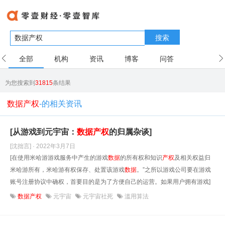
搜索
全部
机构
资讯
博客
问答
用户
为您搜索到
31815
条结果
数据产权
-的相关资讯
[从游戏到元宇宙：
数据
产权
的归属杂谈]
[沈拙言] · 2022年3月7日
[在使用米哈游游戏服务中产生的游戏
数据
的所有权和知识
产权
及相关权益归
米哈游所有，米哈游有权保存、处置该游戏
数据
。”之所以游戏公司要在游戏
账号注册协议中确权，首要目的是为了方便自己的运营。如果用户拥有游戏]
数据产权
元宇宙
元宇宙社死
滥用算法