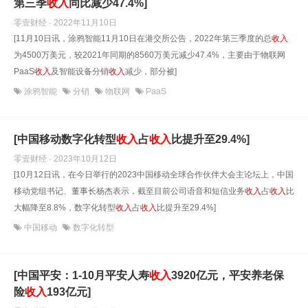
第三季
收入
同比减少47.4%]
零壹财经 · 2022年11月10日
[11月10日讯，涂鸦智能11月10日在港交所公告，2022年第三季度的总
收入
为4500万美元，较2021年同期的8560万美元减少47.4%，主要由于物联网
PaaS
收入
及智能设备分销
收入
减少，部分被]
涂鸦智能
分销
物联网
PaaS
[中国移动数字化转型
收入
占
收入
比提升至29.4%]
零壹财经 · 2023年10月12日
[10月12日讯，在今日举行的2023中国移动全球合作伙伴大会主论坛上，中国
移动党组书记、董事长杨杰表示，截至目前公司语音和短信业务
收入
占
收入
比
大幅降至8.8%，数字化转型
收入
占
收入
比提升至29.4%]
中国移动
数字化转型
[中国平安：1-10月平安人寿
收入
3920亿元，平安养老保
险
收入
193亿元]