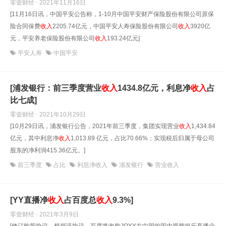
零壹财经 · 2021年11月16日
[11月16日讯，中国平安公告称，1-10月中国平安财产保险股份有限公司原保
险合同保费
收入
2205.74亿元，中国平安人寿保险股份有限公司
收入
3920亿
元，平安养老保险股份有限公司
收入
193.24亿元]
平安人寿
中国平安
[浦发银行：前三季度营业
收入
1434.8亿元，利息净
收入
占
比七成]
零壹财经 · 2021年10月29日
[10月29日讯，浦发银行公告，2021年前三季度，集团实现营业
收入
1,434.84
亿元，其中利息净
收入
1,013.89 亿元，占比70.66%；实现税后归属于母公司
股东的净利润415.36亿元。]
前三季度
占比
利息净收入
浦发银行
营业收入
[YY直播净
收入
占百度总
收入
9.3%]
零壹财经 · 2021年3月9日
[修订购股协议。根据该协议，百度将收购JOYY在中国的国内视频娱乐直播业