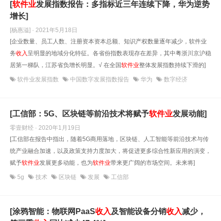
[
软件业
发展指数报告：多指标近三年连续下降，华为逆势
增长]
[杨惠溢] · 2021年5月18日
[企业数量、员工人数、注册资本资本总额、知识产权数量逐年减少，软件业
务
收入
呈明显的地域分化特征。各省份指数表现存在差异，其中粤浙川京沪稳
居第一梯队，江苏省负增长明显。√ 在全国
软件业
整体发展指数持续下滑的]
软件业发展指数
中国数字发展指数报告
华为
数字经济
[工信部：5G、区块链等前沿技术将赋予
软件业
发展动能]
零壹财经 · 2020年1月19日
[工信部在报告中指出，随着5G商用落地，区块链、人工智能等前沿技术与传
统产业融合加速，以及政策支持力度加大，将促进更多综合性新应用的演变，
赋予
软件业
发展更多动能，也为
软件业
带来更广阔的市场空间。未来将]
5g
技术
区块链
发展
工信部
[涂鸦智能：物联网PaaS
收入
及智能设备分销
收入
减少，