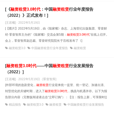
[《
融资租赁
3.0时代
：中国
融资租赁
行业年度报告
（2022）》正式发布！]
[王若曦] · 2022年5月19日
[【图片】2022年5月19日，由《陆家嘴》杂志、上海世纪出版集团、零壹财
经·零壹智库主办的“《陆家嘴》交流会第5期：
融资租赁
3.0时代
”在线上召开。
会上，零壹智库副总裁、零壹研究院院长于百程发布了《]
融资租赁3.0
中国融资租赁行业年度报告
融资租赁
[
融资租赁
3.0时代
——中国
融资租赁
行业发展报告
（2022）]
[王若曦] · 2022年5月19日
· [零壹智库]
[外部环境的急剧变化，
融资租赁
行业迎来统一监管、统一登记、加速出清、
转型优化的关键时期，进入了
融资租赁
3.0时代
，挑战与机遇并存。以下为报
告部分内容（完整版阅读请点击“立即订购”）：【注：报告上新，可享限时(]
精品报告
融资租赁3.0
融资租赁
中国融资租赁行业发展报告