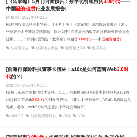
[《陆家嘴》5月刊封面预告：数字化引领租赁
3.0时代
——
中国
融资租赁
行业发展报告]
[朱梅胤] · 2022年4月21日
[机构的投资风格各具特色。【图片】关于《陆家嘴》杂志投融资峰会计划，
张燕表示由于新冠疫情影响，原计划于4月底举办的数字科技投融资峰会将会
延期。二、5月刊封面预告：数字化引领租赁
3.0时代
——中国
融资租赁
]
陆家嘴杂志
陆家嘴交流会
融资租赁3.0
数字科技
[前海再保险科技董事长檀林：a16z是如何垄断Web
3.0时
代
的？]
[沈拙言] · 2022年6月11日
[支持，蓝色方略提供技术支持。会上，前海再保险科技董事长檀林从a16z的
崛起解析了Web
3.0时代
的创投与孵化。【图片】檀林介绍，Web1.0的典型是
雅虎、谷歌，web2.0时代主要集中于社交网络和]
Web3.0
前海再保险科技
檀林
a16z