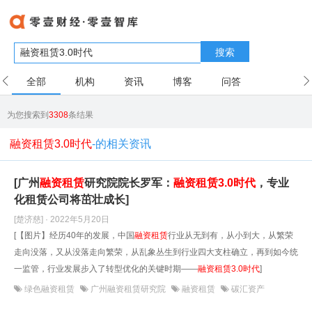
搜索
全部
机构
资讯
博客
问答
用户
为您搜索到
3308
条结果
融资租赁3.0时代
-的相关资讯
[广州
融资租赁
研究院院长罗军：
融资租赁
3.0时代
，专业
化租赁公司将茁壮成长]
[楚济慈] · 2022年5月20日
[【图片】经历40年的发展，中国
融资租赁
行业从无到有，从小到大，从繁荣
走向没落，又从没落走向繁荣，从乱象丛生到行业四大支柱确立，再到如今统
一监管，行业发展步入了转型优化的关键时期——
融资租赁
3.0时代
]
绿色融资租赁
广州融资租赁研究院
融资租赁
碳汇资产