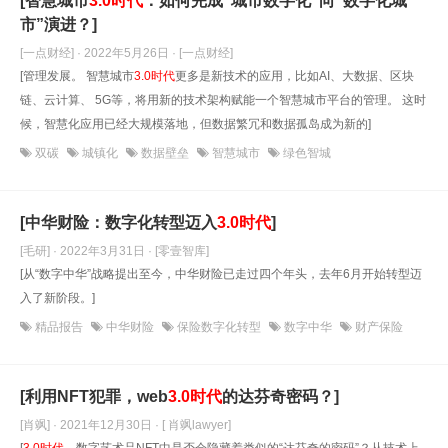
[智慧城市
3.0时代
：如何完成“城市数字化”向“数字化城
市”演进？]
[一点财经] · 2022年5月26日
· [一点财经]
[管理发展。 智慧城市
3.0时代
更多是新技术的应用，比如AI、大数据、区块
链、云计算、 5G等，将用新的技术架构赋能一个智慧城市平台的管理。 这时
候，智慧化应用已经大规模落地，但数据繁冗和数据孤岛成为新的]
双碳
城镇化
数据壁垒
智慧城市
绿色智城
[中华财险：数字化转型迈入
3.0时代
]
[毛研] · 2022年3月31日
· [零壹智库]
[从“数字中华”战略提出至今，中华财险已走过四个年头，去年6月开始转型迈
入了新阶段。]
精品报告
中华财险
保险数字化转型
数字中华
财产保险
[利用NFT犯罪，web
3.0时代
的达芬奇密码？]
[肖飒] · 2021年12月30日
· [ 肖飒lawyer]
[
3.0时代
，数字艺术品NFT中是否会隐藏着类似的“达芬奇的密码”？从技术上