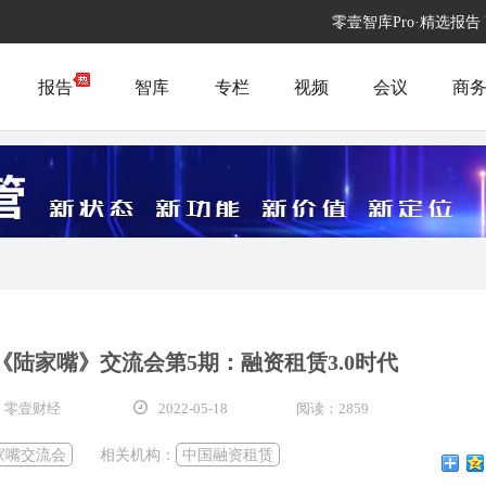
零壹智库Pro·精选报告
报告
智库
专栏
视频
会议
商
日，《陆家嘴》交流会第5期：融资租赁3.0时代
 零壹财经
2022-05-18
阅读：2859
家嘴交流会
相关机构：
中国融资租赁