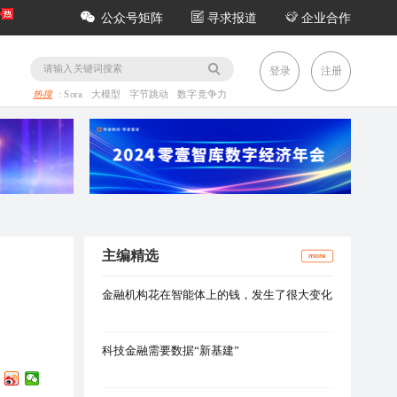
公众号矩阵
寻求报道
企业合作
务
登录
注册
热搜
:
Sora
大模型
字节跳动
数字竞争力
主编精选
more
金融机构花在智能体上的钱，发生了很大变化
科技金融需要数据“新基建”