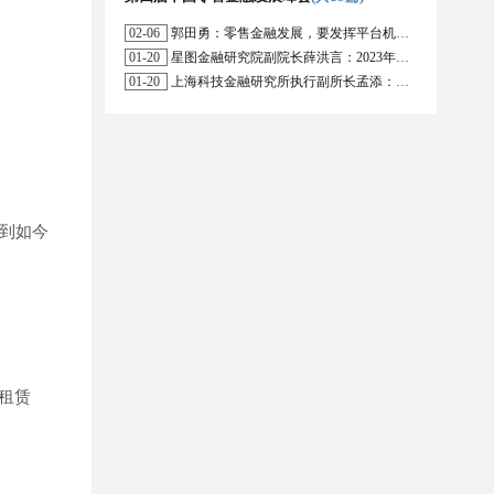
02-06
郭田勇：零售金融发展，要发挥平台机构的作用
01-20
星图金融研究院副院长薛洪言：2023年消费信贷或迎来新起点
01-20
上海科技金融研究所执行副所长孟添：开放银行与嵌入式金融为数字普惠金融带来更大发展空间
到如今
租赁